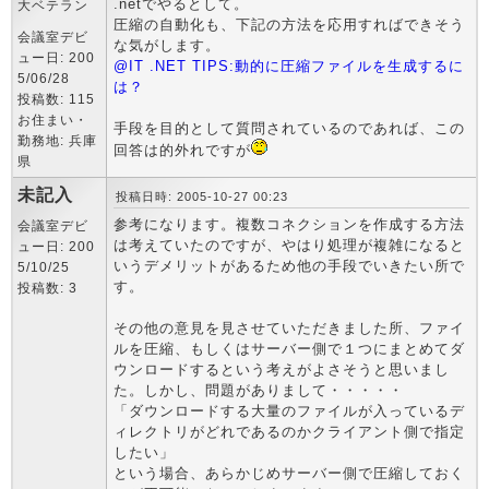
.netでやるとして。
大ベテラン
圧縮の自動化も、下記の方法を応用すればできそう
会議室デビ
な気がします。
ュー日: 200
@IT .NET TIPS:動的に圧縮ファイルを生成するに
5/06/28
は？
投稿数: 115
お住まい・
手段を目的として質問されているのであれば、この
勤務地: 兵庫
回答は的外れですが
県
未記入
投稿日時: 2005-10-27 00:23
参考になります。複数コネクションを作成する方法
会議室デビ
は考えていたのですが、やはり処理が複雑になると
ュー日: 200
いうデメリットがあるため他の手段でいきたい所で
5/10/25
す。
投稿数: 3
その他の意見を見させていただきました所、ファイ
ルを圧縮、もしくはサーバー側で１つにまとめてダ
ウンロードするという考えがよさそうと思いまし
た。しかし、問題がありまして・・・・・
「ダウンロードする大量のファイルが入っているデ
ィレクトリがどれであるのかクライアント側で指定
したい」
という場合、あらかじめサーバー側で圧縮しておく