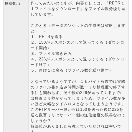
作ってみたいのですが、内容としては、「RETRで
投稿数: 3
１ファイルをダウンロード」をファイル数分繰り返
しています。
このとき（データのソケットの生成等は省略します
と・・）
１、RETRを送る
２、150がレスポンスとして返ってくる（ダウンロ
ード開始）
３、ファイル書き込み
４、226がレスポンスとして返ってくる（ダウンロ
ード終了）
５、再び１に戻る（ファイル数分繰り返す）
となっているようですが、１ｋバイト程度では実際
のファイル書き込み時間が数十ミリ秒程度で終了す
るにも関わらず、その後の226が返ってくるまでに
は数百ミリ秒かかってしまうため、ファイル数が多
いほど大幅なタイムロスとなってしまうようです。
このFTPサーバー側からは150を送った後に226を
送る数百ミリはサーバー側の送信速度の限界なので
しょうか？
解決策がありましたら教えていただければ幸いで
す。