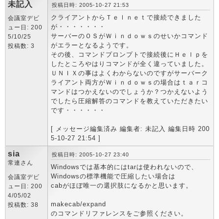
未記入
投稿日時: 2005-10-27 21:53
クライアントからＴｅｌｎｅｔで接続できました
会議室デビ
が・・・・・・・
ュー日: 200
サーバーのＯＳがＷｉｎｄｏｗｓのせいかコマンド
5/10/25
がエラーとなるようです。
投稿数: 3
その後、コマンドプロンプトで接続後にＨｅｌｐを
したところやはりコマンドが全く違っていました。
ＵＮＩＸの事はよくわからないのですがサーバーク
ライアント両方がＷｉｎｄｏｗｓの場合はｔａｒコ
マンドはつかえないのでしょうか？つかえないよう
でしたら圧縮解答のコマンドを教えていただきたい
です・・・・・・
[ メッセージ編集済み 編集者: 未記入 編集日時 200
5-10-27 21:54 ]
sia
投稿日時: 2005-10-27 23:40
常連さん
Windowsでは基本的にはtarは使われないので、
Windowsの標準機能で圧縮したい場合は
会議室デビ
cabがほぼ唯一の選択肢になるかと思います。
ュー日: 200
4/05/02
makecab/expand
投稿数: 38
のコマンドリファレンスをご参照ください。