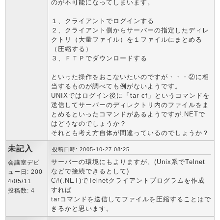
のが不可能になってしまいます。
１、クライアントでログインする
２、クライアント側からサーバーの指定したディレ
クトリ（大量ファイル）を１ファイルにまとめる
（圧縮する）
３、ＦＴＰでダウンロードする
といった操作をおこないたいのですが・・・②に相
当するものが調べても例がないようです。
UNIXではログイン後に「tar cf」というコマンドを
送信してサーバーのディレクトリ内のファイルをま
とめるといったコマンドがあるようですが.NETで
はどうなのでしょうか？
それとも考え方自体が間違っているのでしょうか？
未記入
投稿日時: 2005-10-27 08:25
サーバーの環境にもよりますが、(Unix系でTelnet
会議室デビ
などで接続できるとして)
ュー日: 200
C#(.NET)でTelnetクライアントプログラムを作成
4/05/11
すれば
投稿数: 4
tarコマンドを送信してファイルを圧縮することはで
きるかと思います。