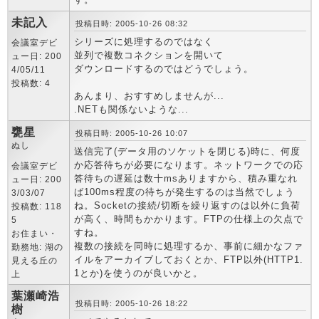
未記入
投稿日時: 2005-10-26 08:32
シリーズに処理するのではなく
会議室デビ
並列で複数コネクションを開いて
ュー日: 200
ダウンロードするのではどうでしょう。
4/05/11
投稿数: 4
あんまり、おすすめしませんが...
.NETも関係ないような...
甕星
投稿日時: 2005-10-26 10:07
ぬし
送信完了(データ用のソケットを閉じる)時に、何度
か応答待ちが必要になります。ネットワークでの応
会議室デビ
答待ちの遅延は数十msありますから、積み重なれ
ュー日: 200
ば100ms程度の待ちが発生するのは当然でしょう
3/03/07
ね。Socketの接続/切断を繰り返すのは以外に負荷
投稿数: 118
が高く、時間もかかります。FTPの仕様上の欠点で
5
すね。
お住まい・
複数の接続を同時に処理するか、事前に細かなファ
勤務地: 湖の
イルをアーカイブしておくとか、FTP以外(HTTP1.
見える丘の
1とか)を使うのが良いかと。
上
葉瀬崎浩
投稿日時: 2005-10-26 18:22
樹