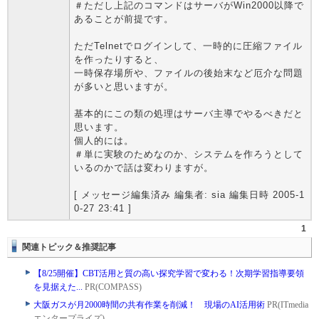
＃ただし上記のコマンドはサーバがWin2000以降で
あることが前提です。
ただTelnetでログインして、一時的に圧縮ファイル
を作ったりすると、
一時保存場所や、ファイルの後始末など厄介な問題
が多いと思いますが。
基本的にこの類の処理はサーバ主導でやるべきだと
思います。
個人的には。
＃単に実験のためなのか、システムを作ろうとして
いるのかで話は変わりますが。
[ メッセージ編集済み 編集者: sia 編集日時 2005-1
0-27 23:41 ]
1
関連トピック＆推奨記事
【8/25開催】CBT活用と質の高い探究学習で変わる！次期学習指導要領
を見据えた...
PR(COMPASS)
大阪ガスが月2000時間の共有作業を削減！ 現場のAI活用術
PR(ITmedia
エンタープライズ)