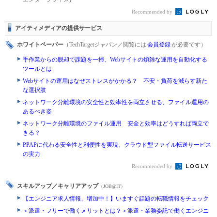
Recommended by
アイティメディアの提供サービス
ホワイトペーパー
（TechTargetジャパン／閲覧には
会員登録
が必要です）
手作業からの脱却で課題を一掃、Webサイトの煩雑な運用を自動化する
ツールとは
Webサイトの運用はなぜストレスがかかる？ 不安・負荷を減らす新た
な選択肢
ネットワーク分離環境の安全性と効率性を両立させる、ファイル運用の
あるべき姿
ネットワーク分離環境のファイル運用 安全と効率はどうすれば両立で
きる？
PPAPに代わる安全性と利便性を実現、クラウド型ファイル転送サービス
の実力
Recommended by
スキルアップ／キャリアアップ
（JOB@IT）
【エンジニア求人情報、増加中！】いますぐ話題の転職情報をチェック
＜派遣・フリーで働くメリットとは？＞派遣・業務委託で働くエンジニ