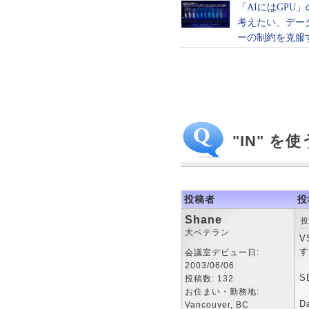
"IN" を
投稿者
投
Shane
投
大ベテラン
V
す
会議室デビュー日:
2003/06/06
S
投稿数: 132
お住まい・勤務地:
D
Vancouver, BC