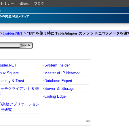
セミナー
eBook
ブログ
>
Insider.NET
> "IN" を使う時に TableAdapter のメソッドにパラメータを
nsider.NET
System Insider
inux Square
Master of IP Network
ecurity & Trust
Database Expert
リッチクライアント & 帳
Server ＆ Storage
票
Coding Edge
VB業務アプリケーション
開発研究
PR