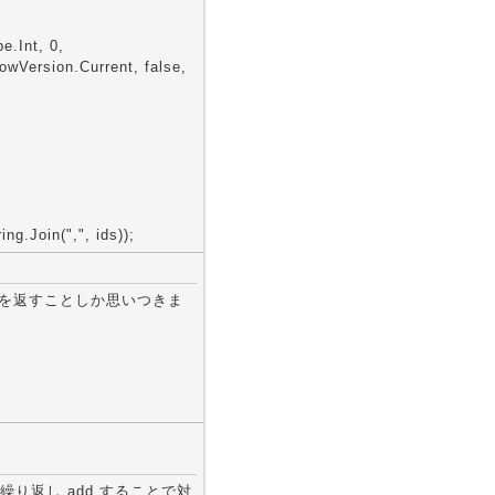
e.Int, 0,
owVersion.Current, false,
.Join(",", ids));
果を返すことしか思いつきま
り返し add することで対