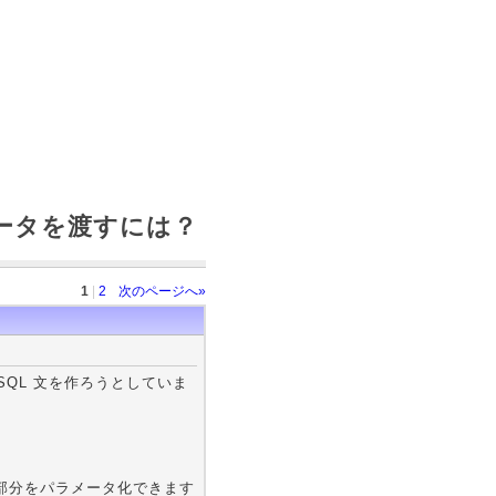
ラメータを渡すには？
1
|
2
次のページへ»
た SQL 文を作ろうとしていま
N の部分をパラメータ化できます