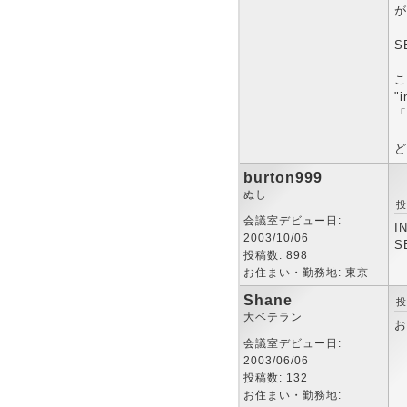
が
S
こ
"
「
ど
burton999
ぬし
投
会議室デビュー日:
I
2003/10/06
S
投稿数: 898
お住まい・勤務地: 東京
Shane
投
大ベテラン
お
会議室デビュー日:
2003/06/06
投稿数: 132
お住まい・勤務地: