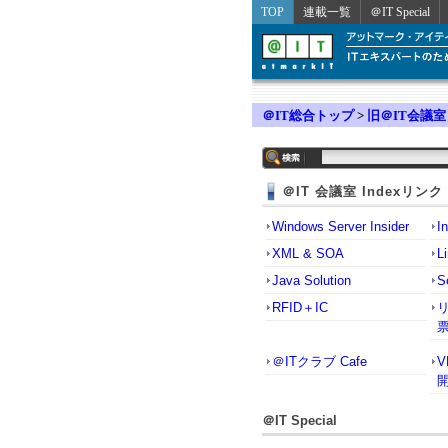
TOP
連載一覧
＠IT Special
＠IT総合トップ
>
旧＠IT会議室
＠IT 会議室 Indexリンク
Windows Server Insider
I
XML & SOA
L
Java Solution
S
RFID＋IC
＠ITクラブ Cafe
＠IT Special