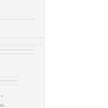
)
より:
s2,