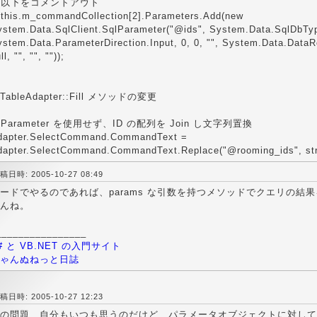
/ 以下をコメントアウト
/ this.m_commandCollection[2].Parameters.Add(new
ystem.Data.SqlClient.SqlParameter("@ids", System.Data.SqlDbTyp
ystem.Data.ParameterDirection.Input, 0, 0, "", System.Data.DataR
ll, "", "", ""));
TableAdapter::Fill メソッドの変更
/ Parameter を使用せず、ID の配列を Join し文字列置換
dapter.SelectCommand.CommandText =
dapter.SelectCommand.CommandText.Replace("@rooming_ids", string
稿日時: 2005-10-27 08:49
ードでやるのであれば、params な引数を持つメソッドでクエリの結
んね。
________________
# と VB.NET の入門サイト
ゃんぬねっと日誌
稿日時: 2005-10-27 12:23
の問題、自分もいつも思うのだけど、パラメータオブジェクトに対して繰