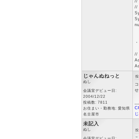
/
/
S
S
nu
・
/
A
A
じゃんぬねっと
投
ぬし
コ
せ
会議室デビュー日:
2004/12/22
_
投稿数: 7811
C
お住まい・勤務地: 愛知県
じ
名古屋市
未記入
ぬし
投
こ
会議室デビュー日: