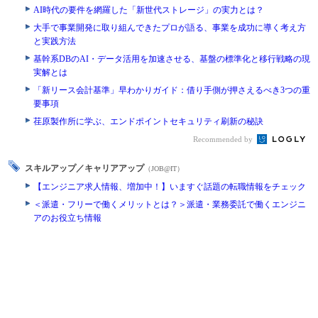
AI時代の要件を網羅した「新世代ストレージ」の実力とは？
大手で事業開発に取り組んできたプロが語る、事業を成功に導く考え方
と実践方法
基幹系DBのAI・データ活用を加速させる、基盤の標準化と移行戦略の現
実解とは
「新リース会計基準」早わかりガイド：借り手側が押さえるべき3つの重
要事項
荏原製作所に学ぶ、エンドポイントセキュリティ刷新の秘訣
Recommended by
スキルアップ／キャリアアップ
（JOB@IT）
【エンジニア求人情報、増加中！】いますぐ話題の転職情報をチェック
＜派遣・フリーで働くメリットとは？＞派遣・業務委託で働くエンジニ
アのお役立ち情報