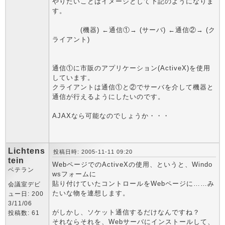
やりたいことはイメージとして下記のようになりま
す。
(機器) ←通信①→ (サーバ) ←通信②→ (ク
ライアント)
通信①に市販のアプリケーション(ActiveX)を使用
しています。
クライアントは通信①と②でサーバを介して機器と
通信が行えるようにしたいのです。
AJAXなら可能なのでしょうか・・・
Lichtens
投稿日時: 2005-11-11 09:20
tein
WebページでのActiveXの使用、というと、Windo
ベテラン
wsフォームに
貼り付けていたコントロールをWebページに……み
会議室デビ
たいな物を連想します。
ュー日: 200
3/11/06
がしかし、ソケット通信するだけなんですね？
投稿数: 61
それならそれを、Webサーバにインストールして、