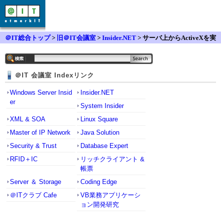
＠IT総合トップ
>
旧＠IT会議室
>
Insider.NET
> サーバ上からActiveXを実
行
＠IT 会議室 Indexリンク
Windows Server Insid
Insider.NET
er
System Insider
XML & SOA
Linux Square
Master of IP Network
Java Solution
Security & Trust
Database Expert
RFID＋IC
リッチクライアント &
帳票
Server ＆ Storage
Coding Edge
＠ITクラブ Cafe
VB業務アプリケーシ
ョン開発研究