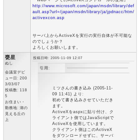
http://www.microsoft.com/japan/msdn/library/def
ault.asp?url=/japan/msdn/library/ja/jpdnacc/htm/
activexcon.asp
サーバ上からActiveXを実行の実行自体が不可能な
のでしょうか？
よろしくお願いします。
甕星
投稿日時: 2005-11-09 12:07
ぬし
引用:
会議室デビ
ュー日: 200
3/03/07
ミツさんの書き込み (2005-11-
投稿数: 118
09 11:41) より:
5
初めて書き込みさせていただき
お住まい・
ます。
勤務地: 湖の
ActiveXをaspxに貼り付け、ク
見える丘の
ライアント側ではJavaScriptで
上
ActiveXを使用しています。
クライアント側はこのActiveX
をダウンロードせずに、サーバ