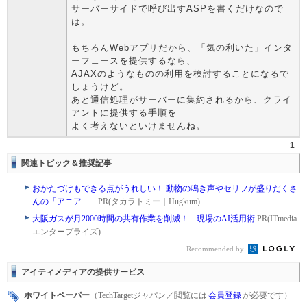
サーバーサイドで呼び出すASPを書くだけなので
は。
もちろんWebアプリだから、「気の利いた」インタ
ーフェースを提供するなら、
AJAXのようなものの利用を検討することになるで
しょうけど。
あと通信処理がサーバーに集約されるから、クライ
アントに提供する手順を
よく考えないといけませんね。
1
関連トピック＆推奨記事
おかたづけもできる点がうれしい！ 動物の鳴き声やセリフが盛りだくさ
んの「アニア ...
PR(タカラトミー｜Hugkum)
大阪ガスが月2000時間の共有作業を削減！ 現場のAI活用術
PR(ITmedia
エンタープライズ)
Recommended by
アイティメディアの提供サービス
ホワイトペーパー
（TechTargetジャパン／閲覧には
会員登録
が必要です）