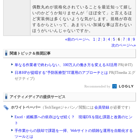
偶数丸めが規格化されていることを最近知って嬉し
いのかどうか知りませんが「ほぼ全て」と言えるほ
ど実装例は多くないような気がします。規格が存在
するからといって、あまりいい加減な事は言わない
ほうがいいんじゃないですか。
«前のページへ
1
|
2
|
3
|
4
|
5
|
6
|
7
|
8
|
9
次のページへ»
関連トピック＆推奨記事
単なる作業者で終わらない、100万人の働き方を変えるAI活用
PR(＠IT)
日本HPが提唱する“予防医療型”IT運用のアプローチとは
PR(ITmedia エグ
ゼクティブ)
Recommended by
アイティメディアの提供サービス
ホワイトペーパー
（TechTargetジャパン／閲覧には
会員登録
が必要です）
Excel・紙帳票への依存はなぜ続く？ 現場DXを阻む課題と改善のヒン
ト
手作業からの脱却で課題を一掃、Webサイトの煩雑な運用を自動化する
ツールとは