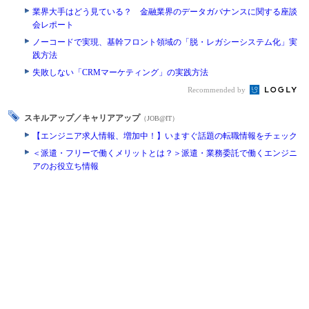
業界大手はどう見ている？ 金融業界のデータガバナンスに関する座談
会レポート
ノーコードで実現、基幹フロント領域の「脱・レガシーシステム化」実
践方法
失敗しない「CRMマーケティング」の実践方法
Recommended by
スキルアップ／キャリアアップ
（JOB@IT）
【エンジニア求人情報、増加中！】いますぐ話題の転職情報をチェック
＜派遣・フリーで働くメリットとは？＞派遣・業務委託で働くエンジニ
アのお役立ち情報