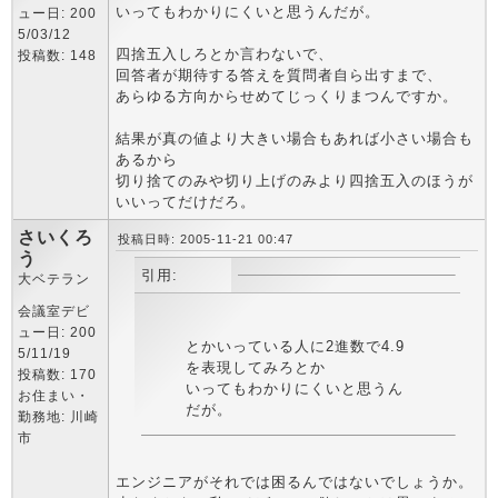
いってもわかりにくいと思うんだが。
ュー日: 200
5/03/12
四捨五入しろとか言わないで、
投稿数: 148
回答者が期待する答えを質問者自ら出すまで、
あらゆる方向からせめてじっくりまつんですか。
結果が真の値より大きい場合もあれば小さい場合も
あるから
切り捨てのみや切り上げのみより四捨五入のほうが
いいってだけだろ。
さいくろ
投稿日時: 2005-11-21 00:47
う
引用:
大ベテラン
会議室デビ
ュー日: 200
とかいっている人に2進数で4.9
5/11/19
を表現してみろとか
投稿数: 170
いってもわかりにくいと思うん
お住まい・
だが。
勤務地: 川崎
市
エンジニアがそれでは困るんではないでしょうか。