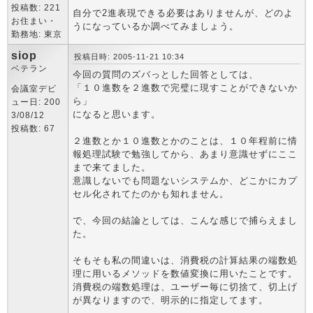
投稿数: 221
自分で2進表現できる必要はありませんが、どのよ
お住まい・
うになっているか調べてみましょう。
勤務地: 東京
siop
投稿日時: 2005-11-21 10:34
ベテラン
今回の質問のズバっとした回答としては、
「１０進数を２進数で完璧に現すことができないか
会議室デビ
ら」
ュー日: 200
になると思います。
3/08/12
投稿数: 67
２進数とか１０進数とかのことは、１０年程前に情
報処理試験で勉強してから、あまり意識せずにここ
まで来てました。
意識しないでも問題ないシステムか、どこかにカプ
セル化されてたのかも知れません。
で、今回の結論としては、こんな感じで捕らえまし
た。
そもそも私の間違いは、消費税の計算結果の端数処
理に用いるメソッドを数値変換に用いたことです。
消費税の端数処理は、ユーザー毎に切捨て、切上げ
が異なりますので、明示的に指定してます。