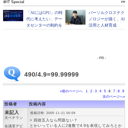
＠IT Special
PR
- PR -
490/4.9=99.99999
«前のページへ
1
|
2
|
3
|
4
|
5
|
6
|
7
|
8
|
9
次のページへ»
投稿者
投稿内容
未記入
投稿日時: 2005-11-21 00:09
大ベテラン
> 四捨五入なら問題ない？
とかいっている人に2進数で4.9を表現してみろとか
会議室デビ