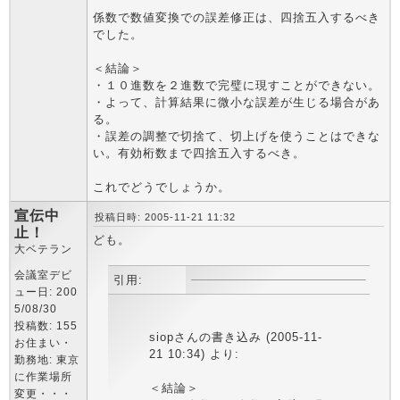
係数で数値変換での誤差修正は、四捨五入するべき
でした。
＜結論＞
・１０進数を２進数で完璧に現すことができない。
・よって、計算結果に微小な誤差が生じる場合があ
る。
・誤差の調整で切捨て、切上げを使うことはできな
い。有効桁数まで四捨五入するべき。
これでどうでしょうか。
宣伝中
投稿日時: 2005-11-21 11:32
止！
ども。
大ベテラン
会議室デビ
引用:
ュー日: 200
5/08/30
投稿数: 155
siopさんの書き込み (2005-11-
お住まい・
21 10:34) より:
勤務地: 東京
に作業場所
＜結論＞
変更・・・