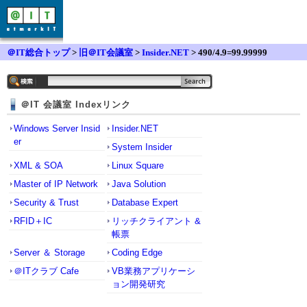
＠IT総合トップ
>
旧＠IT会議室
>
Insider.NET
> 490/4.9=99.99999
＠IT 会議室 Indexリンク
Windows Server Insid
Insider.NET
er
System Insider
XML & SOA
Linux Square
Master of IP Network
Java Solution
Security & Trust
Database Expert
RFID＋IC
リッチクライアント &
帳票
Server ＆ Storage
Coding Edge
＠ITクラブ Cafe
VB業務アプリケーシ
ョン開発研究