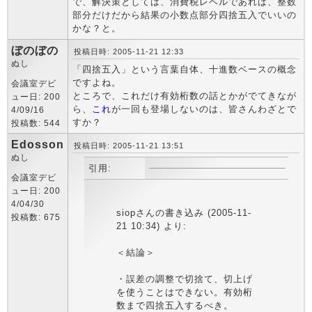
で、解決策としては、消費税レベルであれば、整数
部分だけだから結果の小数点部分四捨五入でいいの
かな？と。
ぼのぼの
投稿日時: 2005-11-21 12:33
ぬし
「四捨五入」という言葉自体、十進数ベースの概念
ですよね。
会議室デビ
ところで、これだけ有効桁数の話とかがでてきなが
ュー日: 200
ら、
これ
が一回も登場しないのは、皆さんわざとで
4/09/16
すか？
投稿数: 544
Edosson
投稿日時: 2005-11-21 13:51
ぬし
引用:
会議室デビ
ュー日: 200
4/04/30
siopさんの書き込み (2005-11-
投稿数: 675
21 10:34) より:
＜結論＞
・誤差の調整で切捨て、切上げ
を使うことはできない。有効桁
数まで四捨五入するべき。