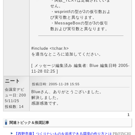
・関数_TEXTは定義されていま
せん。
・wsprintfの型が2の仮引数およ
び実引数と異なります。
・MessageBoxの型が3の仮引
数および実引数と異なります。
#include <tchar.h>
を適当なところに追加してください。
[ メッセージ編集済み 編集者: Blue 編集日時 2005-
11-28 02:25 ]
ニート
投稿日時: 2005-11-28 15:55
会議室デビ
Blueさん、ありがとうございました。
ュー日: 200
解決しました。
5/11/25
感謝感激です。
投稿数: 14
1
関連トピック＆推奨記事
【西野亮廣】つくりたいものを追求できる環境の作り方とは
PR(FINCHI