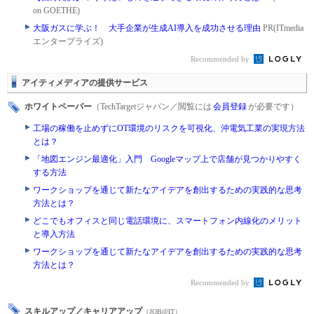
on GOETHE)
大阪ガスに学ぶ！ 大手企業が生成AI導入を成功させる理由
PR(ITmedia
エンタープライズ)
Recommended by
アイティメディアの提供サービス
ホワイトペーパー
（TechTargetジャパン／閲覧には
会員登録
が必要です）
工場の稼働を止めずにOT環境のリスクを可視化、沖電気工業の実現方法
とは？
「地図エンジン最適化」入門 Googleマップ上で店舗が見つかりやすく
する方法
ワークショップを通じて新たなアイデアを創出するための実践的な思考
方法とは？
どこでもオフィスと同じ電話環境に、スマートフォン内線化のメリット
と導入方法
ワークショップを通じて新たなアイデアを創出するための実践的な思考
方法とは？
Recommended by
スキルアップ／キャリアアップ
（JOB@IT）