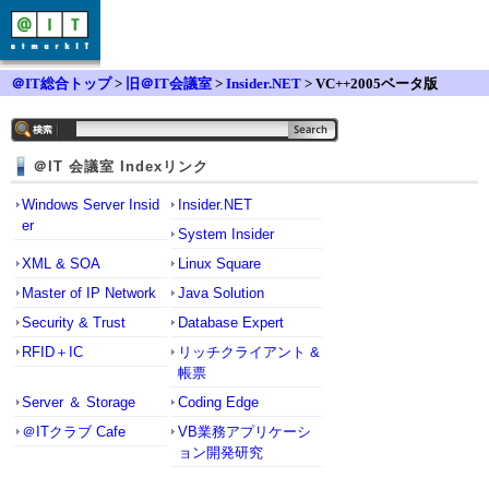
＠IT総合トップ
>
旧＠IT会議室
>
Insider.NET
> VC++2005ベータ版
＠IT 会議室 Indexリンク
Windows Server Insid
Insider.NET
er
System Insider
XML & SOA
Linux Square
Master of IP Network
Java Solution
Security & Trust
Database Expert
RFID＋IC
リッチクライアント &
帳票
Server ＆ Storage
Coding Edge
＠ITクラブ Cafe
VB業務アプリケーシ
ョン開発研究