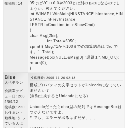
05ではVC++6.0や2003とは別のものになるのでし
投稿数: 14
ょうか。教えてください。
int WINAPI WinMain(HINSTANCE hInstance,HIN
STANCE hPrevInstance,
LPSTR lpCmdLine,int nShowCmd)
{
char Msg[255];
int Total=5050;
sprintf( Msg,"1から100までの加算結果は %d で
す。", Total);
MessageBox(NULL,&Msg[0],"課題１",MB_OK);
return(0);
}
Blue
投稿日時: 2005-11-26 02:13
大ベテラン
構成プロパティの文字セットがUnicodeになってい
ませんか？
会議室デビ
(自動生成するとUnicodeになる)
ュー日: 200
5/09/12
Unicodeだったらchar型の配列ではMessageBoxは
投稿数: 230
つかえないですよ。
お住まい・
# でも、エラーが出るはずだが、、、
勤務地: 知っ
ている人は