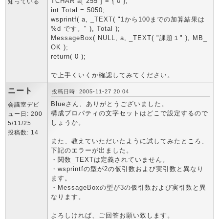
TCHAR a[ 255 ] = { 0 };
知っている
int Total = 5050;
wsprintf( a, _TEXT( "1から100までの加算結果は
%d です。" ), Total );
MessageBox( NULL, a, _TEXT( "課題１" ), MB_
OK );
return( 0 );
で上手くいくか確認してみてください。
ニート
投稿日時: 2005-11-27 20:04
Blueさん、ありがとうございました。
会議室デビ
構成プロパティの文字セットはどこで設定するので
ュー日: 200
しょうか。
5/11/25
投稿数: 14
また、教えていただいたように試してみたところ、
下記のエラーが出ました。
・関数_TEXTは定義されていません。
・wsprintfの型が2の仮引数および実引数と異なり
ます。
・MessageBoxの型が3の仮引数および実引数と異
なります。
よろしければ、ご回答お願い致します。