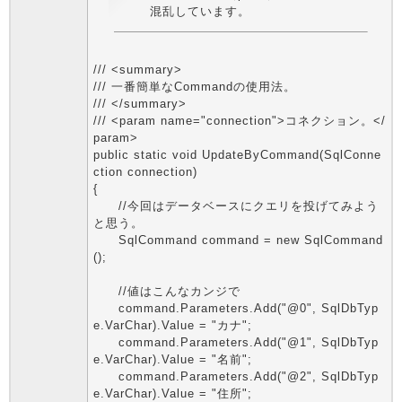
混乱しています。
/// <summary>
/// 一番簡単なCommandの使用法。
/// </summary>
/// <param name="connection">コネクション。</
param>
public static void UpdateByCommand(SqlConne
ction connection)
{
//今回はデータベースにクエリを投げてみよう
と思う。
SqlCommand command = new SqlCommand
();
//値はこんなカンジで
command.Parameters.Add("@0", SqlDbTyp
e.VarChar).Value = "カナ";
command.Parameters.Add("@1", SqlDbTyp
e.VarChar).Value = "名前";
command.Parameters.Add("@2", SqlDbTyp
e.VarChar).Value = "住所";