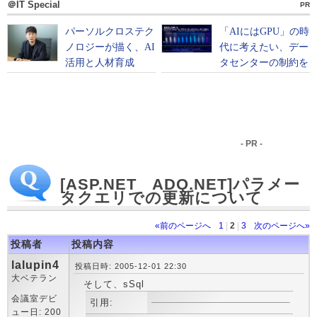
＠IT Special
PR
- PR -
[ASP.NET ADO.NET]パラメー
タクエリでの更新について
«前のページへ
1
|
2
|
3
次のページへ»
投稿者
投稿内容
lalupin4
投稿日時: 2005-12-01 22:30
大ベテラン
そして、sSql
会議室デビ
引用:
ュー日: 200