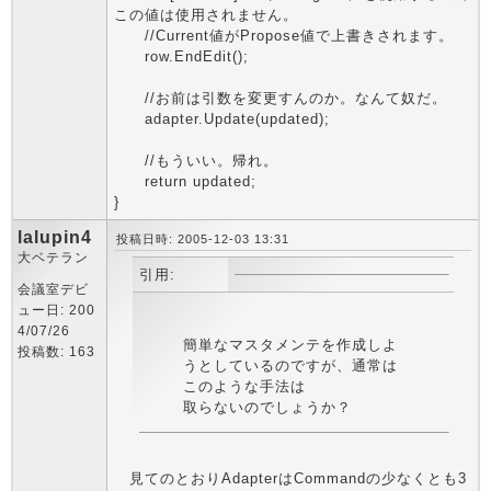
この値は使用されません。
//Current値がPropose値で上書きされます。
row.EndEdit();
//お前は引数を変更すんのか。なんて奴だ。
adapter.Update(updated);
//もういい。帰れ。
return updated;
}
lalupin4
投稿日時: 2005-12-03 13:31
大ベテラン
引用:
会議室デビ
ュー日: 200
4/07/26
簡単なマスタメンテを作成しよ
投稿数: 163
うとしているのですが、通常は
このような手法は
取らないのでしょうか？
見てのとおりAdapterはCommandの少なくとも3