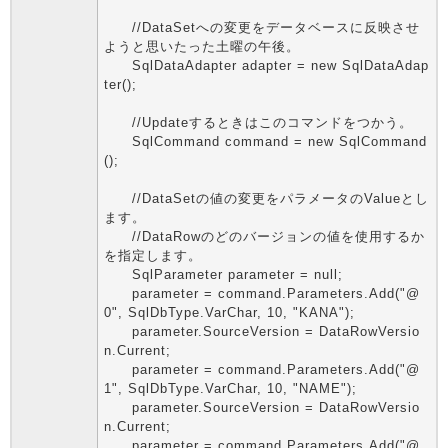
//DataSetへの変更をデータベースに反映させ
ようと思いたった土曜の午後。
SqlDataAdapter adapter = new SqlDataAdap
ter();
//Updateするときはこのコマンドをつかう。
SqlCommand command = new SqlCommand
();
//DataSetの値の変更をパラメータのValueとし
ます。
//DataRowのどのバージョンの値を使用するか
を指定します。
SqlParameter parameter = null;
parameter = command.Parameters.Add("@
0", SqlDbType.VarChar, 10, "KANA");
parameter.SourceVersion = DataRowVersio
n.Current;
parameter = command.Parameters.Add("@
1", SqlDbType.VarChar, 10, "NAME");
parameter.SourceVersion = DataRowVersio
n.Current;
parameter = command.Parameters.Add("@