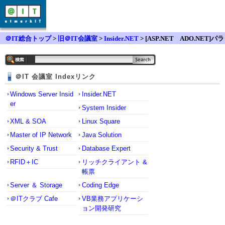
＠IT総合トップ
>
旧＠IT会議室
>
Insider.NET
> [ASP.NET ADO.NET]パラ
メータクエリでの更新について
＠IT 会議室 Indexリンク
Windows Server Insid
Insider.NET
er
System Insider
XML & SOA
Linux Square
Master of IP Network
Java Solution
Security & Trust
Database Expert
RFID＋IC
リッチクライアント &
帳票
Server ＆ Storage
Coding Edge
＠ITクラブ Cafe
VB業務アプリケーシ
ョン開発研究