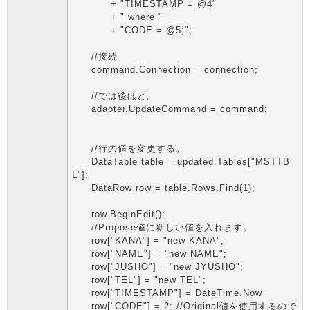
+ "TIMESTAMP = @4"
+ " where "
+ "CODE = @5;";
//接続
command.Connection = connection;
//では後ほど。
adapter.UpdateCommand = command;
//行の値を変更する。
DataTable table = updated.Tables["MSTTB
L"];
DataRow row = table.Rows.Find(1);
row.BeginEdit();
//Propose値に新しい値を入れます。
row["KANA"] = "new KANA";
row["NAME"] = "new NAME";
row["JUSHO"] = "new JYUSHO";
row["TEL"] = "new TEL";
row["TIMESTAMP"] = DateTime.Now
row["CODE"] = 2; //Original値を使用するので