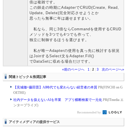
倍は複雑です。
この師走の時期にAdapterでCRUD(Create, Read,
Update, Delete)完全対応させようとか
思ったら無事に年は越せますまい。
私なら、同じ3倍ならCommandを使用するCRUD
メソッドを3つでも4つでも作って、
独立に制御するほうを選びます。
私が唯一Adapterの使用を真っ先に検討する状況
はJoinするSelect文をAdapter.Fill()
でDataSetに収める場合だけです。
«前のページへ
1
|
2
|
3
次のページへ»
関連トピック＆推奨記事
【見城徹×藤田晋】AI時代でも変わらない経営者の本質
PR(FINCHI on G
OETHE)
社内データを扱えないAIを卒業 アプリ横断検索で一元化
PR(ITmedia エ
ンタープライズ)
Recommended by
アイティメディアの提供サービス