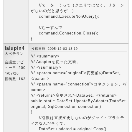
//てーをーうって（クエリではなく、リターン
がないのだと思うが…）
command.ExecuteNonQuery();
//むーすんで
command.Connection.Close();
}
lalupin4
投稿日時: 2005-12-03 13:19
大ベテラン
/// <summary>
/// Adapterを使った更新。
会議室デビ
/// </summary>
ュー日: 200
/// <param name="original">変更前のDataSet。
4/07/26
</param>
投稿数: 163
/// <param name="connection">コネクション。</
param>
/// <returns>変更されたDataSet。</returns>
public static DataSet UpdateByAdapter(DataSet
original, SqlConnection connection)
{
//引数は直接変更しないのがグッド・プラクテ
ィスなんだそうで。
DataSet updated = original.Copy();