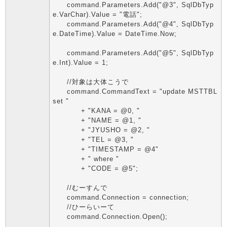
command.Parameters.Add("@3", SqlDbTyp
e.VarChar).Value = "電話";
command.Parameters.Add("@4", SqlDbTyp
e.DateTime).Value = DateTime.Now;
command.Parameters.Add("@5", SqlDbTyp
e.Int).Value = 1;
//対象は大体こうで
command.CommandText = "update MSTTBL
set "
+ "KANA = @0, "
+ "NAME = @1, "
+ "JYUSHO = @2, "
+ "TEL = @3, "
+ "TIMESTAMP = @4"
+ " where "
+ "CODE = @5";
//むーすんで
command.Connection = connection;
//ひーらいーて
command.Connection.Open();