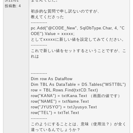
5/12/01
投稿数: 4
初歩的な質問で申し訳ないのですが、
教えてくださった
-----------
pc.Add("@CODE_New", SqlDbType.Char, 4, "C
ODE").Value = xxxxx;
としてxxxxxに新しい値を設定してみてください。
-----------
これで新しい値をセットするということですが、こ
れは
-----------
Dim row As DataRow
Dim TBL As DataTable = DS.Tables("MSTTBL")
row = TBL.Rows.Find(txtCD.Text)
row("KANA") = txtKana.Text （画面の値です）
row("NAME") = txtName.Text
row("JYUSYO") = txtJyusyo.Text
row("TEL") = txtTel.Text
-----------
このようにすることとは、意味（使用法？）が全く
違っているんでしょうか？