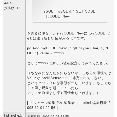
4/07/26
投稿数: 163
sSQL = sSQL & " SET CODE
=@CODE_New
を見るに少なくとも@CODE_Newには@CODE_Or
gとは違う新しい値が入るはずです。
pc.Add("@CODE_New", SqlDbType.Char, 4, "C
ODE").Value = xxxxx;
としてxxxxxに新しい値を設定してみてください。
（ちなみになんだか知らないが、こちらの環境では
ValueがIntelliSenseコード補完に出てこない、
というクソッタレな事態が生じています。もしそち
らで同じ現象が起こっていたら、
マリアナ海溝より深く同情申し上げます。）
[ メッセージ編集済み 編集者: lalupin4 編集日時 2
005-12-01 22:56 ]
lalupin4
投稿日時: 2005-12-01 22:55