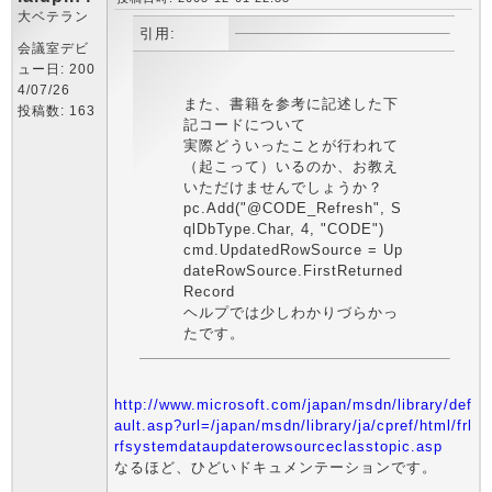
大ベテラン
引用:
会議室デビ
ュー日: 200
4/07/26
また、書籍を参考に記述した下
投稿数: 163
記コードについて
実際どういったことが行われて
（起こって）いるのか、お教え
いただけませんでしょうか？
pc.Add("@CODE_Refresh", S
qlDbType.Char, 4, "CODE")
cmd.UpdatedRowSource = Up
dateRowSource.FirstReturned
Record
ヘルプでは少しわかりづらかっ
たです。
http://www.microsoft.com/japan/msdn/library/def
ault.asp?url=/japan/msdn/library/ja/cpref/html/frl
rfsystemdataupdaterowsourceclasstopic.asp
なるほど、ひどいドキュメンテーションです。