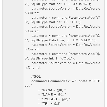
2", SqlDbType.VarChar, 100, "JYUSHO");
parameter.SourceVersion = DataRowVersio
n.Current;
parameter = command.Parameters.Add("@
3", SqlDbType.VarChar, 15, "TEL");
parameter.SourceVersion = DataRowVersio
n.Current;
parameter = command.Parameters.Add("@
4", SqlDbType.DateTime, 8, "TIMESTAMP");
parameter.SourceVersion = DataRowVersio
n.Current;
parameter = command.Parameters.Add("@
5", SqlDbType.Int, 1, "CODE");
parameter.SourceVersion = DataRowVersio
n.Original;
//SQL
command.CommandText = "update MSTTBL
set "
+ "KANA = @0, "
+ "NAME = @1, "
+ "JYUSHO = @2, "
+ "TEL = @3"