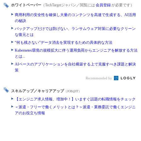
ホワイトペーパー
（TechTargetジャパン／閲覧には
会員登録
が必要です）
商用利用の安全性を確保し大量のコンテンツを高速で生成する、AI活用
の秘訣
バックアップだけでは防げない、ランサムウェア対策に必要なクリーン
な復元とは
“何も残さない”データ消去を実現するための具体的な方法
Kubernetes環境の規模拡大に伴う運用負荷からエンジニアを解放する方法
とは...
AIベースのアプリケーションを自社構築する上で克服すべき課題と解決
策
Recommended by
スキルアップ／キャリアアップ
（JOB@IT）
【エンジニア求人情報、増加中！】いますぐ話題の転職情報をチェック
＜派遣・フリーで働くメリットとは？＞派遣・業務委託で働くエンジニ
アのお役立ち情報