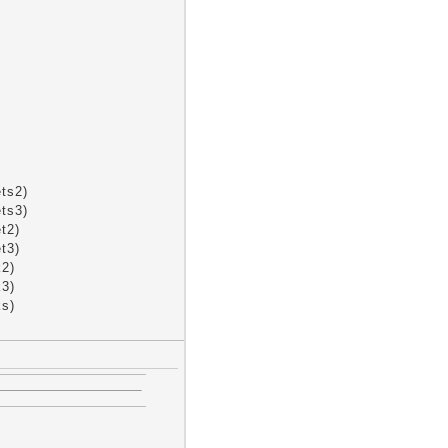
ts2)
ts3)
t2)
t3)
k2)
k3)
ks)