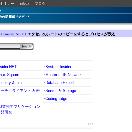
セミナー
eBook
ブログ
>
Insider.NET
> エクセルのシートのコピーをするとプロセスが残る
nsider.NET
System Insider
inux Square
Master of IP Network
ecurity & Trust
Database Expert
リッチクライアント & 帳
Server ＆ Storage
票
Coding Edge
VB業務アプリケーション
開発研究
PR