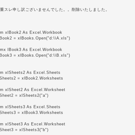
重スレ申し訳ございませんでした。。削除いたしました。
im xlBook2 As Excel.Workbook
lBook2 = xlBooks.Open("d:\\A.xls")
imx lBook3 As Excel.Workbook
lBook3 = xlBooks.Open("d:\\B.xls")
im xlSheets2 As Excel.Sheets
lSheets2 = xlBook2.Worksheets
im xlSheet2 As Excel.Worksheet
Sheet2 = xlSheets2("a")
im xlSheets3 As Excel.Sheets
lSheets3 = xlBook3.Worksheets
im xlSheet3 As Excel.Worksheet
Sheet3 = xlSheets3("b")