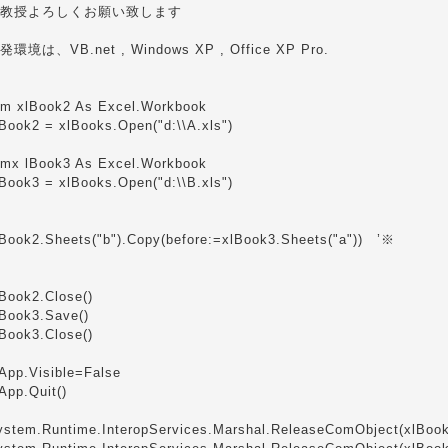
教授よろしくお願い致します
発環境は、VB.net , Windows XP , Office XP Pro.
im xlBook2 As Excel.Workbook
lBook2 = xlBooks.Open("d:\\A.xls")
imx lBook3 As Excel.Workbook
lBook3 = xlBooks.Open("d:\\B.xls")
lBook2.Sheets("b").Copy(before:=xlBook3.Sheets("a")) ’※
lBook2.Close()
lBook3.Save()
lBook3.Close()
lApp.Visible=False
App.Quit()
ystem.Runtime.InteropServices.Marshal.ReleaseComObject(xlBoo