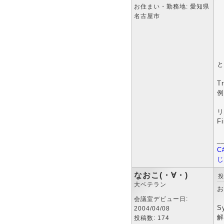
お住まい・勤務地: 愛知県
名古屋市
と
T
例
リ
F
_
C
じ
なおこ(・∀・)
投
大ベテラン
お
会議室デビュー日:
S
2004/04/08
解
投稿数: 174