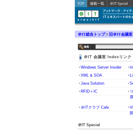
TOP
連載一覧
＠IT Special
＠IT総合トップ
>
旧＠IT会議室
＠IT 会議室 Indexリンク
Windows Server Insider
I
XML & SOA
L
Java Solution
S
RFID＋IC
＠ITクラブ Cafe
＠IT Special