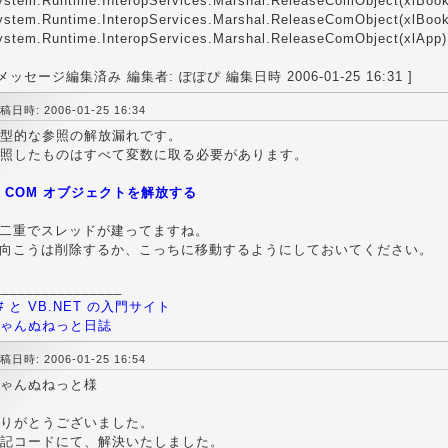
ystem.Runtime.InteropServices.Marshal.ReleaseComObject(xlBoo
ystem.Runtime.InteropServices.Marshal.ReleaseComObject(xlBoo
ystem.Runtime.InteropServices.Marshal.ReleaseComObject(xlApp)
 メッセージ編集済み 編集者: ぽぽぴ 編集日時 2006-01-25 16:31 ]
稿日時: 2006-01-25 16:34
型的な参照の解放漏れです。
照したものはすべて変数に取る必要があります。
COM オブジェクトを解放する
 二重でスレッドが建ってますね。
 向こうは削除するか、こっちに移動するようにしておいてください。
________________
# と VB.NET の入門サイト
ゃんぬねっと日誌
稿日時: 2006-01-25 16:54
ゃんぬねっと様
りがとうございました。
記コードにて、解決いたしました。