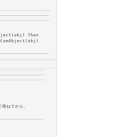
ject(obj) Then

ComObject(obj)

ject で尋ねてから、