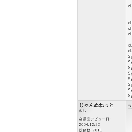
x
x
x
x
x
xl
S
S
S
S
S
S
S
S
じゃんぬねっと
投
ぬし
会議室デビュー日:
2004/12/22
投稿数: 7811