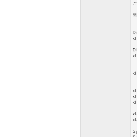
ご
開
D
x
D
x
x
x
x
x
x
xl
S