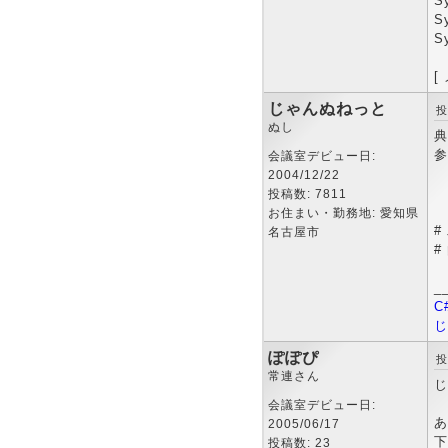
S
S
S
[
じゃんぬねっと
投
ぬし
典
参
会議室デビュー日:
2004/12/22
投稿数: 7811
お住まい・勤務地: 愛知県
#
名古屋市
#
_
C
じ
ぽぽぴ
投
常連さん
じ
会議室デビュー日:
あ
2005/06/17
下
投稿数: 23