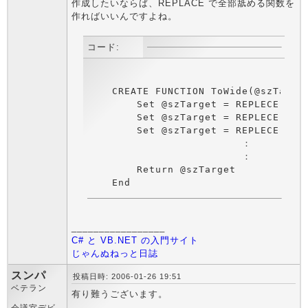
作成したいならば、REPLACE で全部舐める関数を
作ればいいんですよね。
コード:
    CREATE FUNCTION ToWide(@szTarget
        Set @szTarget = REPLECE(@szT
        Set @szTarget = REPLECE(@szT
        Set @szTarget = REPLECE(@szT
                         ：

                         ：

        Return @szTarget

    End
_________________
C# と VB.NET の入門サイト
じゃんぬねっと日誌
スンパ
投稿日時: 2006-01-26 19:51
ベテラン
有り難うございます。