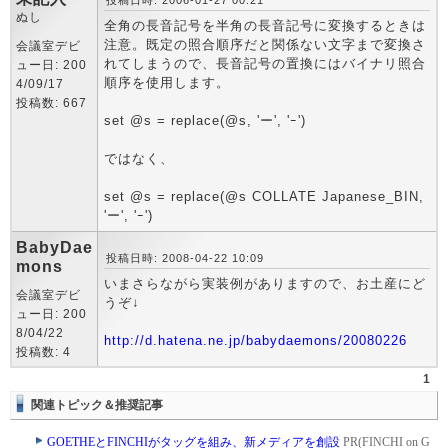
投稿日時: 2006-01-27 00:21
ぬし
全角の長音記号を半角の長音記号に変換するときは
注意。既定の照合順序だと関係ない文字まで変換さ
会議室デビ
れてしまうので、長音記号の置換にはバイナリ照合
ュー日: 200
順序を使用します。
4/09/17
投稿数: 667
set @s = replace(@s, 'ー', 'ｰ')
ではなく、
set @s = replace(@s COLLATE Japanese_BIN,
'ー', 'ｰ')
BabyDae
投稿日時: 2008-04-22 10:09
mons
いまさらながら実装例がありますので、お土産にど
会議室デビ
うぞ↓
ュー日: 200
8/04/22
http://d.hatena.ne.jp/babydaemons/20080226
投稿数: 4
1
関連トピック＆推奨記事
GOETHEとFINCHIがタッグを組み、新メディアを創設
PR(FINCHI on G