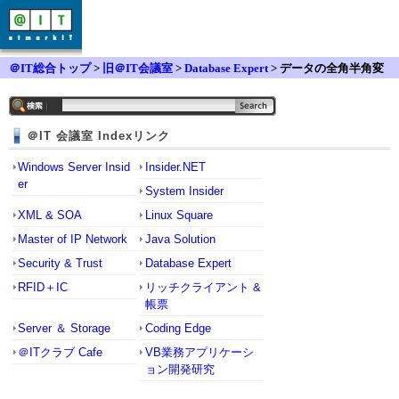
＠IT総合トップ
>
旧＠IT会議室
>
Database Expert
> データの全角半角変
換、、
＠IT 会議室 Indexリンク
Windows Server Insid
Insider.NET
er
System Insider
XML & SOA
Linux Square
Master of IP Network
Java Solution
Security & Trust
Database Expert
RFID＋IC
リッチクライアント &
帳票
Server ＆ Storage
Coding Edge
＠ITクラブ Cafe
VB業務アプリケーシ
ョン開発研究