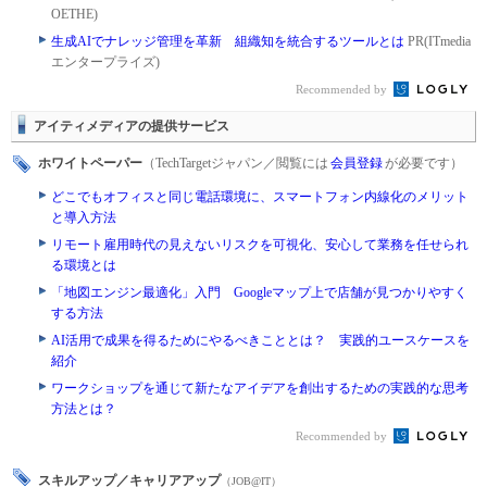
OETHE)
生成AIでナレッジ管理を革新 組織知を統合するツールとは
PR(ITmedia
エンタープライズ)
Recommended by
アイティメディアの提供サービス
ホワイトペーパー
（TechTargetジャパン／閲覧には
会員登録
が必要です）
どこでもオフィスと同じ電話環境に、スマートフォン内線化のメリット
と導入方法
リモート雇用時代の見えないリスクを可視化、安心して業務を任せられ
る環境とは
「地図エンジン最適化」入門 Googleマップ上で店舗が見つかりやすく
する方法
AI活用で成果を得るためにやるべきこととは？ 実践的ユースケースを
紹介
ワークショップを通じて新たなアイデアを創出するための実践的な思考
方法とは？
Recommended by
スキルアップ／キャリアアップ
（JOB@IT）