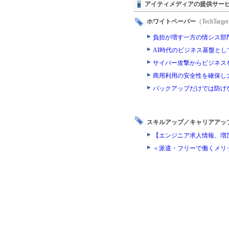
アイティメディアの提供サー
ホワイトペーパー
（TechTa
負担が増す一方の情シス部
AI時代のビジネス基盤とし
サイバー攻撃からビジネス
商用利用の安全性を確保し
バックアップだけでは防げ
スキルアップ／キャリアアッ
【エンジニア求人情報、増
＜派遣・フリーで働くメリ