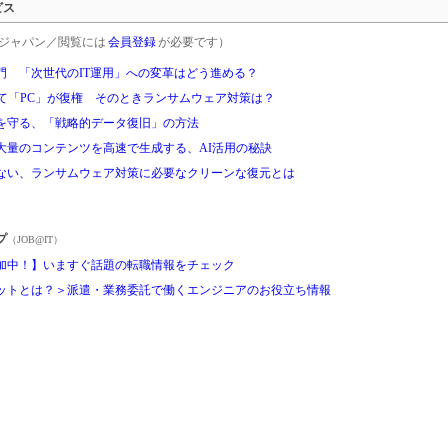
ビス
rgetジャパン／閲覧には
会員登録
が必要です）
門 「次世代のIT運用」への変革はどう進める？
て「PC」が復権 そのときランサムウェア対策は？
を守る、「戦略的データ復旧」の方法
大量のコンテンツを高速で生成する、AI活用の秘訣
ない、ランサムウェア対策に必要なクリーンな復元とは
プ
（JOB@IT）
加中！】いますぐ話題の転職情報をチェック
ットとは？＞派遣・業務委託で働くエンジニアのお役立ち情報