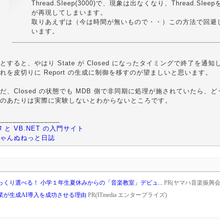
Thread.Sleep(3000)で、現象は出なくなり、Thread.Sle
が再現してしまいます。
取りあえずは（今は時間が無いもので・・）この方法で回避
います。
とすると、やはり State が Closed になったタイミングで終了を通知
れを皮切りに Report の生成に制御を移すのが望ましいと思います。
だ、Closed の状態でも MDB 側で非同期に処理が施されていたら、ど
のあたりは実際に実験しないとわからないところです。
________________
# と VB.NET の入門サイト
ゃんぬねっと日誌
くり選べる！ 小学１年生夏休みからの「音楽教室」デビュ...
PR(ヤマハ音楽振興会｜
業が生成AI導入を成功させる理由
PR(ITmedia エンタープライズ)