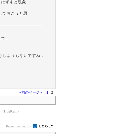
epをはずすと現象
しておこうと思
して、
うしようもないですね...
«前のページへ
1
|
2
HugKum)
Recommended by