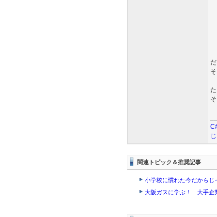
だ
そ
た
そ
_
C
じ
関連トピック＆推奨記事
小学校に慣れた今だからじっ
大阪ガスに学ぶ！ 大手企