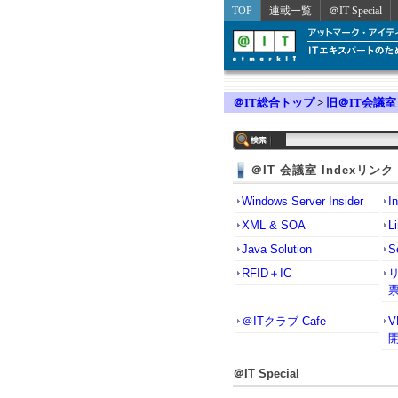
TOP
連載一覧
＠IT Special
＠IT総合トップ
>
旧＠IT会議室
＠IT 会議室 Indexリンク
Windows Server Insider
I
XML & SOA
L
Java Solution
S
RFID＋IC
＠ITクラブ Cafe
＠IT Special