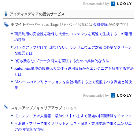
Recommended by
アイティメディアの提供サービス
ホワイトペーパー
（TechTargetジャパン／閲覧には
会員登録
が必要です）
商用利用の安全性を確保し大量のコンテンツを高速で生成する、AI活用
の秘訣
バックアップだけでは防げない、ランサムウェア対策に必要なクリーン
な復元とは
“何も残さない”データ消去を実現するための具体的な方法
Kubernetes環境の規模拡大に伴う運用負荷からエンジニアを解放する方法
とは...
AIベースのアプリケーションを自社構築する上で克服すべき課題と解決
策
Recommended by
スキルアップ／キャリアアップ
（JOB@IT）
【エンジニア求人情報、増加中！】いますぐ話題の転職情報をチェック
＜派遣・フリーで働くメリットとは？＞派遣・業務委託で働くエンジニ
アのお役立ち情報