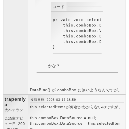
コード:
private void selectedItems_Ch
    this.comboBox.DataSource =
    this.comboBox.ValueMember 
    this.comboBox.DisplayMembe
    this.comboBox.DataBind();

かな？
DataBind() が conboBox に無いようなんですが。
trapemiy
投稿日時: 2006-03-17 18:59
a
this.selectedItemsが何者かわからないのですが、
大ベテラン
this.comboBox.DataSource = null;
会議室デビ
this.comboBox.DataSource = this.selectedItem
ュー日: 200
s;