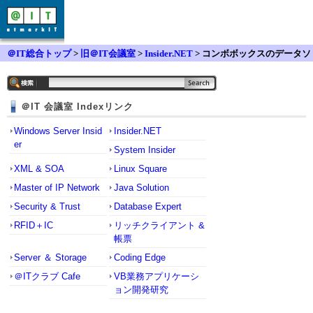
＠IT総合トップ
>
旧＠IT会議室
>
Insider.NET
> コンボボックスのデータソ
ース変更結果を即時反映させる方法
＠IT 会議室 Indexリンク
Windows Server Insid
Insider.NET
er
System Insider
XML & SOA
Linux Square
Master of IP Network
Java Solution
Security & Trust
Database Expert
RFID＋IC
リッチクライアント &
帳票
Server ＆ Storage
Coding Edge
＠ITクラブ Cafe
VB業務アプリケーシ
ョン開発研究