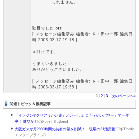
しれません。
駄目でした orz
[ メッセージ編集済み 編集者: Ｒ・田中一郎 編集日
時 2006-03-17 19:18 ]
＃訂正です。
うまくいきました！
ありがとうございました。
[ メッセージ編集済み 編集者: Ｒ・田中一郎 編集日
時 2006-03-17 19:38 ]
1
|
2
|
3
次のページへ»
関連トピック＆推奨記事
「イソジン®クリアうがい薬」といっしょに「うがいパワー」で一年
中！ 健やか
PR(iNova｜Hugkum)
大阪ガスが月2000時間の共有作業を削減！ 現場のAI活用術
PR(ITmedia
エンタープライズ)