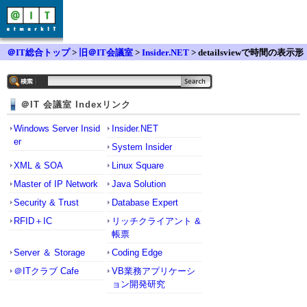
＠IT総合トップ
>
旧＠IT会議室
>
Insider.NET
> detailsviewで時間の表示形
式指定が出来ないのでしょうか？
＠IT 会議室 Indexリンク
Windows Server Insid
Insider.NET
er
System Insider
XML & SOA
Linux Square
Master of IP Network
Java Solution
Security & Trust
Database Expert
RFID＋IC
リッチクライアント &
帳票
Server ＆ Storage
Coding Edge
＠ITクラブ Cafe
VB業務アプリケーシ
ョン開発研究