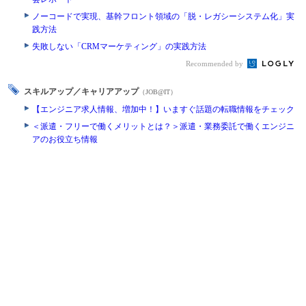
ノーコードで実現、基幹フロント領域の「脱・レガシーシステム化」実
践方法
失敗しない「CRMマーケティング」の実践方法
Recommended by
スキルアップ／キャリアアップ
（JOB@IT）
【エンジニア求人情報、増加中！】いますぐ話題の転職情報をチェック
＜派遣・フリーで働くメリットとは？＞派遣・業務委託で働くエンジニ
アのお役立ち情報