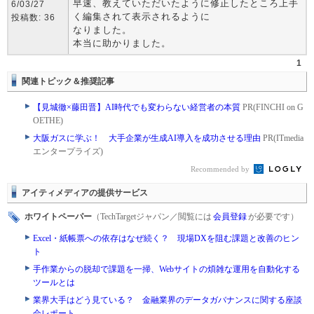
早速、教えていただいたように修正したところ上手
6/03/27
く編集されて表示されるように
投稿数: 36
なりました。
本当に助かりました。
1
関連トピック＆推奨記事
【見城徹×藤田晋】AI時代でも変わらない経営者の本質
PR(FINCHI on G
OETHE)
大阪ガスに学ぶ！ 大手企業が生成AI導入を成功させる理由
PR(ITmedia
エンタープライズ)
Recommended by
アイティメディアの提供サービス
ホワイトペーパー
（TechTargetジャパン／閲覧には
会員登録
が必要です）
Excel・紙帳票への依存はなぜ続く？ 現場DXを阻む課題と改善のヒン
ト
手作業からの脱却で課題を一掃、Webサイトの煩雑な運用を自動化する
ツールとは
業界大手はどう見ている？ 金融業界のデータガバナンスに関する座談
会レポート