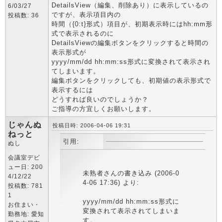
DetailsView（編集、削除あり）に表示しているの
6/03/27
ですが、表示項目内の
投稿数: 36
時間（{0:t}形式）項目が、初期表示時にはhh:mm形
式で表示されるのに
DetailsViewの編集ボタンをクリックすると時間の
表示形式が
yyyy/mm/dd hh:mm:ss形式に変換されて表示され
てしまいます。
編集ボタンをクリックしても、初期値の表示形式で
表示するには
どうすれば良いのでしょうか？
ご指導の方宜しくお願いします。
じゃんぬ
投稿日時: 2006-04-06 19:31
ねっと
引用:
ぬし
会議室デビ
ュー日: 200
未熟者さんの書き込み (2006-0
4/12/22
4-06 17:36) より:
投稿数: 781
1
yyyy/mm/dd hh:mm:ss形式に
お住まい・
変換されて表示されてしまいま
勤務地: 愛知
す。