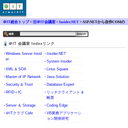
＠IT総合トップ
>
旧＠IT会議室
>
Insider.NET
> ASP.NETから自作COMの
呼び出し
＠IT 会議室 Indexリンク
Windows Server Insid
Insider.NET
er
System Insider
XML & SOA
Linux Square
Master of IP Network
Java Solution
Security & Trust
Database Expert
RFID＋IC
リッチクライアント &
帳票
Server ＆ Storage
Coding Edge
＠ITクラブ Cafe
VB業務アプリケーシ
ョン開発研究