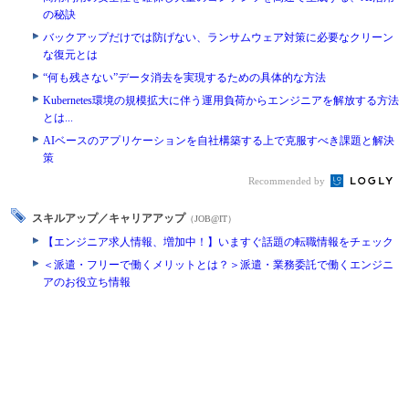
の秘訣
バックアップだけでは防げない、ランサムウェア対策に必要なクリーン
な復元とは
“何も残さない”データ消去を実現するための具体的な方法
Kubernetes環境の規模拡大に伴う運用負荷からエンジニアを解放する方法
とは...
AIベースのアプリケーションを自社構築する上で克服すべき課題と解決
策
Recommended by
スキルアップ／キャリアアップ
（JOB@IT）
【エンジニア求人情報、増加中！】いますぐ話題の転職情報をチェック
＜派遣・フリーで働くメリットとは？＞派遣・業務委託で働くエンジニ
アのお役立ち情報