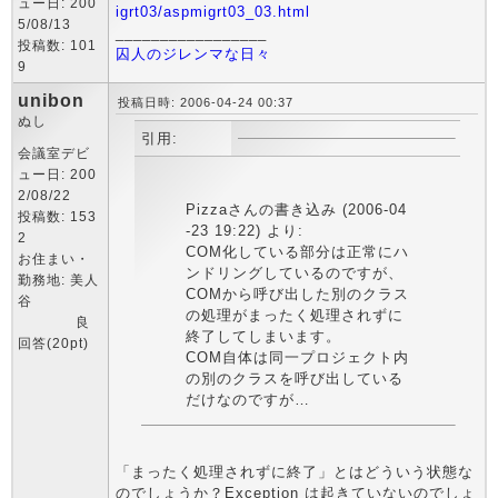
ュー日: 200
igrt03/aspmigrt03_03.html
5/08/13
_________________
投稿数: 101
囚人のジレンマな日々
9
unibon
投稿日時: 2006-04-24 00:37
ぬし
引用:
会議室デビ
ュー日: 200
2/08/22
Pizzaさんの書き込み (2006-04
投稿数: 153
-23 19:22) より:
2
COM化している部分は正常にハ
お住まい・
ンドリングしているのですが、
勤務地: 美人
COMから呼び出した別のクラス
谷
の処理がまったく処理されずに
良
終了してしまいます。
回答(20pt)
COM自体は同一プロジェクト内
の別のクラスを呼び出している
だけなのですが…
「まったく処理されずに終了」とはどういう状態な
のでしょうか？Exception は起きていないのでしょ