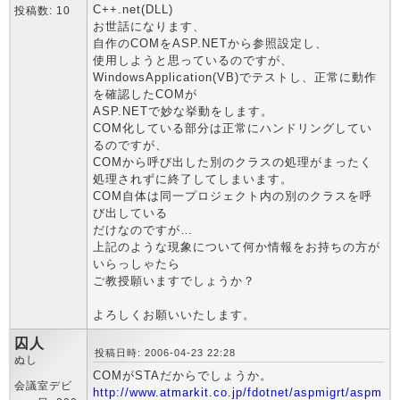
C++.net(DLL)
投稿数: 10
お世話になります、
自作のCOMをASP.NETから参照設定し、
使用しようと思っているのですが、
WindowsApplication(VB)でテストし、正常に動作
を確認したCOMが
ASP.NETで妙な挙動をします。
COM化している部分は正常にハンドリングしてい
るのですが、
COMから呼び出した別のクラスの処理がまったく
処理されずに終了してしまいます。
COM自体は同一プロジェクト内の別のクラスを呼
び出している
だけなのですが…
上記のような現象について何か情報をお持ちの方が
いらっしゃたら
ご教授願いますでしょうか？
よろしくお願いいたします。
囚人
投稿日時: 2006-04-23 22:28
ぬし
COMがSTAだからでしょうか。
会議室デビ
http://www.atmarkit.co.jp/fdotnet/aspmigrt/aspm