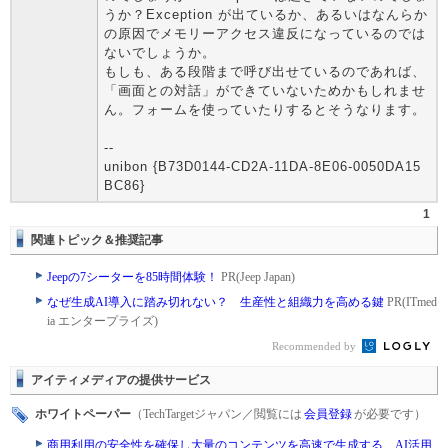
うか？Exception が出ているか、あるいはなんらか
の原因でメモリーアクセス違反になっているのでは
ないでしょうか。
もしも、ある段階まで呼び出せているのであれば、
「画面との対話」ができていないためかもしれませ
ん。フォームを使っていたりするとそうなります。
--
unibon {B73D0144-CD2A-11DA-8E06-0050DA15
BC86}
1
関連トピック＆推奨記事
Jeepの7シーターを85時間体験！
PR(Jeep Japan)
なぜ生成AI導入に踏み切れない？ 生産性と組織力を高める鍵
PR(ITmed
ia エンタープライズ)
Recommended by
アイティメディアの提供サービス
ホワイトペーパー
（TechTargetジャパン／閲覧には
会員登録
が必要です）
商用利用の安全性を確保し大量のコンテンツを高速で生成する、AI活用