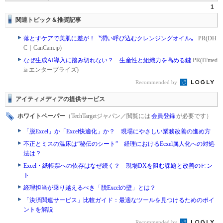
1
関連トピック＆推奨記事
落とすケアで美肌に差が！〝潤い呼び込むクレンジングオイル〟
PR(DH
C｜CanCam.jp)
なぜ生成AI導入に踏み切れない？ 生産性と組織力を高める鍵
PR(ITmed
ia エンタープライズ)
Recommended by
アイティメディアの提供サービス
ホワイトペーパー
（TechTargetジャパン／閲覧には
会員登録
が必要です）
「脱Excel」か「Excel快適化」か？ 現場にやさしい業務改善の進め方
不正とミスの温床は“秘伝のシート” 経理におけるEcxel属人化への対処
法は？
Excel・紙帳票への依存はなぜ続く？ 現場DXを阻む課題と改善のヒン
ト
経理担当が乗り越えるべき「脱Excelの壁」とは？
「決済関連サービス」比較ガイド：最適なツールを見つけるためのポイ
ントを解説
Recommended by