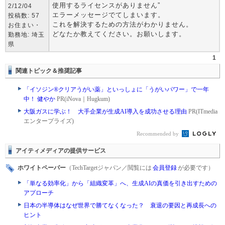
使用するライセンスがありません”
2/12/04
エラーメッセージでてしまいます。
投稿数: 57
これを解決するための方法がわかりません。
お住まい・
どなたか教えてください。お願いします。
勤務地: 埼玉
県
1
関連トピック＆推奨記事
「イソジン®クリアうがい薬」といっしょに「うがいパワー」で一年
中！ 健やか
PR(iNova｜Hugkum)
大阪ガスに学ぶ！ 大手企業が生成AI導入を成功させる理由
PR(ITmedia
エンタープライズ)
Recommended by
アイティメディアの提供サービス
ホワイトペーパー
（TechTargetジャパン／閲覧には
会員登録
が必要です）
「単なる効率化」から「組織変革」へ、生成AIの真価を引き出すための
アプローチ
日本の半導体はなぜ世界で勝てなくなった？ 衰退の要因と再成長への
ヒント