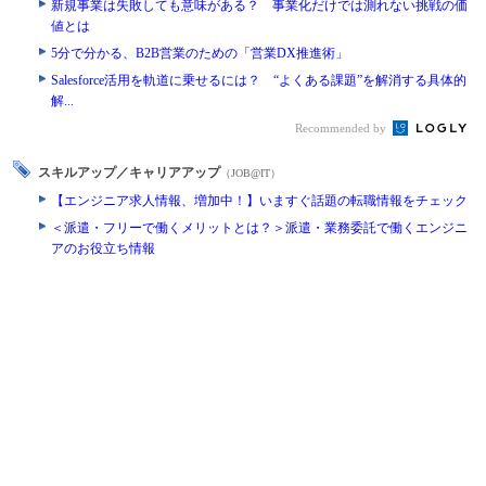
新規事業は失敗しても意味がある？ 事業化だけでは測れない挑戦の価
値とは
5分で分かる、B2B営業のための「営業DX推進術」
Salesforce活用を軌道に乗せるには？ “よくある課題”を解消する具体的
解...
Recommended by
スキルアップ／キャリアアップ
（JOB@IT）
【エンジニア求人情報、増加中！】いますぐ話題の転職情報をチェック
＜派遣・フリーで働くメリットとは？＞派遣・業務委託で働くエンジニ
アのお役立ち情報