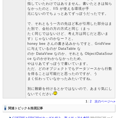
指していたわけではありません。書いたときは知ら
なかったのと、IIS が使える環境が手
元にないのでちょっとあてずっぽうだったです。
で、それともう一方の先ほど私が引用した部分はま
た別で、会社の方の方式と同じ（まっ
たく同じではないけど、考え方は同じだと思いま
す）じゃないのかなー？と。
honey bee さんの書き込みからですと、GridView
に与えているのが DataTable な
のか DataView なのか、それとも ObjectDataSour
ce なのかがわからなかったため、
やはりあてずっぽうで書いています。
ただ、どのオブジェクトでもデータソースから行数
を得ることは可能だと思ったのですが、う
まく伝わっていなかったみたいですね。
別に難癖を付けるとかではないので、あまり気にし
ないでください
1
|
2
次のページへ»
関連トピック＆推奨記事