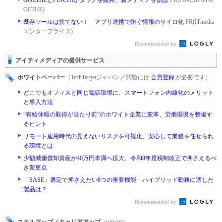
GOETHEとFINCHIがタッグを組み、新メディアを創設
PR(FINCHI on G
OETHE)
既存ツールは捨てない！ アプリ連携で防ぐ情報のサイロ化
PR(ITmedia
エンタープライズ)
Recommended by
アイティメディアの提供サービス
ホワイトペーパー
（TechTargetジャパン／閲覧には
会員登録
が必要です）
どこでもオフィスと同じ電話環境に、スマートフォン内線化のメリット
と導入方法
“有給休暇の取得が当たり前”のホワイト企業に変革、労働環境を整備す
るヒント
リモート雇用時代の見えないリスクを可視化、安心して業務を任せられ
る環境とは
少額減価償却資産が40万円未満へ拡大、令和8年度税制改正で押さえるべ
き変更点
「SASE」選定で押さえたい8つの重要機能 ハイブリッド勤務に適した
製品は？
Recommended by