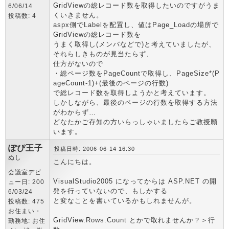
GridViewの総レコード数を取得したいのですがうま
6/06/14
くいきません。
投稿数: 4
aspx側でLabelを配置し、値はPage_Loadの場所で
GridViewの総レコード数を
うまく取得し(メンバなどで)と考えていましたが、
それらしきものが見当たらず、
仕方がないので
・総ページ数をPageCountで取得し、PageSize*(P
ageCount-1)+(最後のページの行数)
で総レコード数を取得しようかと考えています。
しかしながら、最後のページの行数を取得する方法
がわからず…
どなたかご存知の方いらっしゃいましたらご教授願
います。
ぽぴ王子
投稿日時: 2006-06-14 16:30
ぬし
こんにちは。
会議室デビ
VisualStudio2005 になってからは ASP.NET の開
ュー日: 200
発を行っていないので、もしかする
6/03/24
と変なことを書いているかもしれませんが。
投稿数: 475
お住まい・
GridView.Rows.Count とかで取れませんか？＞行
勤務地: お住