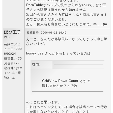
VisualStudio2005を使ってます。
DataTableがヘルプで見つけられないので、ぽぴ王
子さまの環境は違うのかも知れません…
次回から書き込みする時はきちんと環境も書きます
のでご容赦くださいませ。
あと、個人名も出さないようにしますね。m(_ _)m
ぽぴ王子
投稿日時: 2006-06-15 14:42
ぬし
えーと、なんだか雑談風味になってしまって申し訳
ないですが。
会議室デビ
ュー日: 200
honey bee さんがおっしゃっているのは
6/03/24
投稿数: 475
お住まい・
引用:
勤務地: お住
まい:城・勤
務地:城
GridView.Rows.Count とかで
取れませんか？＞行数
のことだと思います。
これはページングしている場合は該当ページの行数
しか取れないということで、このことを