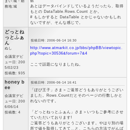
数
まい:城・勤
あとはデータバインドしているようだったら、取得
務地:城
もとの DataTable.Rows.Count とか。
# もしかすると DataTable とかじゃないかもしれ
ないですが、そんな感じで。
どっとね
っとふぁ
投稿日時: 2006-06-14 16:30
ん
http://www.atmarkit.co.jp/bbs/phpBB/viewtopic.
ぬし
php?topic=30536&forum=7&4
会議室デビ
ュー日: 200
ここで話題になりましたね。
5/02/23
投稿数: 935
honey b
投稿日時: 2006-06-14 16:41
ee
「ぽぴ王子」さま＞ご返答どうもありがとうござい
ました。Rows.Countだとそのページの行数しかと
会議室デビ
れないのです。
ュー日: 200
6/06/14
「どっとねっとふぁん」さま＞いつもご参考にさせ
投稿数: 4
ていただいております!
ご返答どうもありがとうございます。やはり別の場
所で値を取得してきて…と、こちらの方法でがんば