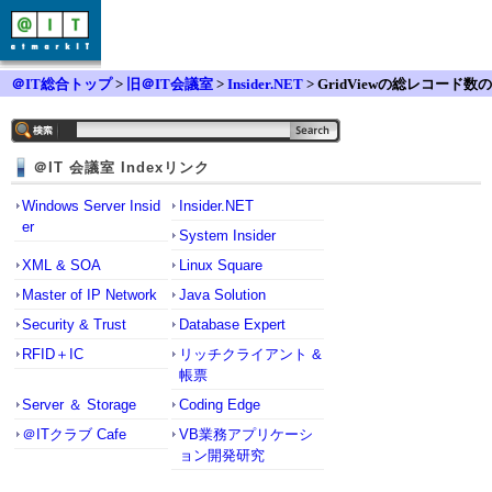
＠IT総合トップ
>
旧＠IT会議室
>
Insider.NET
> GridViewの総レコード数の
取得について
＠IT 会議室 Indexリンク
Windows Server Insid
Insider.NET
er
System Insider
XML & SOA
Linux Square
Master of IP Network
Java Solution
Security & Trust
Database Expert
RFID＋IC
リッチクライアント &
帳票
Server ＆ Storage
Coding Edge
＠ITクラブ Cafe
VB業務アプリケーシ
ョン開発研究