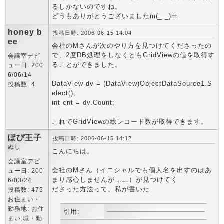
るしかないのですね。
どうもありがとうございましたm(_ _)m
honey b
投稿日時: 2006-06-15 14:04
ee
会社のMさんが次のやり方を見つけてくださったの
で、2度DB処理をしなくともGridViewの値を取得す
会議室デビ
ることができました。
ュー日: 200
6/06/14
DataView dv = (DataView)ObjectDataSource1.S
投稿数: 4
elect();
int cnt = dv.Count;
これでGridViewの総レコード数が取得できます。
ぽぴ王子
投稿日時: 2006-06-15 14:12
ぬし
こんにちは。
会議室デビ
会社のMさん（イニシャルでも個人名を出すのはあ
ュー日: 200
まり感心しませんが……）が見つけてく
6/03/24
ださった方法って、私が書いた
投稿数: 475
お住まい・
勤務地: お住
引用:
まい:城・勤