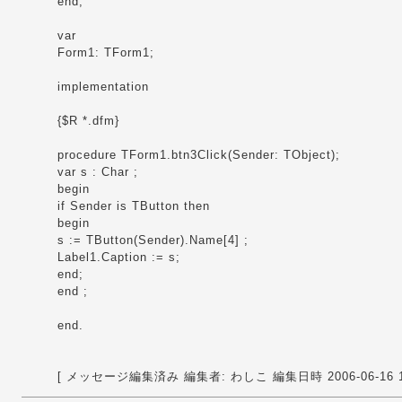
end;
var
Form1: TForm1;
implementation
{$R *.dfm}
procedure TForm1.btn3Click(Sender: TObject);
var s : Char ;
begin
if Sender is TButton then
begin
s := TButton(Sender).Name[4] ;
Label1.Caption := s;
end;
end ;
end.
[ メッセージ編集済み 編集者: わしこ 編集日時 2006-06-16 13