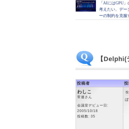
【Delp
投稿者
投
わしこ
投
常連さん
ぽ
会議室デビュー日:
2005/10/18
投稿数: 35