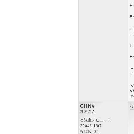
P
P
E
↓
↓
P
P
E
＝
こ
で
V
の
CHN#
投
常連さん
会議室デビュー日:
2004/11/07
投稿数: 31