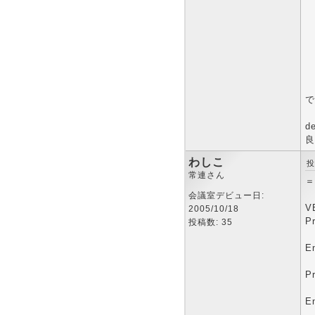
で
d
良
わしこ
投
常連さん
＝
会議室デビュー日:
V
2005/10/18
P
投稿数: 35
P
E
P
P
E