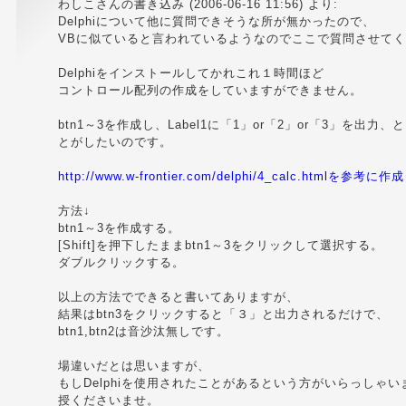
わしこさんの書き込み (2006-06-16 11:56) より:
Delphiについて他に質問できそうな所が無かったので、
VBに似ていると言われているようなのでここで質問させて
Delphiをインストールしてかれこれ１時間ほど
コントロール配列の作成をしていますができません。
btn1～3を作成し、Label1に「1」or「2」or「3」を出力
とがしたいのです。
http://www.w-frontier.com/delphi/4_calc.htmlを参
方法↓
btn1～3を作成する。
[Shift]を押下したままbtn1～3をクリックして選択する。
ダブルクリックする。
以上の方法でできると書いてありますが、
結果はbtn3をクリックすると「３」と出力されるだけで、
btn1,btn2は音沙汰無しです。
場違いだとは思いますが、
もしDelphiを使用されたことがあるという方がいらっしゃ
授くださいませ。