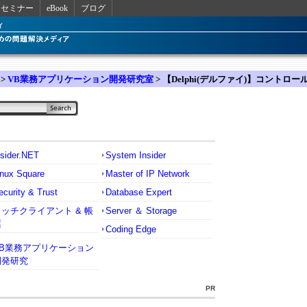
セミナー
eBook
ブログ
>
VB業務アプリケーション開発研究室
> 【Delphi(デルファイ)】コント
nsider.NET
System Insider
inux Square
Master of IP Network
ecurity & Trust
Database Expert
リッチクライアント & 帳
Server ＆ Storage
票
Coding Edge
VB業務アプリケーション
開発研究
PR