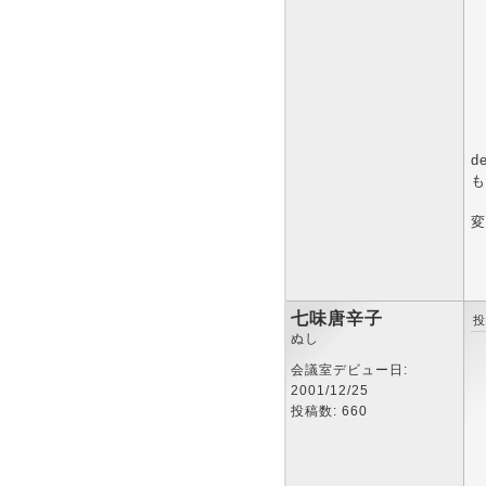
d
も
変
七味唐辛子
投
ぬし
会議室デビュー日:
2001/12/25
投稿数: 660