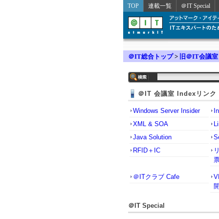
TOP
連載一覧
＠IT Special
＠IT総合トップ
>
旧＠IT会議室
＠IT 会議室 Indexリンク
Windows Server Insider
I
XML & SOA
L
Java Solution
S
RFID＋IC
＠ITクラブ Cafe
＠IT Special