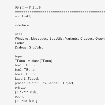
実行コードは以下
==========================================
unit Unit1;
interface
uses
Windows, Messages, SysUtils, Variants, Classes, Graphi
Forms,
Dialogs, StdCtrls;
type
TForm1 = class(TForm)
btn1: TButton;
btn2: TButton;
btn3: TButton;
Label1: TLabel;
procedure btn3Click(Sender: TObject);
private
{ Private 宣言 }
public
{ Public 宣言 }