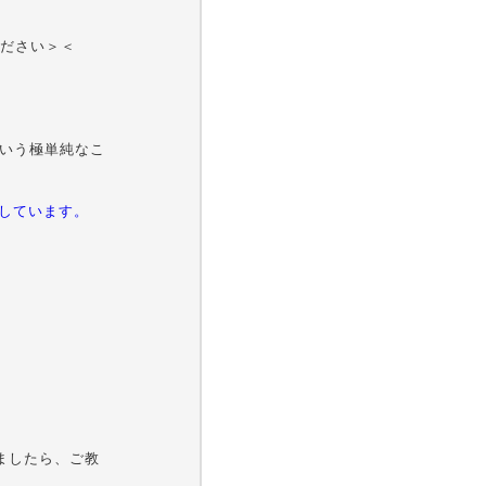
ください＞＜
、という極単純なこ
考に作成しています。
いましたら、ご教