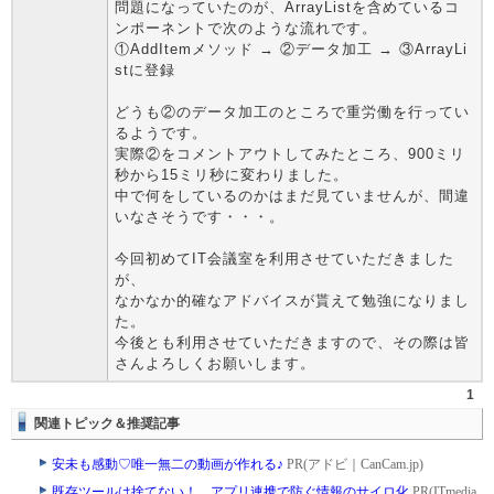
問題になっていたのが、ArrayListを含めているコ
ンポーネントで次のような流れです。
①AddItemメソッド → ②データ加工 → ③ArrayLi
stに登録
どうも②のデータ加工のところで重労働を行ってい
るようです。
実際②をコメントアウトしてみたところ、900ミリ
秒から15ミリ秒に変わりました。
中で何をしているのかはまだ見ていませんが、間違
いなさそうです・・・。
今回初めてIT会議室を利用させていただきました
が、
なかなか的確なアドバイスが貰えて勉強になりまし
た。
今後とも利用させていただきますので、その際は皆
さんよろしくお願いします。
1
関連トピック＆推奨記事
安未も感動♡唯一無二の動画が作れる♪
PR(アドビ｜CanCam.jp)
既存ツールは捨てない！ アプリ連携で防ぐ情報のサイロ化
PR(ITmedia