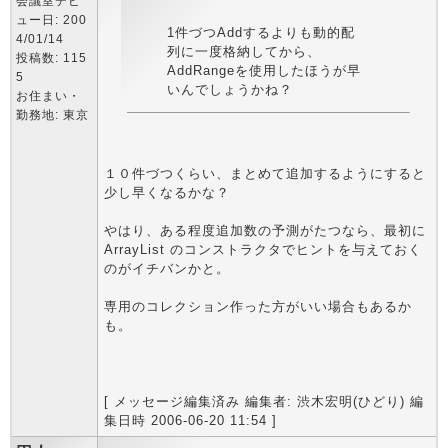
会議室デビ
ュー日: 200
1件づつAddするよりも動的配
4/01/14
列に一度格納してから、
投稿数: 115
AddRangeを使用したほうが早
5
いんでしょうかね？
お住まい・
勤務地: 東京
１０件づつくらい、まとめて追加するようにすると
少し早くなるかな？
やはり、ある程度追加数の予測がたつなら、最初に
ArrayList のコンストラクタでヒントを与えておく
のがイチバンかと。
専用のコレクション作った方がいい場合もあるか
も。
[ メッセージ編集済み 編集者: 渋木宏明(ひどり) 編
集日時 2006-06-20 11:54 ]