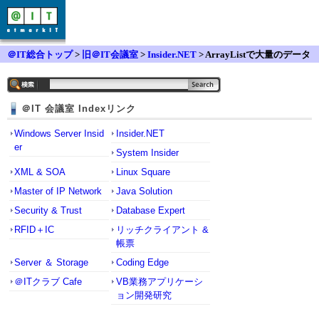
＠IT総合トップ
>
旧＠IT会議室
>
Insider.NET
> ArrayListで大量のデータ
を追加する際の速度
＠IT 会議室 Indexリンク
Windows Server Insid
Insider.NET
er
System Insider
XML & SOA
Linux Square
Master of IP Network
Java Solution
Security & Trust
Database Expert
RFID＋IC
リッチクライアント &
帳票
Server ＆ Storage
Coding Edge
＠ITクラブ Cafe
VB業務アプリケーシ
ョン開発研究