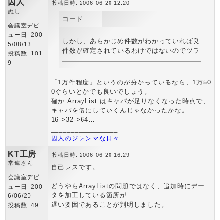
囚人
投稿日時: 2006-06-20 12:20
ぬし
コード:
会議室デビ
ュー日: 200
しかし、あらかじめ件数がわかっていれば良いのです
5/08/13
投稿数: 101
9
「1万件程度」というのが分かっているなら、1万50
0ぐらいとかでも良いでしょう。
確か ArrayList はキャパが足りなくなった時点で、
キャパを倍にしていくんじゃなかったかな。
16->32->64…
_________________
囚人のジレンマな日々
KT工房
投稿日時: 2006-06-20 16:29
常連さん
自己レスです。
会議室デビ
どうやらArrayListの問題ではなく、追加時にデー
ュー日: 200
タを加工している箇所が
6/06/20
遅い要因であることが判明しました。
投稿数: 49