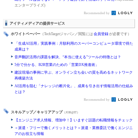
エンタープライズ)
Recommended by
アイティメディアの提供サービス
ホワイトペーパー
（TechTargetジャパン／閲覧には
会員登録
が必要です）
「生成AI活用」実践事例：月額利用のスーパーコンピュータ環境で得た
成果は？
音声翻訳活用の課題を解決、“本当に使える”ツールの特徴とは？
5分で分かる、B2B営業のための「営業DX推進術」
建設現場の事例に学ぶ、オンライン立ち会いの質を高めるネットワーク
再構築方法
AI活用を阻む「ナレッジの断片化」、成果を引き出す情報活用の仕組み
とは？
Recommended by
スキルアップ／キャリアアップ
（JOB@IT）
【エンジニア求人情報、増加中！】いますぐ話題の転職情報をチェック
＜派遣・フリーで働くメリットとは？＞派遣・業務委託で働くエンジニ
アのお役立ち情報