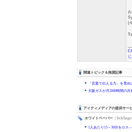
お
S
(
S
_
C
じ
関連トピック＆推奨記事
「言葉で伝える力」を育めば
大阪ガスが月2000時間の
アイティメディアの提供サー
ホワイトペーパー
（TechTa
1人あたり15～30分をロ