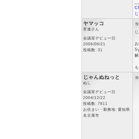
_
C
じ
ヤマッコ
投
常連さん
じ
会議室デビュー日:
お
2006/06/21
S
投稿数: 31
解
も
じゃんぬねっと
投
ぬし
会議室デビュー日:
2004/12/22
投稿数: 7811
お住まい・勤務地: 愛知県
名古屋市