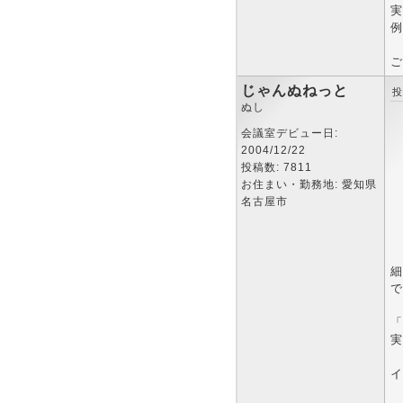
実
例
ご
じゃんぬねっと
投
ぬし
会議室デビュー日:
2004/12/22
投稿数: 7811
お住まい・勤務地: 愛知県
名古屋市
細
で
「
実
イ