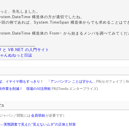
っと、失礼しました。
ystem.DateTime 構造体の方が適切でしたね。
今回の例であれば、System.TimeSpan 構造体からでも求めることは
ystem.DateTime 構造体の From~ から始まるメンバを調べてみてく
________________
# と VB.NET の入門サイト
ゃんぬねっと日誌
、イヤイヤ期もすっきり！ 「アンパンマン ことばずかん...
PR(セガフェイブ｜Hu
共有作業を削減！ 現場のAI活用術
PR(ITmedia エンタープライズ)
ビス
rgetジャパン／閲覧には
会員登録
が必要です）
ス――実態調査で見えた“見えないムダ”の正体と対策