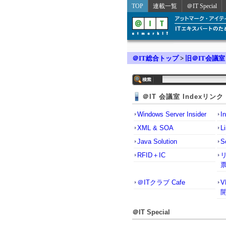
TOP
連載一覧
＠IT Special
＠IT総合トップ
>
旧＠IT会議室
＠IT 会議室 Indexリンク
Windows Server Insider
I
XML & SOA
L
Java Solution
S
RFID＋IC
＠ITクラブ Cafe
＠IT Special