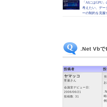
.Net V
投稿者
投
ヤマッコ
投
常連さん
お
会議室デビュー日:
.
2006/06/21
時
投稿数: 31
例