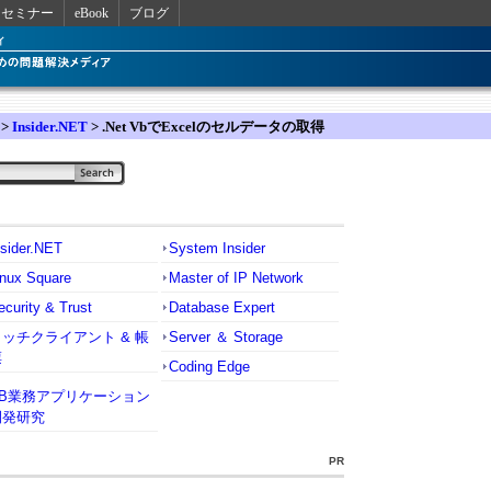
セミナー
eBook
ブログ
>
Insider.NET
> .Net VbでExcelのセルデータの取得
nsider.NET
System Insider
inux Square
Master of IP Network
ecurity & Trust
Database Expert
リッチクライアント & 帳
Server ＆ Storage
票
Coding Edge
VB業務アプリケーション
開発研究
PR