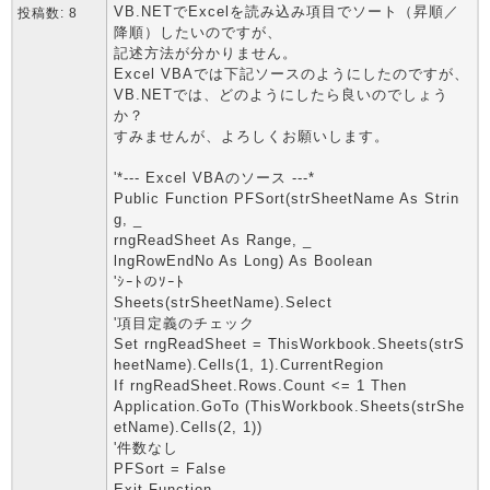
VB.NETでExcelを読み込み項目でソート（昇順／
投稿数: 8
降順）したいのですが、
記述方法が分かりません。
Excel VBAでは下記ソースのようにしたのですが、
VB.NETでは、どのようにしたら良いのでしょう
か？
すみませんが、よろしくお願いします。
'*--- Excel VBAのソース ---*
Public Function PFSort(strSheetName As Strin
g, _
rngReadSheet As Range, _
lngRowEndNo As Long) As Boolean
'ｼｰﾄのｿｰﾄ
Sheets(strSheetName).Select
'項目定義のチェック
Set rngReadSheet = ThisWorkbook.Sheets(strS
heetName).Cells(1, 1).CurrentRegion
If rngReadSheet.Rows.Count <= 1 Then
Application.GoTo (ThisWorkbook.Sheets(strShe
etName).Cells(2, 1))
'件数なし
PFSort = False
Exit Function