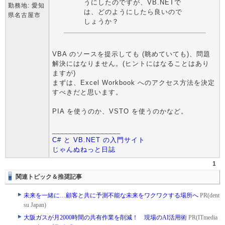
うにしたのですが、VB.NETで
勤務地: 愛知
は、どのようにしたら良いので
県名古屋市
しょうか？
VBA のソースを提示しても (眺めていても)、問題
解決にはなりません。(ヒントにはなることはあり
ますが)
まずは、Excel Workbook へのアクセス方法を決定
すべきだと思います。
PIA を使うのか、VSTO を使うのかなど。
_________________
C# と VB.NET の入門サイト
じゃんぬねっと日誌
1
関連トピック＆推奨記事
未来を一緒に…顧客と共に予測不能な未来をワクワクする場所へ
PR(dent
su Japan)
大阪ガスが月2000時間の共有作業を削減！ 現場のAI活用術
PR(ITmedia