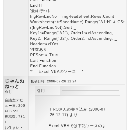
End If
'最終行ｾｯﾄ
lngRowEndNo = rngReadSheet.Rows.Count
Worksheets(strSheetName).Range("A1:H" & CSt
r(lngRowEndNo)).Sort _
Key1:=Range("A2"), Order1:=xlAscending, _
Key2:=Range("B2"), Order2:=xlAscending, _
Header:=xlYes
'件数あり
PFSort = True
Exit Function
End Function
'*--- Excel VBAのソース ---*
じゃんぬ
投稿日時: 2006-07-26 12:24
ねっと
引用:
ぬし
会議室デビ
ュー日: 200
HIROさんの書き込み (2006-07
4/12/22
-26 12:17) より:
投稿数: 781
1
Excel VBAでは下記ソースのよ
お住まい・