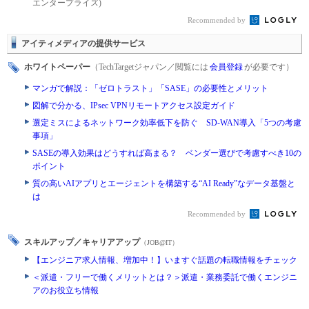
エンタープライズ)
Recommended by
アイティメディアの提供サービス
ホワイトペーパー
（TechTargetジャパン／閲覧には
会員登録
が必要です）
マンガで解説：「ゼロトラスト」「SASE」の必要性とメリット
図解で分かる、IPsec VPNリモートアクセス設定ガイド
選定ミスによるネットワーク効率低下を防ぐ SD-WAN導入「5つの考慮
事項」
SASEの導入効果はどうすれば高まる？ ベンダー選びで考慮すべき10の
ポイント
質の高いAIアプリとエージェントを構築する“AI Ready”なデータ基盤と
は
Recommended by
スキルアップ／キャリアアップ
（JOB@IT）
【エンジニア求人情報、増加中！】いますぐ話題の転職情報をチェック
＜派遣・フリーで働くメリットとは？＞派遣・業務委託で働くエンジニ
アのお役立ち情報