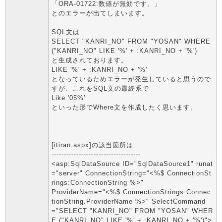
「ORA-01722:数値が無効です。」
とのエラーが出てしまいます。
SQL文は
SELECT "KANRI_NO" FROM "YOSAN" WHERE
("KANRI_NO" LIKE '%' + :KANRI_NO + '%')
と生成されております。
LIKE '%' + :KANRI_NO + '%'
となっているためエラーが発生していると思うので
すが、これをSQL文の最終系で
Like '05%'
といった形でWhere文を作成したく思います。
[itiran.aspx]の該当箇所は
------------------------------------
<asp:SqlDataSource ID="SqlDataSource1" runat
="server" ConnectionString="<%$ ConnectionSt
rings:ConnectionString %>"
ProviderName="<%$ ConnectionStrings:Connec
tionString.ProviderName %>" SelectCommand
="SELECT "KANRI_NO" FROM "YOSAN" WHER
E ("KANRI_NO" LIKE '%' + :KANRI_NO + '%')">