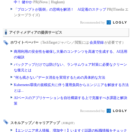
中！ 健やか
PR(iNova｜Hugkum)
「プロンプトが面倒」の悲鳴を解消！ AI定着のステップ
PR(ITmedia エ
ンタープライズ)
Recommended by
アイティメディアの提供サービス
ホワイトペーパー
（TechTargetジャパン／閲覧には
会員登録
が必要です）
商用利用の安全性を確保し大量のコンテンツを高速で生成する、AI活用
の秘訣
バックアップだけでは防げない、ランサムウェア対策に必要なクリーン
な復元とは
“何も残さない”データ消去を実現するための具体的な方法
Kubernetes環境の規模拡大に伴う運用負荷からエンジニアを解放する方法
とは...
AIベースのアプリケーションを自社構築する上で克服すべき課題と解決
策
Recommended by
スキルアップ／キャリアアップ
（JOB@IT）
【エンジニア求人情報、増加中！】いますぐ話題の転職情報をチェック