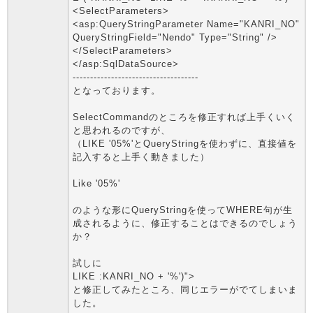
<SelectParameters>
<asp:QueryStringParameter Name="KANRI_NO"
QueryStringField="Nendo" Type="String" />
</SelectParameters>
</asp:SqlDataSource>
------------------------------------
となっております。
SelectCommandのところを修正すれば上手くいく
と思われるのですが、
（LIKE '05%'とQueryStringを使わずに、直接値を
記入すると上手く動きました）
Like '05%'
のような形にQueryStringを使ってWHERE句が生
成されるように、修正することはできるのでしょう
か？
試しに
LIKE :KANRI_NO + '%')">
と修正してみたところ、同じエラーがでてしまいま
した。