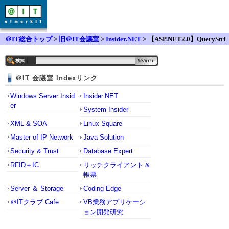
＠IT総合トップ
>
旧＠IT会議室
>
Insider.NET
> 【ASP.NET2.0】QueryStri
ngを使ったWhere句の生成
＠IT 会議室 Indexリンク
Windows Server Insid
Insider.NET
er
System Insider
XML & SOA
Linux Square
Master of IP Network
Java Solution
Security & Trust
Database Expert
RFID＋IC
リッチクライアント &
帳票
Server ＆ Storage
Coding Edge
＠ITクラブ Cafe
VB業務アプリケーシ
ョン開発研究