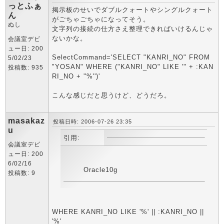
っとふぁ
掲示板のせいでダブルクォートやシングルクォート
ん
がごちゃごちゃになってそう。
ぬし
文字列の接続の仕方さえ整理できればいけるんじゃ
ないかな。
会議室デビ
ュー日: 200
SelectCommand='SELECT "KANRI_NO" FROM
5/02/23
"YOSAN" WHERE ("KANRI_NO" LIKE ''' + :KAN
投稿数: 935
RI_NO + ''%'')'
こんな感じだと思うけど、どうだろ。
masakaz
投稿日時: 2006-07-26 23:35
u
引用:
会議室デビ
ュー日: 200
6/02/16
Oracle10g
投稿数: 9
WHERE KANRI_NO LIKE '%' || :KANRI_NO ||
'%'