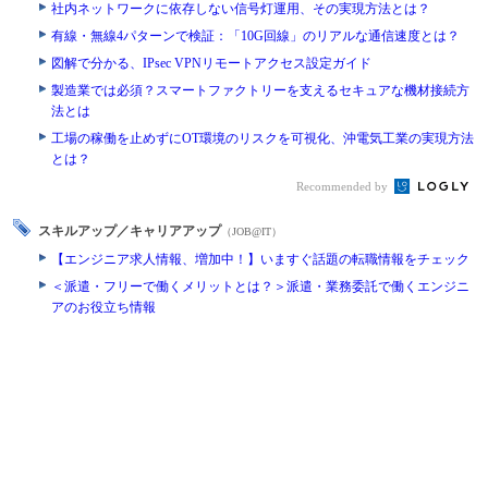
社内ネットワークに依存しない信号灯運用、その実現方法とは？
有線・無線4パターンで検証：「10G回線」のリアルな通信速度とは？
図解で分かる、IPsec VPNリモートアクセス設定ガイド
製造業では必須？スマートファクトリーを支えるセキュアな機材接続方
法とは
工場の稼働を止めずにOT環境のリスクを可視化、沖電気工業の実現方法
とは？
Recommended by
スキルアップ／キャリアアップ
（JOB@IT）
【エンジニア求人情報、増加中！】いますぐ話題の転職情報をチェック
＜派遣・フリーで働くメリットとは？＞派遣・業務委託で働くエンジニ
アのお役立ち情報