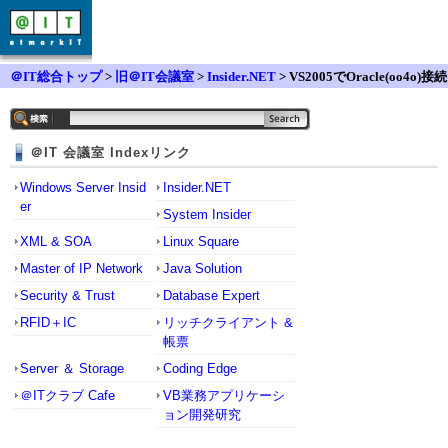
＠IT総合トップ
>
旧＠IT会議室
>
Insider.NET
> VS2005でOracle(oo4o)接続
＠IT 会議室 Indexリンク
Windows Server Insid
Insider.NET
er
System Insider
XML & SOA
Linux Square
Master of IP Network
Java Solution
Security & Trust
Database Expert
RFID＋IC
リッチクライアント &
帳票
Server ＆ Storage
Coding Edge
＠ITクラブ Cafe
VB業務アプリケーシ
ョン開発研究