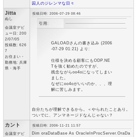
囚人のジレンマな日々
Jitta
投稿日時: 2006-07-29 08:46
ぬし
引用:
会議室デビ
ュー日: 200
2/07/05
GALOADさんの書き込み (2006
投稿数: 626
-07-29 01:21) より:
7
お住まい・
仕様を決める顧客にもODP.NE
勤務地: 兵庫
Tを強く勧めたのですが、
県・海手
残念ながらoo4oになってしまい
ました。
なぜにoo4oがいいのか、、、理
解に苦しみます。
自分たちが理解できるから。＜やられたことあり。
ついでに、アンマネージドなんじゃない？
カント
投稿日時: 2006-11-21 11:57
Dim oraDataBase As OracleInProcServer.OraDa
会議室デビ