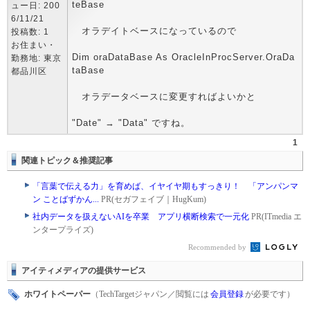
teBase
ュー日: 200
6/11/21
オラデイトベースになっているので
投稿数: 1
お住まい・
Dim oraDataBase As OracleInProcServer.OraDa
勤務地: 東京
taBase
都品川区
オラデータベースに変更すればよいかと
"Date" → "Data" ですね。
1
関連トピック＆推奨記事
「言葉で伝える力」を育めば、イヤイヤ期もすっきり！ 「アンパンマ
ン ことばずかん...
PR(セガフェイブ｜HugKum)
社内データを扱えないAIを卒業 アプリ横断検索で一元化
PR(ITmedia エ
ンタープライズ)
Recommended by
アイティメディアの提供サービス
ホワイトペーパー
（TechTargetジャパン／閲覧には
会員登録
が必要です）