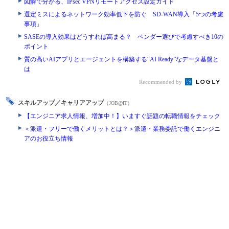
図解で分かる、IPsec VPNリモートアクセス設定ガイド
選定ミスによるネットワーク効率低下を防ぐ SD-WAN導入「5つの考慮
事項」
SASEの導入効果はどうすれば高まる？ ベンダー選びで考慮すべき10の
ポイント
質の高いAIアプリとエージェントを構築する“AI Ready”なデータ基盤と
は
Recommended by
スキルアップ／キャリアアップ
（JOB@IT）
【エンジニア求人情報、増加中！】いますぐ話題の転職情報をチェック
＜派遣・フリーで働くメリットとは？＞派遣・業務委託で働くエンジニ
アのお役立ち情報