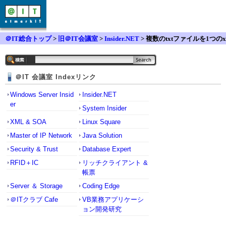
＠IT総合トップ
>
旧＠IT会議室
>
Insider.NET
> 複数のtxtファイルを1つのx
lsファイルにまとめたい
＠IT 会議室 Indexリンク
Windows Server Insid
Insider.NET
er
System Insider
XML & SOA
Linux Square
Master of IP Network
Java Solution
Security & Trust
Database Expert
RFID＋IC
リッチクライアント &
帳票
Server ＆ Storage
Coding Edge
＠ITクラブ Cafe
VB業務アプリケーシ
ョン開発研究