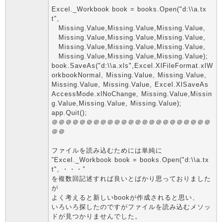
Excel._Workbook book = books.Open("d:\\a.tx
t",
Missing.Value,Missing.Value,Missing.Value,
Missing.Value,Missing.Value,Missing.Value,
Missing.Value,Missing.Value,Missing.Value,
Missing.Value,Missing.Value,Missing.Value);
book.SaveAs("d:\\a.xls",Excel.XlFileFormat.xlW
orkbookNormal, Missing.Value, Missing.Value,
Missing.Value, Missing.Value, Excel.XlSaveAs
AccessMode.xlNoChange, Missing.Value,Missin
g.Value,Missing.Value, Missing.Value);
app.Quit();
＠＠＠＠＠＠＠＠＠＠＠＠＠＠＠＠＠＠＠＠＠＠＠
＠＠
ファイルを読み込むためには単純に
”Excel._Workbook book = books.Open("d:\\a.tx
t", ・・・”
を複数回記述すれば良いとばかり思っておりました
が
よく考えると新しいbookが作成されると思い、
いろいろ探したのですがファイルを読み込むメソッ
ドが見つかりませんでした。