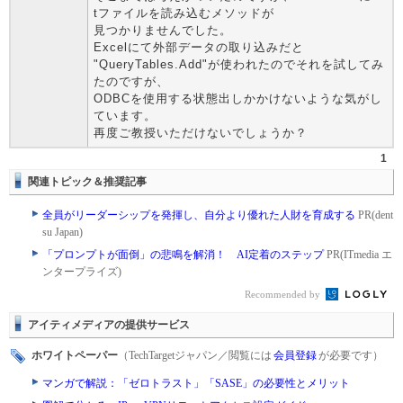
tファイルを読み込むメソッドが
見つかりませんでした。
Excelにて外部データの取り込みだと
"QueryTables.Add"が使われたのでそれを試してみ
たのですが、
ODBCを使用する状態出しかかけないような気がし
ています。
再度ご教授いただけないでしょうか？
1
関連トピック＆推奨記事
全員がリーダーシップを発揮し、自分より優れた人財を育成する
PR(dent
su Japan)
「プロンプトが面倒」の悲鳴を解消！ AI定着のステップ
PR(ITmedia エ
ンタープライズ)
Recommended by
アイティメディアの提供サービス
ホワイトペーパー
（TechTargetジャパン／閲覧には
会員登録
が必要です）
マンガで解説：「ゼロトラスト」「SASE」の必要性とメリット