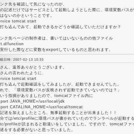
ンク先を確認して気になったのが、
の記述だけではサービスとして起動しようとした際に、環境変数パスが
はないのかということです。
rvice tomcat start
打ち込んでみて、起動できるかどうか確認していただけますか？
ンク先ページの制作者は、書いてはいないものの他ファイル
it.d/function
実行した際などに変数をexportしているものと思われます。
稿日時: 2007-02-13 10:33
さん、返答ありがとうございます。
さんの言われたように、
rvice tomcat start
打ち込んで起動確認をしてみましたが、起動できませんでした。
れで、「環境変数パスが反映されず起動できていないのでは？」
いう指摘がありましたので、tomcatファイル内に
xport JAVA_HOME=/usr/local/jdk
xport CATALINA_HOME=/usr/local/tomcat
記述を加えましたところ、無事起動することが出来ました！！
分では/etc/profileに環境パスが書かれていたのでランラベルが起動す
etc/profileが読まれると勘違いをしていました。ですので、tomcatフ
述をする必要がないと思っていました。