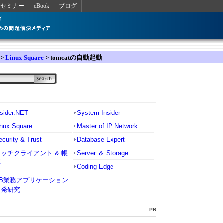
セミナー
eBook
ブログ
>
Linux Square
> tomcatの自動起動
nsider.NET
System Insider
inux Square
Master of IP Network
ecurity & Trust
Database Expert
リッチクライアント & 帳
Server ＆ Storage
票
Coding Edge
VB業務アプリケーション
開発研究
PR