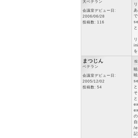
大ベテラン
リ
あ
会議室デビュー日:
で
2006/06/28
se
投稿数: 116
と
リ
in
を
まつじん
投
ベテラン
暁
暁
会議室デビュー日:
se
2005/12/02
と
投稿数: 54
そ
と
e
e
の
自
/
記