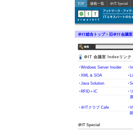
TOP
連載一覧
＠IT Special
＠IT総合トップ
>
旧＠IT会議室
＠IT 会議室 Indexリンク
Windows Server Insider
I
XML & SOA
L
Java Solution
S
RFID＋IC
＠ITクラブ Cafe
＠IT Special