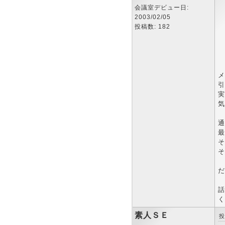
会議室デビュー日:
2003/02/05
投稿数: 182
メ
引
実
気
通
最
そ
そ
だ
話
く
素人ＳＥ
投