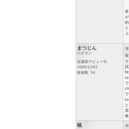
客
が
的
と
上
まつじん
投
ベテラン
実
そ
会議室デビュー日:
試
2005/12/02
h
投稿数: 54
/e
で
ch
で
to
と
原
教
暁
投