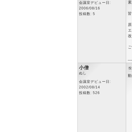
素
会議室デビュー日:
2006/08/16
皆
投稿数: 5
原
エ
改
ご
_
小僧
投
ぬし
動
会議室デビュー日:
2002/08/14
投稿数: 526