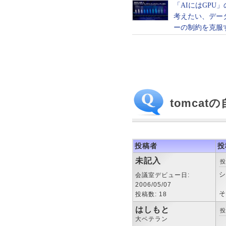
tomcat
投稿者
投
未記入
投
シ
会議室デビュー日:
2006/05/07
そ
投稿数: 18
はしもと
投
大ベテラン