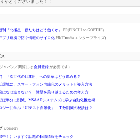
りがとうございました！！
新刊『北極星 僕たちはどう働くか』
PR(FINCHI on GOETHE)
アプリ連携で防ぐ情報のサイロ化
PR(ITmedia エンタープライズ)
ビス
rgetジャパン／閲覧には
会員登録
が必要です）
門 「次世代のIT運用」への変革はどう進める？
話環境に、スマートフォン内線化のメリットと導入方法
発はなぜ進まない？ 障壁を乗り越えるための考え方
ほぼ半分に削減、MS&ADシステムズに学ぶ自動化推進術
ロジーに学ぶ「UIテスト自動化」 工数削減の秘訣は？
プ
（JOB@IT）
加中！】いますぐ話題の転職情報をチェック