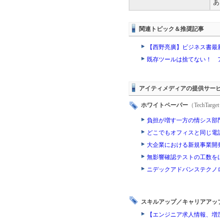
あ
関連トピック＆推奨記事
【西野亮廣】ビジネス書最
既存ツールは捨てない！ 
アイティメディアの提供サー
ホワイトペーパー
（TechTa
負担が増す一方の情シス部
どこでもオフィスと同じ電
大企業における新規事業開
無影響確認テストの工数を
ニデックアドバンステクノ
スキルアップ／キャリアアッ
【エンジニア求人情報、増