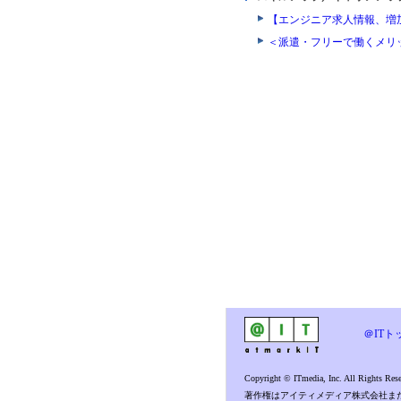
【エンジニア求人情報、増
＜派遣・フリーで働くメリ
＠ITト
Copyright © ITmedia, Inc. All Rights Rese
著作権はアイティメディア株式会社ま