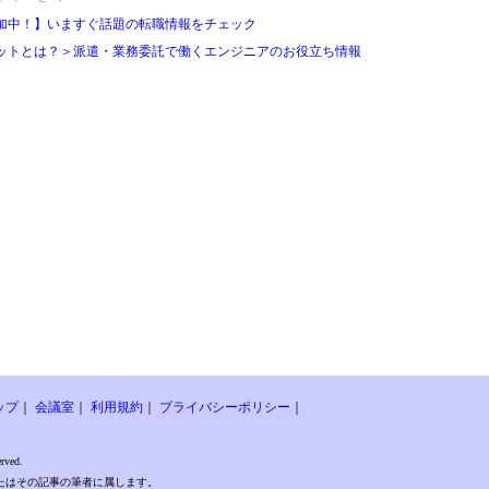
加中！】いますぐ話題の転職情報をチェック
ットとは？＞派遣・業務委託で働くエンジニアのお役立ち情報
ップ
｜
会議室
｜
利用規約
｜
プライバシーポリシー
｜
rved.
たはその記事の筆者に属します。