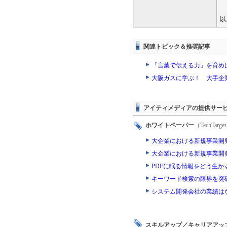
以
関連トピック＆推奨記事
「言葉で伝える力」を育めば
大阪ガスに学ぶ！ 大手企
アイティメディアの提供サー
ホワイトペーパー
（TechTa
大企業における新規事業開
大企業における新規事業開
PDFに眠る情報をどう生か
キーワード検索の限界を突
システム開発会社の業績は
スキルアップ／キャリアアッ