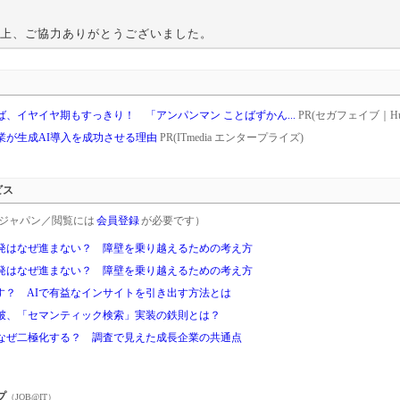
上、ご協力ありがとうございました。
、イヤイヤ期もすっきり！ 「アンパンマン ことばずかん...
PR(セガフェイブ｜Hu
業が生成AI導入を成功させる理由
PR(ITmedia エンタープライズ)
ビス
rgetジャパン／閲覧には
会員登録
が必要です）
発はなぜ進まない？ 障壁を乗り越えるための考え方
発はなぜ進まない？ 障壁を乗り越えるための考え方
す？ AIで有益なインサイトを引き出す方法とは
破、「セマンティック検索」実装の鉄則とは？
なぜ二極化する？ 調査で見えた成長企業の共通点
プ
（JOB@IT）