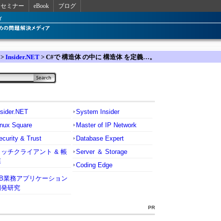
セミナー
eBook
ブログ
>
Insider.NET
> C#で 構造体 の中に 構造体 を定義…。
nsider.NET
System Insider
inux Square
Master of IP Network
ecurity & Trust
Database Expert
リッチクライアント & 帳
Server ＆ Storage
票
Coding Edge
VB業務アプリケーション
開発研究
PR