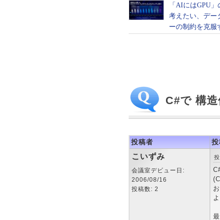
C#で 構
投稿者
投
こいずみ
投
C
会議室デビュー日:
(
2006/08/16
お
投稿数: 2
よ
最