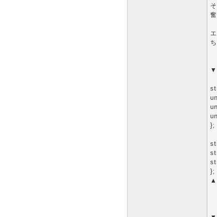
そ
奮
エ
ち
▼
st
un
u
u
};
st
s
st
};
▲