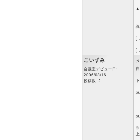
▲
説
[
[
こいずみ
投
自
会議室デビュー日:
2006/08/16
下
投稿数: 2
pu
p
※
上