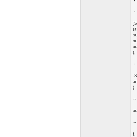
▼
・
[S
st
pu
pu
pu
};
・
[S
un
{
～
pu
～
};