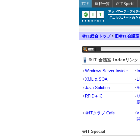
TOP
連載一覧
＠IT Special
＠IT総合トップ
>
旧＠IT会議室
＠IT 会議室 Indexリンク
Windows Server Insider
I
XML & SOA
L
Java Solution
S
RFID＋IC
＠ITクラブ Cafe
＠IT Special