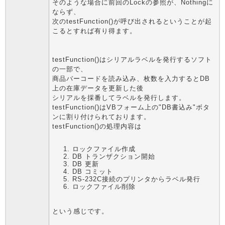
そのような場合に前回のLockの参照が、Nothingに
ならず、
次のtestFunction()が呼び出されるということが起
こるとすれば有り得ます。
testFunction()はシリアルラベルを発行するソフト
の一部で、
商品バーコードを読み込み、枚数を入力するとDB
上の在庫データを更新した後
シリアルを採番してラベルを発行します。
testFunction()はVBフォーム上の"DB書込み"ボタ
ンに割り付けられております。
testFunction()の処理内容は
ロックファイル作成
DB トランザクション開始
DB 更新
DB コミット
RS-232C接続のプリンタからラベル発行
ロックファイル削除
という感じです。