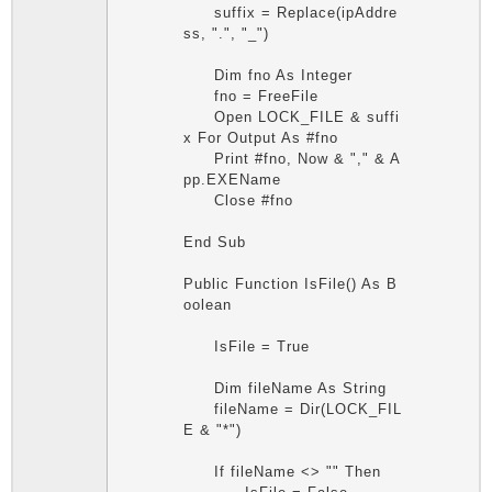
suffix = Replace(ipAddre
ss, ".", "_")
Dim fno As Integer
fno = FreeFile
Open LOCK_FILE & suffi
x For Output As #fno
Print #fno, Now & "," & A
pp.EXEName
Close #fno
End Sub
Public Function IsFile() As B
oolean
IsFile = True
Dim fileName As String
fileName = Dir(LOCK_FIL
E & "*")
If fileName <> "" Then