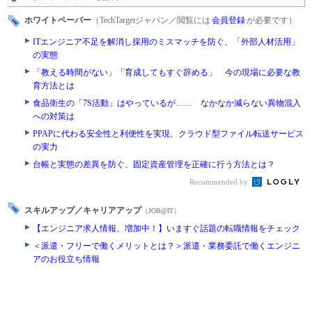
ホワイトペーパー
（TechTargetジャパン／閲覧には
会員登録
が必要です）
ITエンジニア不足を解消し採用のミスマッチを防ぐ、「外部人材活用」
の実態
「教える時間がない」「育成してもすぐ辞める」 今の現場に必要な教
育方法とは
食品衛生の「7S活動」はやっているが…… なかなか減らない異物混入
への対策は
PPAPに代わる安全性と利便性を実現、クラウド型ファイル転送サービス
の実力
台帳と実態の差異を防ぐ、固定資産管理を正確に行う方法とは？
Recommended by
スキルアップ／キャリアアップ
（JOB@IT）
【エンジニア求人情報、増加中！】いますぐ話題の転職情報をチェック
＜派遣・フリーで働くメリットとは？＞派遣・業務委託で働くエンジニ
アのお役立ち情報