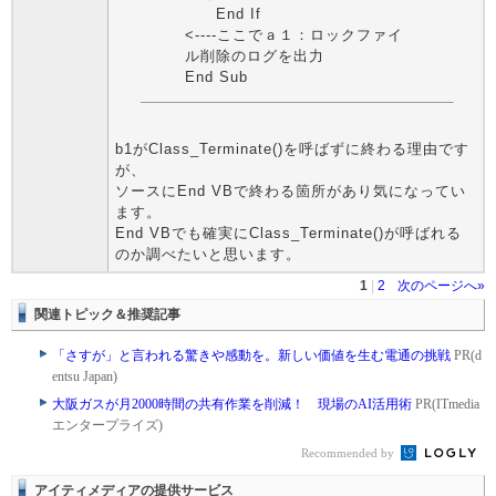
End If
<----ここでａ１：ロックファイ
ル削除のログを出力
End Sub
b1がClass_Terminate()を呼ばずに終わる理由です
が、
ソースにEnd VBで終わる箇所があり気になってい
ます。
End VBでも確実にClass_Terminate()が呼ばれる
のか調べたいと思います。
1
|
2
次のページへ»
関連トピック＆推奨記事
「さすが」と言われる驚きや感動を。新しい価値を生む電通の挑戦
PR(d
entsu Japan)
大阪ガスが月2000時間の共有作業を削減！ 現場のAI活用術
PR(ITmedia
エンタープライズ)
Recommended by
アイティメディアの提供サービス