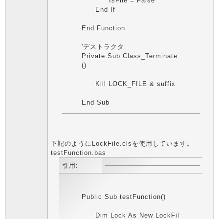
IsFile = False
End If
End Function
'デストラクタ
Private Sub Class_Terminate
()
Kill LOCK_FILE & suffix
End Sub
下記のようにLockFile.clsを使用しています。
testFunction.bas
引用:
Public Sub testFunction()
Dim Lock As New LockFil