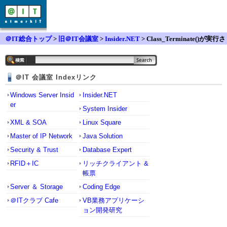
＠IT総合トップ
>
旧＠IT会議室
>
Insider.NET
> Class_Terminate()が実行さ
れるタイミングでプロパティは存在しますか？
＠IT 会議室 Indexリンク
Windows Server Insid
Insider.NET
er
System Insider
XML & SOA
Linux Square
Master of IP Network
Java Solution
Security & Trust
Database Expert
RFID＋IC
リッチクライアント &
帳票
Server ＆ Storage
Coding Edge
＠ITクラブ Cafe
VB業務アプリケーシ
ョン開発研究