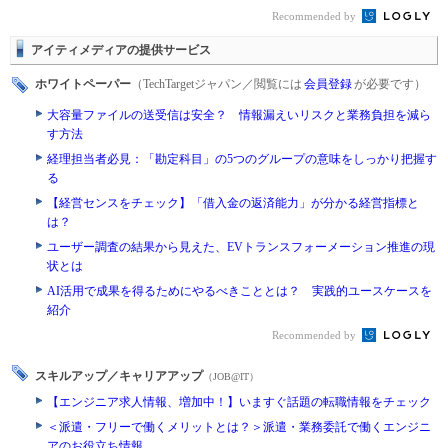
Recommended by
アイティメディアの提供サービス
ホワイトペーパー
（TechTargetジャパン／閲覧には
会員登録
が必要です）
大容量ファイルの送受信は安全？ 情報漏えいリスクと業務負担を減ら
す方法
経理担当者必見：「勘定科目」の5つのグループの意味をしっかり把握す
る
【経営センスをチェック】「借入金の返済能力」が分かる経営指標と
は？
ユーザー調査の結果から見えた、EVトランスフォーメーション推進の現
状とは
AI活用で成果を得るためにやるべきこととは？ 実践的ユースケースを
紹介
Recommended by
スキルアップ／キャリアアップ
（JOB@IT）
【エンジニア求人情報、増加中！】いますぐ話題の転職情報をチェック
＜派遣・フリーで働くメリットとは？＞派遣・業務委託で働くエンジニ
アのお役立ち情報