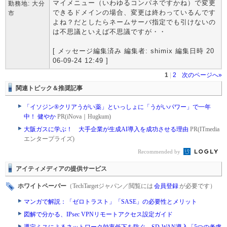
マイメニュー（いわゆるコンパネですかね）で変更
勤務地: 大分
できるドメインの場合、変更は終わっているんです
市
よね？だとしたらネームサーバ指定でも引けないの
は不思議といえば不思議ですが・・
[ メッセージ編集済み 編集者: shimix 編集日時 20
06-09-24 12:49 ]
1
|
2
次のページへ»
関連トピック＆推奨記事
「イソジン®クリアうがい薬」といっしょに「うがいパワー」で一年
中！ 健やか
PR(iNova｜Hugkum)
大阪ガスに学ぶ！ 大手企業が生成AI導入を成功させる理由
PR(ITmedia
エンタープライズ)
Recommended by
アイティメディアの提供サービス
ホワイトペーパー
（TechTargetジャパン／閲覧には
会員登録
が必要です）
マンガで解説：「ゼロトラスト」「SASE」の必要性とメリット
図解で分かる、IPsec VPNリモートアクセス設定ガイド