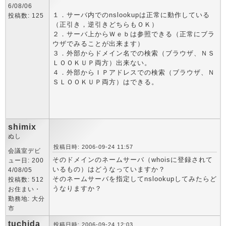
6/08/06
１．サーバ内でのnslookupは正常に動作している
投稿数: 125
（正引き，逆引きどちらもＯＫ）
２．サーバ上からＷｅｂは参照できる（正常にブラ
ウザでみることが出来ます）
３．外部からドメイン名での検索（ブラウザ、ＮＳ
ＬＯＯＫＵＰ両方）出来ない。
４．外部からＩＰアドレスでの検索（ブラウザ、Ｎ
ＳＬＯＯＫＵＰ両方）はできる。
shimix
ぬし
投稿日時: 2006-09-24 11:57
会議室デビ
そのドメインのネームサーバ（whoisに登録されて
ュー日: 200
いるもの）はどうなっていますか？
4/08/05
そのネームサーバを指定してnslookupしてみたらど
投稿数: 512
うなりますか？
お住まい・
勤務地: 大分
市
tuchida
投稿日時: 2006-09-24 12:03