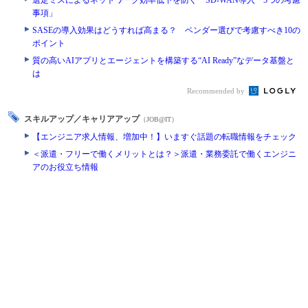
選定ミスによるネットワーク効率低下を防ぐ SD-WAN導入「5つの考慮
事項」
SASEの導入効果はどうすれば高まる？ ベンダー選びで考慮すべき10の
ポイント
質の高いAIアプリとエージェントを構築する“AI Ready”なデータ基盤と
は
Recommended by
スキルアップ／キャリアアップ
（JOB@IT）
【エンジニア求人情報、増加中！】いますぐ話題の転職情報をチェック
＜派遣・フリーで働くメリットとは？＞派遣・業務委託で働くエンジニ
アのお役立ち情報