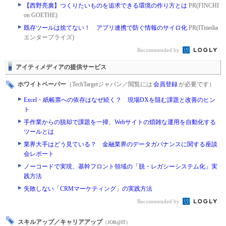
【西野亮廣】つくりたいものを追求できる環境の作り方とは
PR(FINCHI
on GOETHE)
既存ツールは捨てない！ アプリ連携で防ぐ情報のサイロ化
PR(ITmedia
エンタープライズ)
Recommended by
アイティメディアの提供サービス
ホワイトペーパー
（TechTargetジャパン／閲覧には
会員登録
が必要です）
Excel・紙帳票への依存はなぜ続く？ 現場DXを阻む課題と改善のヒン
ト
手作業からの脱却で課題を一掃、Webサイトの煩雑な運用を自動化する
ツールとは
業界大手はどう見ている？ 金融業界のデータガバナンスに関する座談
会レポート
ノーコードで実現、基幹フロント領域の「脱・レガシーシステム化」実
践方法
失敗しない「CRMマーケティング」の実践方法
Recommended by
スキルアップ／キャリアアップ
（JOB@IT）