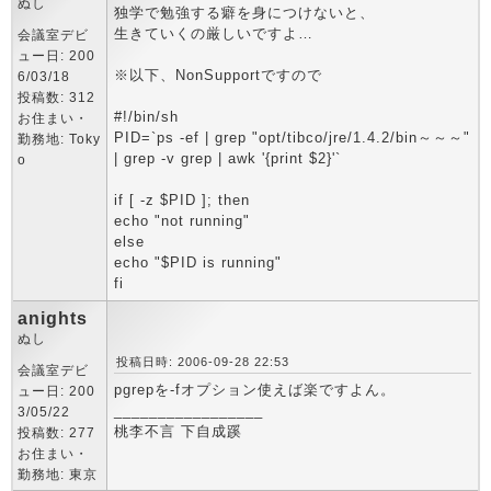
ぬし
独学で勉強する癖を身につけないと、
生きていくの厳しいですよ…
会議室デビ
ュー日: 200
※以下、NonSupportですので
6/03/18
投稿数: 312
#!/bin/sh
お住まい・
PID=`ps -ef | grep "opt/tibco/jre/1.4.2/bin～～～"
勤務地: Toky
| grep -v grep | awk '{print $2}'`
o
if [ -z $PID ]; then
echo "not running"
else
echo "$PID is running"
fi
anights
ぬし
投稿日時: 2006-09-28 22:53
会議室デビ
pgrepを-fオプション使えば楽ですよん。
ュー日: 200
_________________
3/05/22
桃李不言 下自成蹊
投稿数: 277
お住まい・
勤務地: 東京