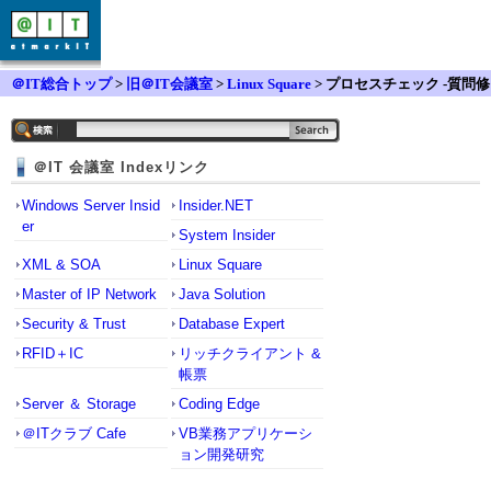
＠IT総合トップ
>
旧＠IT会議室
>
Linux Square
> プロセスチェック -質問修
正しました-
＠IT 会議室 Indexリンク
Windows Server Insid
Insider.NET
er
System Insider
XML & SOA
Linux Square
Master of IP Network
Java Solution
Security & Trust
Database Expert
RFID＋IC
リッチクライアント &
帳票
Server ＆ Storage
Coding Edge
＠ITクラブ Cafe
VB業務アプリケーシ
ョン開発研究