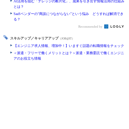
AI活用を阻む「ナレッジの断片化」、成果を引き出す情報活用の仕組み
とは？
SaaSベンダーの“商談につながらない”という悩み どうすれば解消でき
る？
Recommended by
スキルアップ／キャリアアップ
（JOB@IT）
【エンジニア求人情報、増加中！】いますぐ話題の転職情報をチェック
＜派遣・フリーで働くメリットとは？＞派遣・業務委託で働くエンジニ
アのお役立ち情報