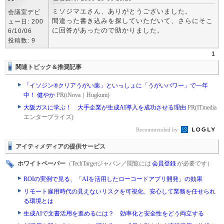
ミソジマエさん、ありがとうございました。
会議室デビ
間違った書き込みを探していただいて、さらにそこ
ュー日: 200
に回答があったので助かりました。
6/10/06
投稿数: 9
1
関連トピック＆推奨記事
「イソジン®クリアうがい薬」といっしょに「うがいパワー」で一年
中！ 健やか
PR(iNova｜Hugkum)
大阪ガスに学ぶ！ 大手企業が生成AI導入を成功させる理由
PR(ITmedia
エンタープライズ)
Recommended by
アイティメディアの提供サービス
ホワイトペーパー
（TechTargetジャパン／閲覧には
会員登録
が必要です）
ROIの実例で見る、「AIを活用したローコードアプリ開発」の効果
リモート雇用時代の見えないリスクを可視化、安心して業務を任せられ
る環境とは
生成AIで文書活用を進めるには？ 効率化と安全性をどう両立する