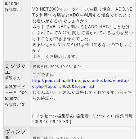
6/10/06
VB.NET2005でデータベースを扱う場合、ADO.NE
投稿数: 9
Tを利用する場合とADOを利用する場合でどのよう
な違いがあるのでしょうか？
ネットでVB.NETを調べてもADO.NETのことだけ
にふれていてADOに関して書かれているものを見つ
けることができませんでした。
あるいはVB.NETでADOは利用できないのでしょう
か？
よろしくお願いします。
ミソジマ
投稿日時: 2006-10-06 15:24
エ
ここですね。
常連さん
http://jibun.atmarkit.co.jp/scenter/bbs/viewtopi
c.php?topic=34026&forum=23
会議室デビ
じゃんぬねっとさんが回答してくれてますからそち
ュー日: 200
らの確認を。
5/09/25
投稿数: 43
[ メッセージ編集済み 編集者: ミソジマエ 編集日時
2006-10-06 15:30 ]
ヴィンソ
ル
投稿日時: 2006-10-06 15:29