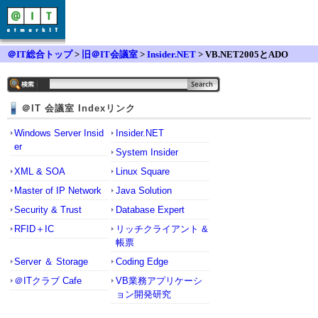
＠IT総合トップ
>
旧＠IT会議室
>
Insider.NET
> VB.NET2005とADO
＠IT 会議室 Indexリンク
Windows Server Insid
Insider.NET
er
System Insider
XML & SOA
Linux Square
Master of IP Network
Java Solution
Security & Trust
Database Expert
RFID＋IC
リッチクライアント &
帳票
Server ＆ Storage
Coding Edge
＠ITクラブ Cafe
VB業務アプリケーシ
ョン開発研究