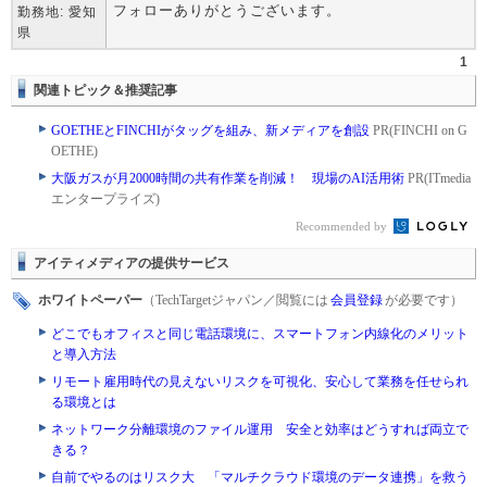
フォローありがとうございます。
勤務地: 愛知
県
1
関連トピック＆推奨記事
GOETHEとFINCHIがタッグを組み、新メディアを創設
PR(FINCHI on G
OETHE)
大阪ガスが月2000時間の共有作業を削減！ 現場のAI活用術
PR(ITmedia
エンタープライズ)
Recommended by
アイティメディアの提供サービス
ホワイトペーパー
（TechTargetジャパン／閲覧には
会員登録
が必要です）
どこでもオフィスと同じ電話環境に、スマートフォン内線化のメリット
と導入方法
リモート雇用時代の見えないリスクを可視化、安心して業務を任せられ
る環境とは
ネットワーク分離環境のファイル運用 安全と効率はどうすれば両立で
きる？
自前でやるのはリスク大 「マルチクラウド環境のデータ連携」を救う