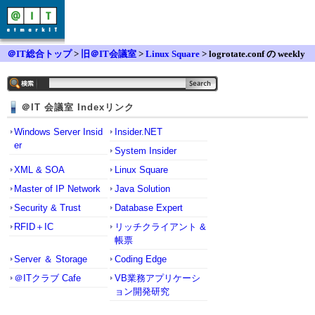
＠IT総合トップ
>
旧＠IT会議室
>
Linux Square
> logrotate.conf の weekly
は何曜日にローテション？
＠IT 会議室 Indexリンク
Windows Server Insid
Insider.NET
er
System Insider
XML & SOA
Linux Square
Master of IP Network
Java Solution
Security & Trust
Database Expert
RFID＋IC
リッチクライアント &
帳票
Server ＆ Storage
Coding Edge
＠ITクラブ Cafe
VB業務アプリケーシ
ョン開発研究