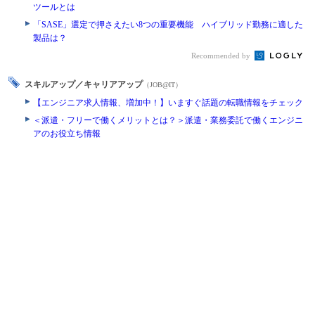
ツールとは
「SASE」選定で押さえたい8つの重要機能 ハイブリッド勤務に適した
製品は？
Recommended by
スキルアップ／キャリアアップ
（JOB@IT）
【エンジニア求人情報、増加中！】いますぐ話題の転職情報をチェック
＜派遣・フリーで働くメリットとは？＞派遣・業務委託で働くエンジニ
アのお役立ち情報