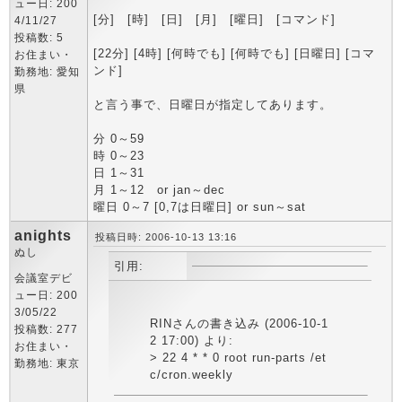
ュー日: 200
[分] [時] [日] [月] [曜日] [コマンド]
4/11/27
投稿数: 5
[22分] [4時] [何時でも] [何時でも] [日曜日] [コマ
お住まい・
ンド]
勤務地: 愛知
県
と言う事で、日曜日が指定してあります。
分 0～59
時 0～23
日 1～31
月 1～12 or jan～dec
曜日 0～7 [0,7は日曜日] or sun～sat
anights
投稿日時: 2006-10-13 13:16
ぬし
引用:
会議室デビ
ュー日: 200
3/05/22
RINさんの書き込み (2006-10-1
投稿数: 277
2 17:00) より:
お住まい・
> 22 4 * * 0 root run-parts /et
勤務地: 東京
c/cron.weekly