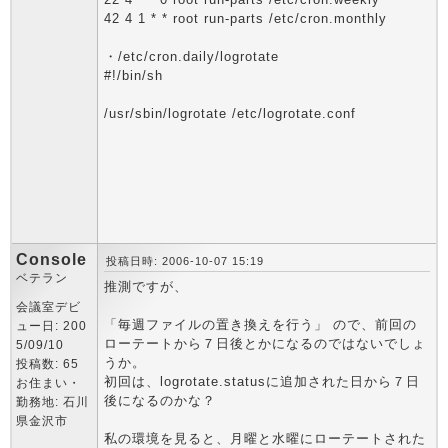
42 4 1 * * root run-parts /etc/cron.monthly
・/etc/cron.daily/logrotate
#!/bin/sh
/usr/sbin/logrotate /etc/logrotate.conf
Console
投稿日時: 2006-10-07 15:19
ベテラン
推測ですが、
会議室デビ
「毎週ファイルの置き換えを行う」 ので、前回の
ュー日: 200
ローテートから７日後とかになるのではないでしょ
5/09/10
うか。
投稿数: 65
初回は、logrotate.statusに追加された日から７日
お住まい・
後になるのかな？
勤務地: 石川
県金沢市
私の環境を見ると、月曜と水曜にローテートされた