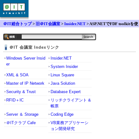
＠IT総合トップ
>
旧＠IT会議室
>
Insider.NET
> ASP.NETでFDF toolkitを使
用する方法に関して
＠IT 会議室 Indexリンク
Windows Server Insid
Insider.NET
er
System Insider
XML & SOA
Linux Square
Master of IP Network
Java Solution
Security & Trust
Database Expert
RFID＋IC
リッチクライアント &
帳票
Server ＆ Storage
Coding Edge
＠ITクラブ Cafe
VB業務アプリケーシ
ョン開発研究