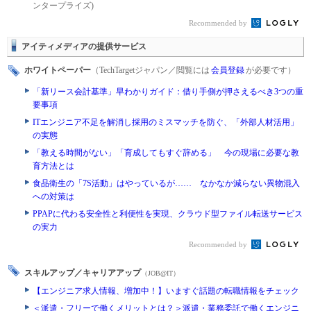
ンタープライズ)
Recommended by
アイティメディアの提供サービス
ホワイトペーパー
（TechTargetジャパン／閲覧には
会員登録
が必要です）
「新リース会計基準」早わかりガイド：借り手側が押さえるべき3つの重
要事項
ITエンジニア不足を解消し採用のミスマッチを防ぐ、「外部人材活用」
の実態
「教える時間がない」「育成してもすぐ辞める」 今の現場に必要な教
育方法とは
食品衛生の「7S活動」はやっているが…… なかなか減らない異物混入
への対策は
PPAPに代わる安全性と利便性を実現、クラウド型ファイル転送サービス
の実力
Recommended by
スキルアップ／キャリアアップ
（JOB@IT）
【エンジニア求人情報、増加中！】いますぐ話題の転職情報をチェック
＜派遣・フリーで働くメリットとは？＞派遣・業務委託で働くエンジニ