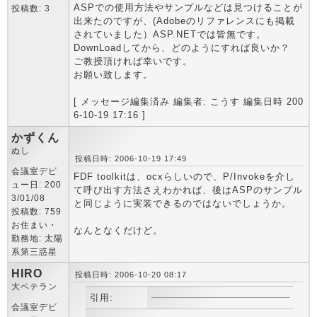
ASPでの使用方法やサンプルなどは見つけることが
投稿数: 3
出来たのですが、(Adobeのリファレンスにも掲載
されていました）ASP.NETでは皆無です。
DownLoadしてから、どのようにすれば良いか？
ご教授頂ければ幸いです。
お願い致します。
[ メッセージ編集済み 編集者: こうす 編集日時 200
6-10-19 17:16 ]
かずくん
ぬし
投稿日時: 2006-10-19 17:49
会議室デビ
FDF toolkitは、ocxらしいので、P/Invokeを介し
ュー日: 200
て呼び出す方法さえわかれば、後はASPのサンプル
3/01/08
と同じように実装できるのではないでしょうか。
投稿数: 759
お住まい・
なんとなくだけど。
勤務地: 太陽
系第三惑星
HIRO
投稿日時: 2006-10-20 08:17
大ベテラン
引用:
会議室デビ