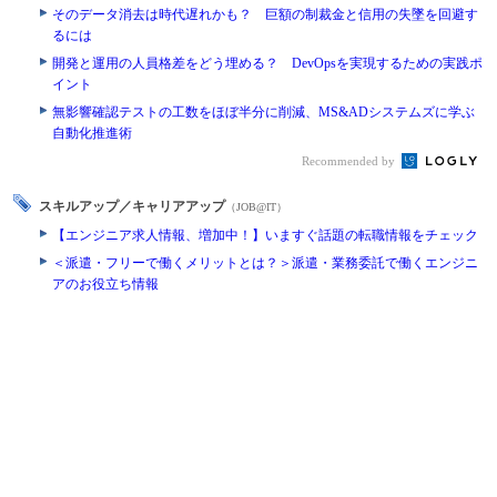
そのデータ消去は時代遅れかも？ 巨額の制裁金と信用の失墜を回避す
るには
開発と運用の人員格差をどう埋める？ DevOpsを実現するための実践ポ
イント
無影響確認テストの工数をほぼ半分に削減、MS&ADシステムズに学ぶ
自動化推進術
Recommended by
スキルアップ／キャリアアップ
（JOB@IT）
【エンジニア求人情報、増加中！】いますぐ話題の転職情報をチェック
＜派遣・フリーで働くメリットとは？＞派遣・業務委託で働くエンジニ
アのお役立ち情報