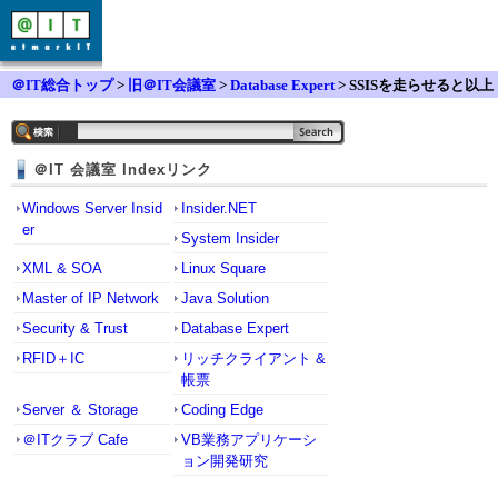
＠IT総合トップ
>
旧＠IT会議室
>
Database Expert
> SSISを走らせると以上
にtempdbが以上に膨れ上がる問題について
＠IT 会議室 Indexリンク
Windows Server Insid
Insider.NET
er
System Insider
XML & SOA
Linux Square
Master of IP Network
Java Solution
Security & Trust
Database Expert
RFID＋IC
リッチクライアント &
帳票
Server ＆ Storage
Coding Edge
＠ITクラブ Cafe
VB業務アプリケーシ
ョン開発研究