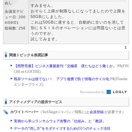
ぬし
すみません。
おそらく上限が制限なしになってましたので上限を
会議室デビ
50GBにしました。
ュー日: 200
これは50GBに達すると、自動的に古いのを消して
4/09/01
別にＳＳＩＳのオペレーションには問題ないとは思
投稿数: 256
うのですが、
試してみます。
1
関連トピック＆推奨記事
【西野亮廣】ビジネス書最新刊『北極星 僕たちはどう働くか』
PR(FIN
CHI on GOETHE)
既存ツールは捨てない！ アプリ連携で防ぐ情報のサイロ化
PR(ITmedia
エンタープライズ)
Recommended by
アイティメディアの提供サービス
ホワイトペーパー
（TechTargetジャパン／閲覧には
会員登録
が必要です）
実例から学ぶランサムウェア攻撃の「仕組み」と「教訓」
データの“消し方”をモダナイズするための5つのチェック項目