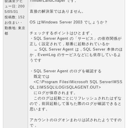
TimberLandChapel です。
会議室デビ
ュー日: 200
直接の解決策ではありません。
5/05/31
投稿数: 152
OS はWindows Server 2003 でしょうか？
お住まい・
勤務地: 東京
チェックするポイントはひとまず，
都
・SQL Server Agent の「サービス」の依存関係が
正しく設定されて，順番に起動されているか
→ SQL Server Agent は，SQL Server 本体のほ
か，EventLog のサービスなどにも依存しているよ
うです
・SQL Server Agent のログを確認する
既定では
<C:\Program Files\Microsoft SQL Server\MSS
QL.1\MSSQL\LOG\SQLAGENT.OUT>
にログが保存されます。
このログは起動ごとにリフレッシュされたはずな
ので，前回起動して落ちた際のログが確認できると
思います。
アカウントのログオンまわりは試されたようですの
で，