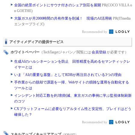
全国の絶景ポイントにサウナ付きのシェア別荘を展開
PR(COCO VILLA o
n GOETHE)
大阪ガスが月2000時間の共有作業を削減！ 現場のAI活用術
PR(ITmedia
エンタープライズ)
Recommended by
アイティメディアの提供サービス
ホワイトペーパー
（TechTargetジャパン／閲覧には
会員登録
が必要です）
生成AIのハルシネーションを防止 回答精度を高めるセマンティックレ
イヤーとは
いま「AIの重要な基盤」としてRDBが再注目されている3つの理由
手作業からの脱却で課題を一掃、Webサイトの煩雑な運用を自動化する
ツールとは
インシデント対応工数を約3割削減、東京ガスの事例に学ぶ監視体制刷新
のコツ
CXプラットフォームに必要なリアルタイム性と安定性、プレイドはどう
確保した？
Recommended by
スキルアップ／キャリアアップ
（JOB@IT）