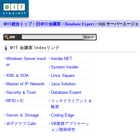
＠IT総合トップ
>
旧＠IT会議室
>
Database Expert
> SQLサーバーエージェ
ントが起動しません。
＠IT 会議室 Indexリンク
Windows Server Insid
Insider.NET
er
System Insider
XML & SOA
Linux Square
Master of IP Network
Java Solution
Security & Trust
Database Expert
RFID＋IC
リッチクライアント &
帳票
Server ＆ Storage
Coding Edge
＠ITクラブ Cafe
VB業務アプリケーシ
ョン開発研究