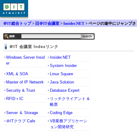
＠IT総合トップ
>
旧＠IT会議室
>
Insider.NET
> ページの途中にジャンプさ
せたいのですが
＠IT 会議室 Indexリンク
Windows Server Insid
Insider.NET
er
System Insider
XML & SOA
Linux Square
Master of IP Network
Java Solution
Security & Trust
Database Expert
RFID＋IC
リッチクライアント &
帳票
Server ＆ Storage
Coding Edge
＠ITクラブ Cafe
VB業務アプリケーシ
ョン開発研究