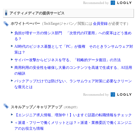
Recommended by
アイティメディアの提供サービス
ホワイトペーパー
（TechTargetジャパン／閲覧には
会員登録
が必要です）
負担が増す一方の情シス部門 「次世代のIT運用」への変革はどう進め
る？
AI時代のビジネス基盤として「PC」が復権 そのときランサムウェア対
策は？
サイバー攻撃からビジネスを守る、「戦略的データ復旧」の方法
商用利用の安全性を確保し大量のコンテンツを高速で生成する、AI活用
の秘訣
バックアップだけでは防げない、ランサムウェア対策に必要なクリーン
な復元とは
Recommended by
スキルアップ／キャリアアップ
（JOB@IT）
【エンジニア求人情報、増加中！】いますぐ話題の転職情報をチェック
＜派遣・フリーで働くメリットとは？＞派遣・業務委託で働くエンジニ
アのお役立ち情報