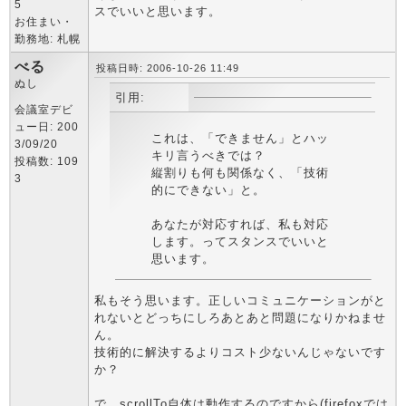
5
スでいいと思います。
お住まい・
勤務地: 札幌
べる
投稿日時: 2006-10-26 11:49
ぬし
引用:
会議室デビ
ュー日: 200
これは、「できません」とハッ
3/09/20
キリ言うべきでは？
投稿数: 109
縦割りも何も関係なく、「技術
3
的にできない」と。
あなたが対応すれば、私も対応
します。ってスタンスでいいと
思います。
私もそう思います。正しいコミュニケーションがと
れないとどっちにしろあとあと問題になりかねませ
ん。
技術的に解決するよりコスト少ないんじゃないです
か？
で、scrollTo自体は動作するのですから(firefoxでは