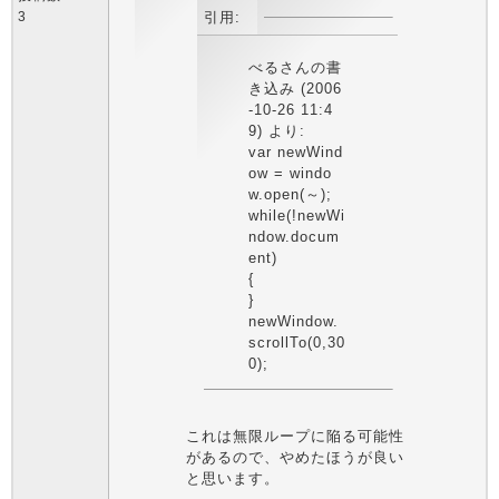
3
引用:
べるさんの書
き込み (2006
-10-26 11:4
9) より:
var newWind
ow = windo
w.open(～);
while(!newWi
ndow.docum
ent)
{
}
newWindow.
scrollTo(0,30
0);
これは無限ループに陥る可能性
があるので、やめたほうが良い
と思います。