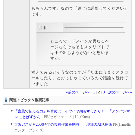
もちろんです。なので「適当に調整してください」
です。
引用:
ところで、ドメインが異なるペ
ージならそもそもスクリプトで
は手の出しようがないと思いま
すが。
考えてみるとそうなのですが「たまにうまくスクロ
ールしたり」とおっしゃっているので議論を続けて
いました。
«前のページへ
1
|
2
|
3
次のページへ»
関連トピック＆推奨記事
「言葉で伝える力」を育めば、イヤイヤ期もすっきり！ 「アンパンマ
ン ことばずかん...
PR(セガフェイブ｜HugKum)
大阪ガスが月2000時間の共有作業を削減！ 現場のAI活用術
PR(ITmedia
エンタープライズ)