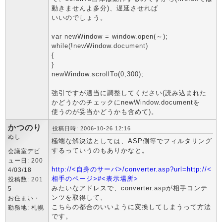
動きませんよ多分)、遅延させれば
いいのでしょう。
var newWindow = window.open(～);
while(!newWindow.document)
{
}
newWindow.scrollTo(0,300);
強引ですが適当に調整してください(読み込まれた
かどうかのチェックにnewWindow.documentを
使うのが妥当かどうかも含めて)。
かつのり
投稿日時: 2006-10-26 12:16
ぬし
極端な解決法としては、ASP側等でフィルタリング
するっていうのもありかなと。
会議室デビ
ュー日: 200
http://<自身のサーバ>/converter.asp?url=http://<
4/03/18
相手のページ>#<表示場所>
投稿数: 201
みたいなアドレスで、converter.aspが相手コンテ
5
ンツを取得して、
お住まい・
こちらの都合のいいように変換してしまうって方法
勤務地: 札幌
です。