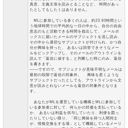
真意、主義主張を読みとることなど、 時間があっ
たとしてもしたくはありません。
MLに参加している多くの人は、約23.93時間とい
う地球時間での平均的な一日の中から、自分の自由
意志のもと活動できる時間を捻出して、 メールボ
ックスに届いたメールのサブジェクトを流し読み、
その中から適切なサブジェクトが付けられ、かつ自
分が興味を持った、 あるいは回答できそうなメー
ルをピックアップし、そのメールのアウトラインを
読んで「返信に値する」と判断した時にのみ、返信
を書きます。
───ですので、サブジェクトが意味不明なメールは
最初の段階で返信の対象外。 興味を惹くような
サブジェクトだったとしても、アウトラインから文
意が読みとれないメールも返信の対象外となりま
す。
あなたがMLを運営している機構とMLに参加して
いる参加者に対して、何らかの対価を支払っている
か、 あるいは利益を供与していたり、利便を図っ
たりしていない限り、「同じ興味を持つ人間同士
が、情報交換をする場」として機能しているメーリ