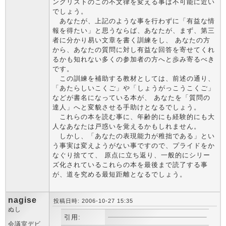
ングリストのこの不文律を変える事は不可能に近い
でしょう。
あなたが、上記のような事を行わずに「有益な情
報を得たい」と思うならば、あなたが、まず、第三
者に分かり易い文章を書く訓練をし、 あなたの方
から、あなたの質問に対し有益な回答を寄せてくれ
るかも知れない多くの参加者の方へと歩み寄るべき
です。
この訓練を補助する教材としては、前述の通り、
「あたらしいこくご」や「しょうがっこうこくご」
などが書名になっている本が、 あなたを「質問の
達人」へと変貌させる手助けとなるでしょう。
これらの本を読む事に、年齢的にも経験的にも大
人なあなたは戸惑いを覚えるかもしれません。
しかし、「あなたの表現能力が稚拙である」とい
う事実は変えようがない事ですので、プライドをか
なぐり捨てて、 原点に立ち返り、一般的にシリー
ズ化されているこれらの本を最後まで読了する事
が、道を究める最短距離となるでしょう。
nagise
投稿日時: 2006-10-27 15:35
ぬし
引用:
会議室デビ