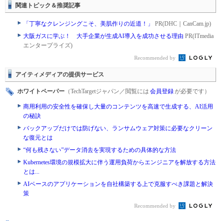
関連トピック＆推奨記事
「丁寧なクレンジングこそ、美肌作りの近道！」
PR(DHC｜CanCam.jp)
大阪ガスに学ぶ！ 大手企業が生成AI導入を成功させる理由
PR(ITmedia
エンタープライズ)
Recommended by
アイティメディアの提供サービス
ホワイトペーパー
（TechTargetジャパン／閲覧には
会員登録
が必要です）
商用利用の安全性を確保し大量のコンテンツを高速で生成する、AI活用
の秘訣
バックアップだけでは防げない、ランサムウェア対策に必要なクリーン
な復元とは
“何も残さない”データ消去を実現するための具体的な方法
Kubernetes環境の規模拡大に伴う運用負荷からエンジニアを解放する方法
とは...
AIベースのアプリケーションを自社構築する上で克服すべき課題と解決
策
Recommended by