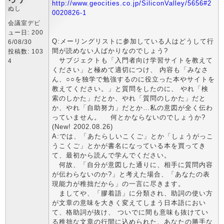
http://www.geocities.co.jp/SiliconValley/5656#2
ぬし
0020826-1
会議室デビ
ュー日: 200
Q:メーリングリストに参加している人はどうして行
6/08/30
間が読めない人ばかりなのでしょう?
投稿数: 103
サブジェクトも「入門者向け学習サイトを教えて
4
ください」と極めて適切につけ、 内容も「みなさ
ん、○○を独学で勉強するのに役立った本やサイトを
教えてください。」と質問をしたのに、 やれ「検
索のしかた」だとか、やれ「質問のしかた」だと
か、やれ「自助努力」だとか…私の意図が全く伝わ
っていません。 何とかならないのでしょうか?
(New! 2002.08.26)
A:では、「あたらしいこくご」とか「しょうがっこ
うこくご」とかが書名になっている本を買ってき
て、最初から読んで学んでください。
何故、「自分が意図した通りに、相手に質問内容
が伝わらないのか?」と考えた場合、「あなたの表
現能力が稚拙だから」の一言に尽きます。
ましてや、「膠着語」に分類され、助詞の使い方
が文章の意味を大きく変えてしまう日本語におい
て、格助詞が抜け、 ついでに間も意味も抜けてい
る稚拙な文章の行間に込められた、あなたの勝手な