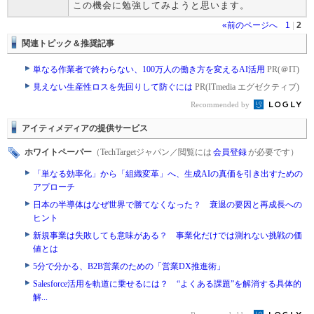
この機会に勉強してみようと思います。
«前のページへ
1
|
2
関連トピック＆推奨記事
単なる作業者で終わらない、100万人の働き方を変えるAI活用
PR(＠IT)
見えない生産性ロスを先回りして防ぐには
PR(ITmedia エグゼクティブ)
Recommended by
アイティメディアの提供サービス
ホワイトペーパー
（TechTargetジャパン／閲覧には
会員登録
が必要です）
「単なる効率化」から「組織変革」へ、生成AIの真価を引き出すための
アプローチ
日本の半導体はなぜ世界で勝てなくなった？ 衰退の要因と再成長への
ヒント
新規事業は失敗しても意味がある？ 事業化だけでは測れない挑戦の価
値とは
5分で分かる、B2B営業のための「営業DX推進術」
Salesforce活用を軌道に乗せるには？ “よくある課題”を解消する具体的
解...