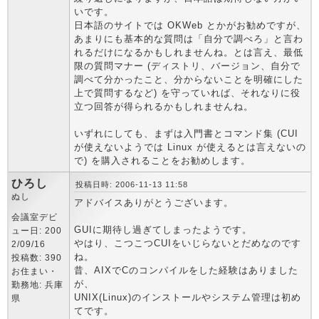
いです。
日本語のサイトでは OKWeb とかがお勧めですが、
あまりにも基本的な質問は「自分で調べろ」と言わ
れるだけになるかもしれませんね。とは言え、最低
限の質問マナー (ディストリ、バージョン、自分で
調べて分かったこと、分からないことを明確にした
上で質問するなど) を守っていれば、それなりに役
立つ回答が得られるかもしれませんね。
いずれにしても、まずは入門書とコマンド集 (CUI
が使えないようでは Linux が使えるとは言えないの
で) を購入されることをお勧めします。
ひろし
投稿日時: 2006-11-13 11:58
ぬし
アドバイスありがとうございます。
会議室デビ
GUIに期待し過ぎてしまったようです。
ュー日: 200
やはり、こつこつCUIをいじらないとだめなのです
2/09/16
ね。
投稿数: 390
昔、AIXでCのコンパイルをした経験はありました
お住まい・
が、
勤務地: 兵庫
UNIX(Linux)のインストールやシステム管理は初め
県
てです。