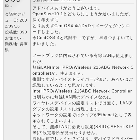
投稿日時: 2006-11-12 22:02
ぬし
アドバイスありがとうございます。
OpenSuse10.1とどちらにしようか迷いましたが、
会議室デビ
深く考えずに
ュー日: 200
とりあえずCentOS4.4のDVDイメージをダウンロ
2/09/16
ードしました。
投稿数: 390
今CentOS4.4と格闘中…ですが、早速つまずいてし
お住まい・
まいました。
勤務地: 兵庫
県
ノートブックに内蔵されている有線LANは使えまし
たが、
無線LAN(Intel PRO/Wireless 215ABG Network C
ontroller)が、使えません。
推測ですがデバイスドライバーが無い、あるいはご
認識しているような気がします。
Intel PRO/Wireless 215ABG Network Controller
は明らかに無線LAN用のデバイスなのに
ワイヤレスデバイスの設定リストでは無く、LANア
ダプタの設定リストに出現します。
ネットワークの設定ではタイプがEthenetとして表
示されてしまいます。
そして、無線LANに必要な設定(SSIDやAES+TKIP
等)の設定場所が見当たりません。
原因は何でしょうか？やはり、デバイスドライバー