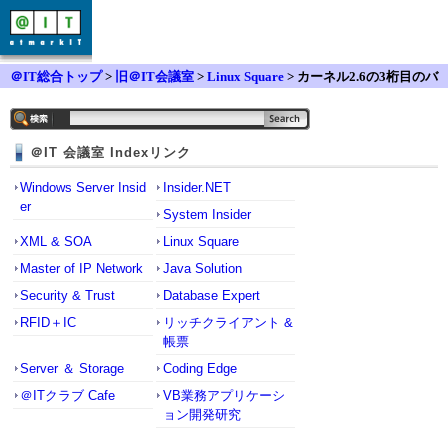
＠IT総合トップ
>
旧＠IT会議室
>
Linux Square
> カーネル2.6の3桁目のバ
ージョン番号
＠IT 会議室 Indexリンク
Windows Server Insid
Insider.NET
er
System Insider
XML & SOA
Linux Square
Master of IP Network
Java Solution
Security & Trust
Database Expert
RFID＋IC
リッチクライアント &
帳票
Server ＆ Storage
Coding Edge
＠ITクラブ Cafe
VB業務アプリケーシ
ョン開発研究