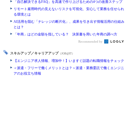
「自己解決できるFAQ」を高速で作り上げるための4つの改善ステップ
リモート雇用時代の見えないリスクを可視化、安心して業務を任せられ
る環境とは
AI活用を阻む「ナレッジの断片化」、成果を引き出す情報活用の仕組み
とは？
「年商」はどの金額を指している？ 決算書を用いた年商の調べ方
Recommended by
スキルアップ／キャリアアップ
（JOB@IT）
【エンジニア求人情報、増加中！】いますぐ話題の転職情報をチェック
＜派遣・フリーで働くメリットとは？＞派遣・業務委託で働くエンジニ
アのお役立ち情報