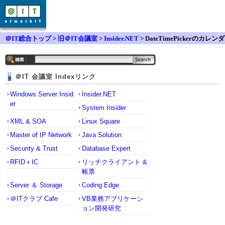
＠IT総合トップ
>
旧＠IT会議室
>
Insider.NET
> DateTimePickerのカレンダ
ー表示
＠IT 会議室 Indexリンク
Windows Server Insid
Insider.NET
er
System Insider
XML & SOA
Linux Square
Master of IP Network
Java Solution
Security & Trust
Database Expert
RFID＋IC
リッチクライアント &
帳票
Server ＆ Storage
Coding Edge
＠ITクラブ Cafe
VB業務アプリケーシ
ョン開発研究