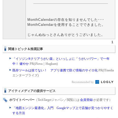
MonthCalendarの存在を知りませんでした･･･
MonthCalendarを使用することでできました。
じゃんぬねっとさんありがとうございました。
1
関連トピック＆推奨記事
「イソジン®クリアうがい薬」といっしょに「うがいパワー」で一年
中！ 健やか
PR(iNova｜Hugkum)
既存ツールは捨てない！ アプリ連携で防ぐ情報のサイロ化
PR(ITmedia
エンタープライズ)
Recommended by
アイティメディアの提供サービス
ホワイトペーパー
（TechTargetジャパン／閲覧には
会員登録
が必要です）
「地図エンジン最適化」入門 Googleマップ上で店舗が見つかりやすく
する方法