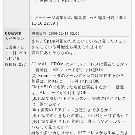
ご理解頂けてるのですか？
[ メッセージ編集済み 編集者: F/A 編集日時 2006-
11-16 22:39 ]
coasm
投稿日時: 2006-11-17 02:08
大ベテラン
まあ、Spam対策のためにいろいろと凝ったチェッ
クをしている可能性も考えられますが、
会議室デビ
普通にありそうなのは、
ュー日: 200
1/11/26
(1) MAIL_FROM のメールアドレスは実在するか？
投稿数: 237
普通は、MXレコードが引ければOK
(2) Fromヘッダのメールアドレスは実在するか？
普通は、MXレコードが引ければOK
(3a) HELOで名乗った名前は実在するか？ 普通
は、Aレコードが引ければOK
(3b) 3aで引いたIPアドレスと、実際のIPアドレス
は一致するか？
(4a) 実際のIPアドレスは逆引きできるか？
(4b) 4aで逆引きした名前は、HELOと一致するか？
(4c) 4aで逆引きした名前は、真っ当なメールサー
バらしく見えるか？
桁数の多い通し番号や、IPアドレスから生成したよ