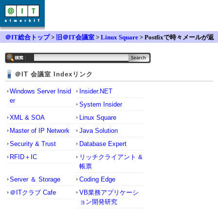
＠IT総合トップ
>
旧＠IT会議室
>
Linux Square
> Postfixで時々メールが返
ってきてしまう現象について
＠IT 会議室 Indexリンク
Windows Server Insid
Insider.NET
er
System Insider
XML & SOA
Linux Square
Master of IP Network
Java Solution
Security & Trust
Database Expert
RFID＋IC
リッチクライアント &
帳票
Server ＆ Storage
Coding Edge
＠ITクラブ Cafe
VB業務アプリケーシ
ョン開発研究