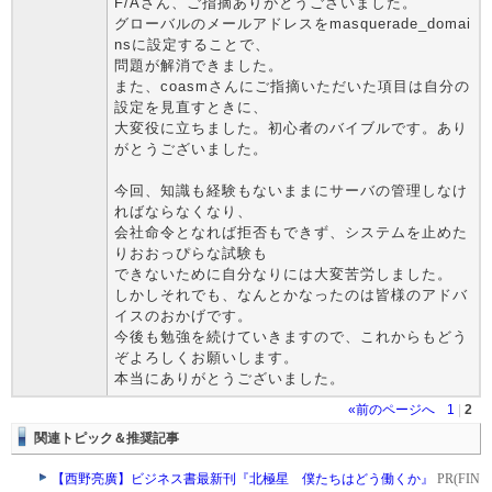
F/Aさん、ご指摘ありがとうございました。
グローバルのメールアドレスをmasquerade_domai
nsに設定することで、
問題が解消できました。
また、coasmさんにご指摘いただいた項目は自分の
設定を見直すときに、
大変役に立ちました。初心者のバイブルです。あり
がとうございました。
今回、知識も経験もないままにサーバの管理しなけ
ればならなくなり、
会社命令となれば拒否もできず、システムを止めた
りおおっぴらな試験も
できないために自分なりには大変苦労しました。
しかしそれでも、なんとかなったのは皆様のアドバ
イスのおかげです。
今後も勉強を続けていきますので、これからもどう
ぞよろしくお願いします。
本当にありがとうございました。
«前のページへ
1
|
2
関連トピック＆推奨記事
【西野亮廣】ビジネス書最新刊『北極星 僕たちはどう働くか』
PR(FIN