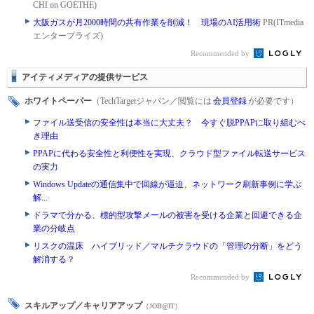
CHI on GOETHE)
大阪ガスが月2000時間の共有作業を削減！ 現場のAI活用術
PR(ITmedia
エンタープライズ)
Recommended by
アイティメディアの提供サービス
ホワイトペーパー
（TechTargetジャパン／閲覧には
会員登録
が必要です）
ファイル送受信の安全性は本当に大丈夫？ 今すぐ脱PPAPに取り組むべ
き理由
PPAPに代わる安全性と利便性を実現、クラウド型ファイル転送サービス
の実力
Windows Updateの通信集中で回線が逼迫、ネットワーク刷新事例に学ぶ
解...
ドラマで分かる、標的型攻撃メールの被害を受ける企業と回避できる企
業の分岐点
リスクの温床 ハイブリッド／マルチクラウドの「管理の分断」をどう
解消する？
Recommended by
スキルアップ／キャリアアップ
（JOB@IT）