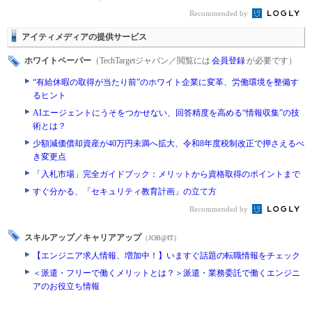
Recommended by
アイティメディアの提供サービス
ホワイトペーパー
（TechTargetジャパン／閲覧には
会員登録
が必要です）
“有給休暇の取得が当たり前”のホワイト企業に変革、労働環境を整備す
るヒント
AIエージェントにうそをつかせない、回答精度を高める“情報収集”の技
術とは？
少額減価償却資産が40万円未満へ拡大、令和8年度税制改正で押さえるべ
き変更点
「入札市場」完全ガイドブック：メリットから資格取得のポイントまで
すぐ分かる、「セキュリティ教育計画」の立て方
Recommended by
スキルアップ／キャリアアップ
（JOB@IT）
【エンジニア求人情報、増加中！】いますぐ話題の転職情報をチェック
＜派遣・フリーで働くメリットとは？＞派遣・業務委託で働くエンジニ
アのお役立ち情報