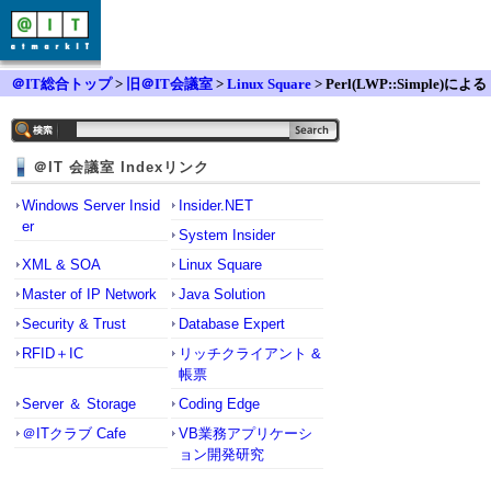
＠IT総合トップ
>
旧＠IT会議室
>
Linux Square
> Perl(LWP::Simple)による
ページ取得について
＠IT 会議室 Indexリンク
Windows Server Insid
Insider.NET
er
System Insider
XML & SOA
Linux Square
Master of IP Network
Java Solution
Security & Trust
Database Expert
RFID＋IC
リッチクライアント &
帳票
Server ＆ Storage
Coding Edge
＠ITクラブ Cafe
VB業務アプリケーシ
ョン開発研究