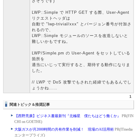
さそうです)
LWP::Simple で HTTP GET する際、User-Agent
リクエストヘッダは
自動で "lwp-trivial/xxx" とバージョン番号が付加さ
れるので、
LWP::Simple モジュールのソースを改造しないと
難しいかもですね。
LWP/Simple.pm の User-Agent をセットしている
箇所を
適当にいじって実行すると、期待する動作になりま
した。
// LWP で DoS 攻撃でもされた経緯でもあるんでし
ょうかね……
1
関連トピック＆推奨記事
【西野亮廣】ビジネス書最新刊『北極星 僕たちはどう働くか』
PR(FIN
CHI on GOETHE)
大阪ガスが月2000時間の共有作業を削減！ 現場のAI活用術
PR(ITmedia
エンタープライズ)