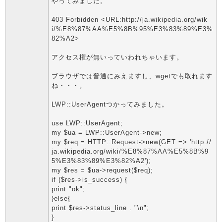
やってみました。
403 Forbidden <URL:http://ja.wikipedia.org/wik
i/%E8%87%AA%E5%8B%95%E3%83%89%E3%
82%A2>
アクセス権が無いっていわれちゃいます。
ブラウザでは普通にみえますし、wgetでも取れます
ね・・・。
LWP::UserAgentつかってみました。
use LWP::UserAgent;
my $ua = LWP::UserAgent->new;
my $req = HTTP::Request->new(GET => 'http://
ja.wikipedia.org/wiki/%E8%87%AA%E5%8B%9
5%E3%83%89%E3%82%A2');
my $res = $ua->request($req);
if ($res->is_success) {
print "ok";
}else{
print $res->status_line . "\n";
}