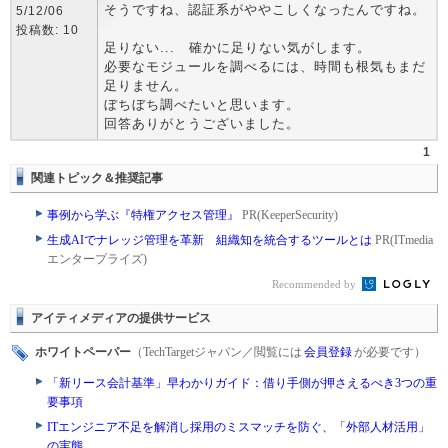
そうですね、認証系がややこしくなったんですね。
5/12/06
投稿数: 10
足りない... 確かに足りない気がします。
必要なモジュールを調べるには、時間も根気もまだ
足りません。
ぼちぼち調べたいと思います。
回答ありがとうございました。
1
関連トピック＆推奨記事
事例から学ぶ『特権アクセス管理』
PR(KeeperSecurity)
生成AIでナレッジ管理を革新 組織知を統合するツールとは
PR(ITmedia
エンタープライズ)
Recommended by
アイティメディアの提供サービス
ホワイトペーパー
（TechTargetジャパン／閲覧には
会員登録
が必要です）
「新リース会計基準」早わかりガイド：借り手側が押さえるべき3つの重
要事項
ITエンジニア不足を解消し採用のミスマッチを防ぐ、「外部人材活用」
の実態