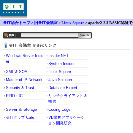
＠IT総合トップ
>
旧＠IT会議室
>
Linux Square
> apache2-2.3 BASIC認証で
入力ダイアログは出るが、認証されない
＠IT 会議室 Indexリンク
Windows Server Insid
Insider.NET
er
System Insider
XML & SOA
Linux Square
Master of IP Network
Java Solution
Security & Trust
Database Expert
RFID＋IC
リッチクライアント &
帳票
Server ＆ Storage
Coding Edge
＠ITクラブ Cafe
VB業務アプリケーシ
ョン開発研究