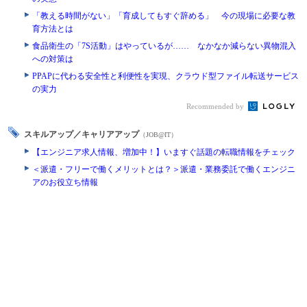
「教える時間がない」「育成してもすぐ辞める」 今の現場に必要な教
育方法とは
食品衛生の「7S活動」はやっているが…… なかなか減らない異物混入
への対策は
PPAPに代わる安全性と利便性を実現、クラウド型ファイル転送サービス
の実力
Recommended by
スキルアップ／キャリアアップ
（JOB@IT）
【エンジニア求人情報、増加中！】いますぐ話題の転職情報をチェック
＜派遣・フリーで働くメリットとは？＞派遣・業務委託で働くエンジニ
アのお役立ち情報