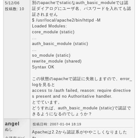
別のapacheでstaticなauth_basic_moduleでは認
5/12/06
証ダイアログにユーザ名、パスワードを入れても認
投稿数: 10
証されません
$ /usr/local/apache2/bin/httpd -M
Loaded Modules:
core_module (static)
...
auth_basic_module (static)
...
so_module (static)
rewrite_module (shared)
Syntax OK
この状態のapacheで認証に失敗しますので、error_
logを見ると
access to /auth failed, reason: require directive
s present and no Authoritative handler.
とでています。
どうすれば、auth_basic_module (static)で認証で
きるようになるのでしょうか？
angel
投稿日時: 2007-01-04 18:19
ぬし
Apacheは2.2から認証系がややこしくなりました
ね。