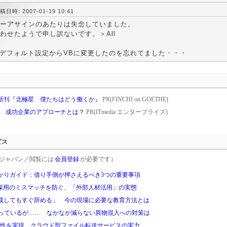
稿日時: 2007-01-19 10:41
ーアサインのあたりは失念していました。
わせたようで申し訳ないです。＞All
 デフォルト設定からVBに変更したのを忘れてました・・・
新刊『北極星 僕たちはどう働くか』
PR(FINCHI on GOETHE)
削減 成功企業のアプローチとは？
PR(ITmedia エンタープライズ)
ビス
rgetジャパン／閲覧には
会員登録
が必要です）
かりガイド：借り手側が押さえるべき3つの重要事項
し採用のミスマッチを防ぐ、「外部人材活用」の実態
成してもすぐ辞める」 今の現場に必要な教育方法とは
やっているが…… なかなか減らない異物混入への対策は
利便性を実現、クラウド型ファイル転送サービスの実力