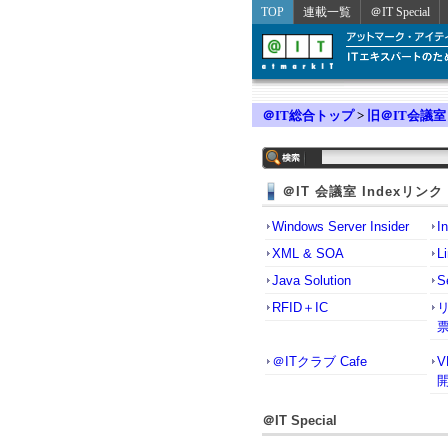
TOP
連載一覧
＠IT Special
＠IT総合トップ
>
旧＠IT会議室
＠IT 会議室 Indexリンク
Windows Server Insider
I
XML & SOA
L
Java Solution
S
RFID＋IC
＠ITクラブ Cafe
＠IT Special