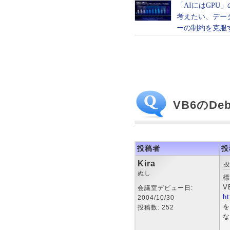
VB6のDebu
投稿者
投
Kira
投
ぬし
標
V
会議室デビュー日:
ht
2004/10/30
を
投稿数: 252
な