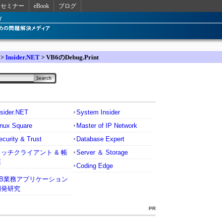
セミナー
eBook
ブログ
>
Insider.NET
> VB6のDebug.Print
nsider.NET
System Insider
inux Square
Master of IP Network
ecurity & Trust
Database Expert
リッチクライアント & 帳
Server ＆ Storage
票
Coding Edge
VB業務アプリケーション
開発研究
PR