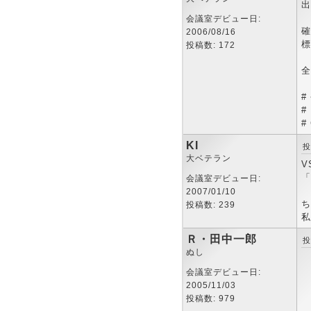
出
会議室デビュー日:
確
2006/08/16
標
投稿数: 172
全
#
#
#
KI
投
大ベテラン
V
「
会議室デビュー日:
2007/01/10
ち
投稿数: 239
私
Ｒ・田中一郎
投
ぬし
会議室デビュー日:
2005/11/03
投稿数: 979