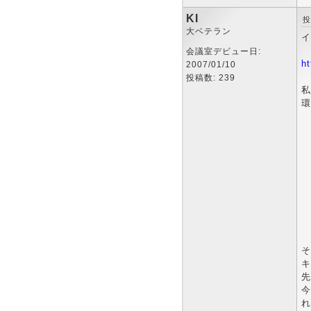
KI
投
大ベテラン
イ
会議室デビュー日:
h
2007/01/10
投稿数: 239
私
環
そ
キ
先
今
れ