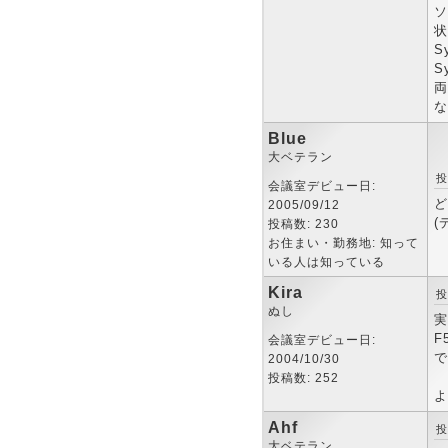
ソ
状
S
S
両
な
Blue
大ベテラン
投
会議室デビュー日:
ど
2005/09/12
(
投稿数: 230
お住まい・勤務地: 知って
いる人は知っている
Kira
投
ぬし
実
F
会議室デビュー日:
で
2004/10/30
投稿数: 252
よ
Ahf
投
大ベテラン