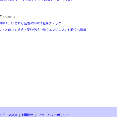
プ
（JOB@IT）
加中！】いますぐ話題の転職情報をチェック
ットとは？＞派遣・業務委託で働くエンジニアのお役立ち情報
ップ
｜
会議室
｜
利用規約
｜
プライバシーポリシー
｜