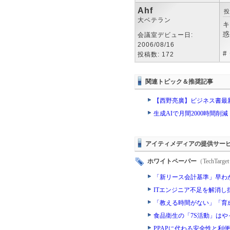
Ahf
投
大ベテラン
キ
惑
会議室デビュー日:
2006/08/16
#
投稿数: 172
関連トピック＆推奨記事
【西野亮廣】ビジネス書最
生成AIで月間2000時間
アイティメディアの提供サー
ホワイトペーパー
（TechTa
「新リース会計基準」早わ
ITエンジニア不足を解消
「教える時間がない」「育
食品衛生の「7S活動」は
PPAPに代わる安全性と