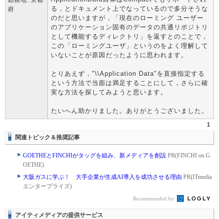
勤務地: 京都
る，とドキュメント上でなっているので多分そうな
府
のだと思いますが，「現在のローミング ユーザー
のアプリケーション固有のデータの共通リポジトリ
として機能するディレクトリ」を返すとのことで，
この「ローミングユーザ」というのをよく理解して
いないことが原因だったように思われます。
とりあえず，"\\Application Data"を直接指定する
という方法で当面は満足することにして，さらに確
実な方法を探してみようと思います。
たいへん助かりました。ありがとうございました。
1
関連トピック＆推奨記事
GOETHEとFINCHIがタッグを組み、新メディアを創設
PR(FINCHI on G
OETHE)
大阪ガスに学ぶ！ 大手企業が生成AI導入を成功させる理由
PR(ITmedia
エンタープライズ)
Recommended by
アイティメディアの提供サービス