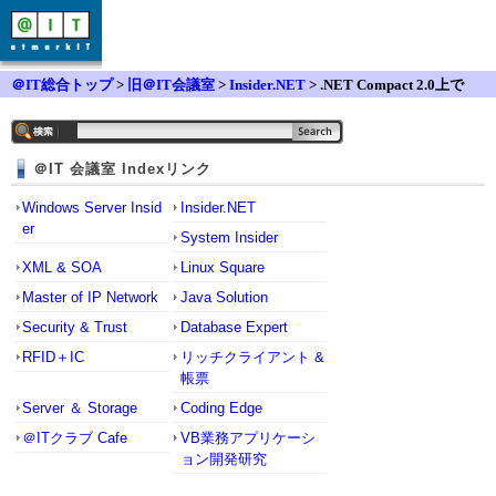
＠IT総合トップ
>
旧＠IT会議室
>
Insider.NET
> .NET Compact 2.0上で
＠IT 会議室 Indexリンク
Windows Server Insid
Insider.NET
er
System Insider
XML & SOA
Linux Square
Master of IP Network
Java Solution
Security & Trust
Database Expert
RFID＋IC
リッチクライアント &
帳票
Server ＆ Storage
Coding Edge
＠ITクラブ Cafe
VB業務アプリケーシ
ョン開発研究