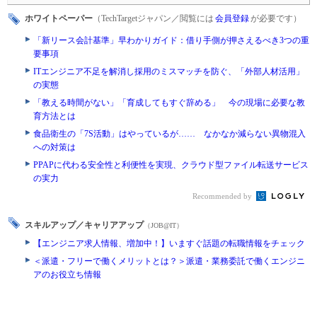
ホワイトペーパー
（TechTargetジャパン／閲覧には
会員登録
が必要です）
「新リース会計基準」早わかりガイド：借り手側が押さえるべき3つの重
要事項
ITエンジニア不足を解消し採用のミスマッチを防ぐ、「外部人材活用」
の実態
「教える時間がない」「育成してもすぐ辞める」 今の現場に必要な教
育方法とは
食品衛生の「7S活動」はやっているが…… なかなか減らない異物混入
への対策は
PPAPに代わる安全性と利便性を実現、クラウド型ファイル転送サービス
の実力
Recommended by
スキルアップ／キャリアアップ
（JOB@IT）
【エンジニア求人情報、増加中！】いますぐ話題の転職情報をチェック
＜派遣・フリーで働くメリットとは？＞派遣・業務委託で働くエンジニ
アのお役立ち情報