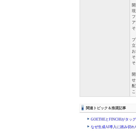
開
現
フ
ア
そ
プ
立
お
そ
そ
開
せ
配
こ
関連トピック＆推奨記事
GOETHEとFINCHIが
なぜ生成AI導入に踏み切