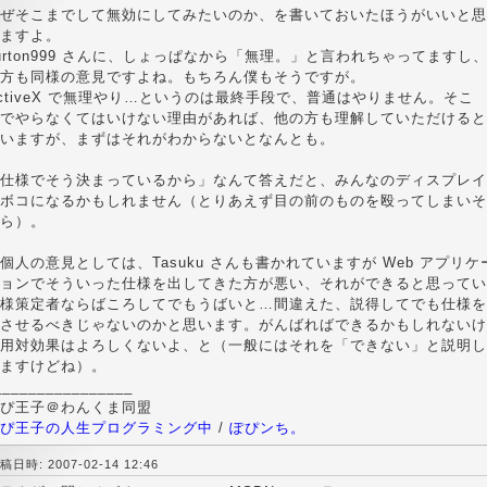
ぜそこまでして無効にしてみたいのか、を書いておいたほうがいいと思
ますよ。
urton999 さんに、しょっぱなから「無理。」と言われちゃってますし
方も同様の意見ですよね。もちろん僕もそうですが。
ctiveX で無理やり…というのは最終手段で、普通はやりません。そこ
でやらなくてはいけない理由があれば、他の方も理解していただけると
いますが、まずはそれがわからないとなんとも。
仕様でそう決まっているから」なんて答えだと、みんなのディスプレイ
ボコになるかもしれません（とりあえず目の前のものを殴ってしまいそ
ら）。
個人の意見としては、Tasuku さんも書かれていますが Web アプリケ
ョンでそういった仕様を出してきた方が悪い、それができると思ってい
様策定者ならばころしてでもうばいと…間違えた、説得してでも仕様を
させるべきじゃないのかと思います。がんばればできるかもしれないけ
用対効果はよろしくないよ、と（一般にはそれを「できない」と説明し
ますけどね）。
________________
ぴ王子＠わんくま同盟
ぴ王子の人生プログラミング中
/
ぽぴンち。
稿日時: 2007-02-14 12:46