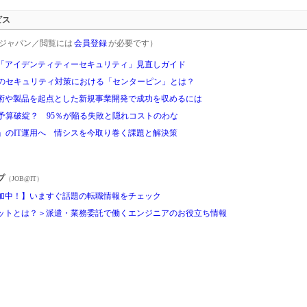
ビス
rgetジャパン／閲覧には
会員登録
が必要です）
「アイデンティティーセキュリティ」見直しガイド
代のセキュリティ対策における「センターピン」とは？
術や製品を起点とした新規事業開発で成功を収めるには
予算破綻？ 95％が陥る失敗と隠れコストのわな
」のIT運用へ 情シスを今取り巻く課題と解決策
プ
（JOB@IT）
加中！】いますぐ話題の転職情報をチェック
ットとは？＞派遣・業務委託で働くエンジニアのお役立ち情報