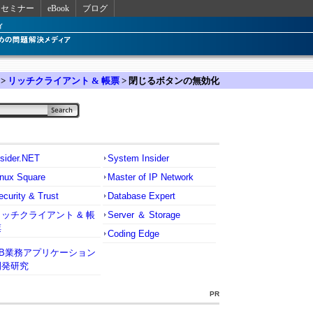
セミナー
eBook
ブログ
>
リッチクライアント & 帳票
> 閉じるボタンの無効化
nsider.NET
System Insider
inux Square
Master of IP Network
ecurity & Trust
Database Expert
リッチクライアント & 帳
Server ＆ Storage
票
Coding Edge
VB業務アプリケーション
開発研究
PR