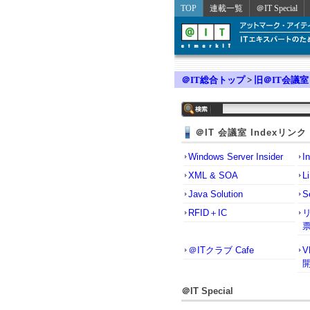
TOP
連載一覧
＠IT Special
＠IT総合トップ
>
旧＠IT会議室
＠IT 会議室 Indexリンク
Windows Server Insider
I
XML & SOA
L
Java Solution
S
RFID＋IC
＠ITクラブ Cafe
＠IT Special