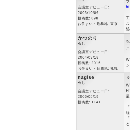
ブ
h
会議室デビュー日:
2003/10/06
工
投稿数: 898
よ
お住まい・勤務地: 東京
処
かつのり
投
ぬし
こ
会議室デビュー日:
2004/03/18
W
投稿数: 2015
シ
お住まい・勤務地: 札幌
nagise
投
ぬし
W
H
会議室デビュー日:
最
2006/05/19
投稿数: 1141
「
経
「
と