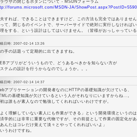
ラウザの閉じるボタンについて - MSDNフォーラム
ttp://forums.microsoft.com/MSDN-JA/ShowPost.aspx?PostID=559
夫すれば、できることはできますけど、この方法も完全ではありません
って、閉じるのイベントで、サーバーサイドで絶対に実行しなければい
理をする、という設計はしてはいけません。（皆様がおっしゃっている
稿日時: 2007-02-14 13:26
の手の話題って定期的に出てきますね。
EBアプリがどういうもので、どうあるべきかを知らない方が
ステムの設計を行うからなのでしょうか。。。
稿日時: 2007-02-14 14:37
ebアプリケーションの開発者なのにHTTPの基礎知識が欠けている、
TMLの基礎知識が欠けているという人がそれなりにいますからね…。
初は誰もが素人なので勉強してくれればいいわけですが。
よく理解していない素人にも作業ができる」という開発環境というのは
済学的には非常に重要な代物ですが、その前提として作業の固定化があ
あんたはコレだけ覚えて淡々とやってくれればいいよ」
いうわけですね。