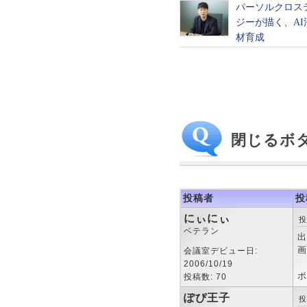
閉じるボ
投稿者
投
にぃにぃ
投
ベテラン
出
画
会議室デビュー日:
2006/10/19
ポ
投稿数: 70
ぽぴ王子
投