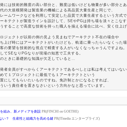
発には技術的難度の高い部分と、難度は低いけども物量が多い部分とあ
代の大規模開発は製造業の機械による高品質大量生産と同じで、
レームワークなどを利用して安定した品質で大量生産するという方式で
ーキテクトが製造ラインを設計して、SEやPGは持ち場を淡々とこな
うすることで高度な技術を持った職人を揃える場合に比べ、安く仕上げ
ロジェクトが以前の例の見よう見まねでアーキテクト不在の場合や
ち上げ時にはアーキテクトがいたけども、軌道に乗ったらいなくった場
客の要望を技術的な視点で精査する人がいなくなっちゃうんですよね。
してSEなりPGなりが現場の知恵で工夫する。
のときに基礎的な知識が欠乏していると…
発者全員がすべからくアーキテクトであるべしとは私は考えてはいない
めて１プロジェクトに最低でも１アーキテクトという
置にしてもらいたいものですね。免許制とかになるとすれば、
ういう責任者を置きなさいという方向かなと思っています。
タッグを組み、新メディアを創設
PR(FINCHI on GOETHE)
れない？ 生産性と組織力を高める鍵
PR(ITmedia エンタープライズ)