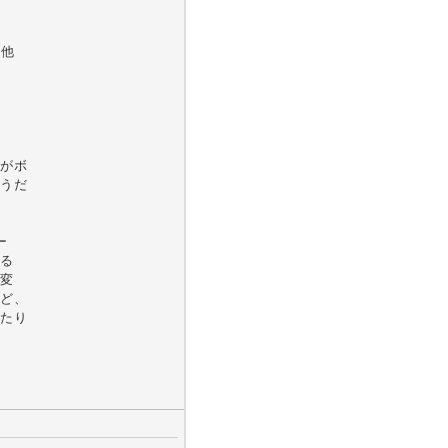
、他
がボ
うだ
ー
る
変
ど、
たり