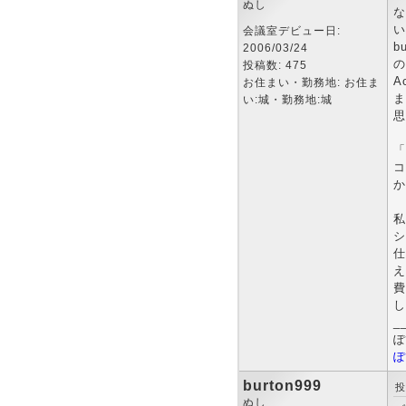
ぬし
な
い
会議室デビュー日:
b
2006/03/24
の
投稿数: 475
A
お住まい・勤務地: お住ま
ま
い:城・勤務地:城
思
「
コ
か
私
シ
仕
え
費
し
_
ぽ
ぽ
burton999
投
ぬし