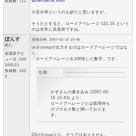
aster/06/34.html
投稿数: 711
※百分率というのも妙だと思いますが…
そうだとすると、ロードアベレージ 121.15 という
のは非常に高負荷ですね。
ぽんす
投稿日時: 2007-02-15 19:46
ぬし
ucd-snmpが出力するのはロードアベレージではな
く、
会議室デビ
「ロードアベレージを100倍した数字」です。
ュー日: 200
3/05/21
投稿数: 102
引用:
3
かずさんの書き込み (2007-02-
15 12:43) より:
ロードアベレージとは処理待ち
のプロセス数と聞いておりま
す。
OSがLinuxなら、そうではありません。