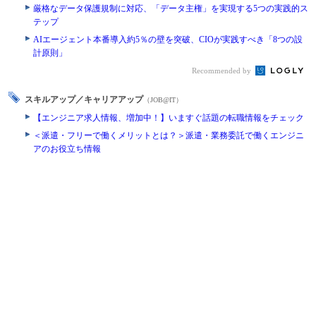
厳格なデータ保護規制に対応、「データ主権」を実現する5つの実践的ス
テップ
AIエージェント本番導入約5％の壁を突破、CIOが実践すべき「8つの設
計原則」
Recommended by
スキルアップ／キャリアアップ
（JOB@IT）
【エンジニア求人情報、増加中！】いますぐ話題の転職情報をチェック
＜派遣・フリーで働くメリットとは？＞派遣・業務委託で働くエンジニ
アのお役立ち情報