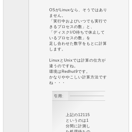
OSがLinuxなら、そうではあり
ません。
「実行中およびいつでも実行で
きるプロセスの数」と、
「ディスクI/O待ちで休止して
いるプロセスの数」を
足し合わせた数字をもとに計算
します。
LinuxとUnixでは計算の仕方が
違うのですね。
環境はRedhut9です。
かなりややこしい計算方法です
ね・・・
引用:
上記の12115
というのは1
分間に計測し
た処理待ちの