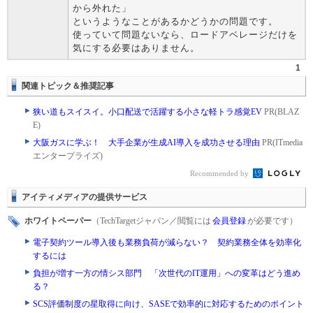
から外れた」
というようなことがあるかどうかの問題です。
使っていて問題ないなら、ロードアベレージだけを
気にする必要はありません。
1
関連トピック＆推奨記事
狭い道もスイスイ。小口配送で活躍する小さな軽トラ感覚EV
PR(BLAZ
E)
大阪ガスに学ぶ！ 大手企業が生成AI導入を成功させる理由
PR(ITmedia
エンタープライズ)
Recommended by
アイティメディアの提供サービス
ホワイトペーパー
（TechTargetジャパン／閲覧には
会員登録
が必要です）
電子契約ツール導入後も業務負荷が減らない？ 契約業務全体を効率化
するには
負担が増す一方の情シス部門 「次世代のIT運用」への変革はどう進め
る？
SCS評価制度の星取得に向け、SASEで効率的に対応するためのポイント