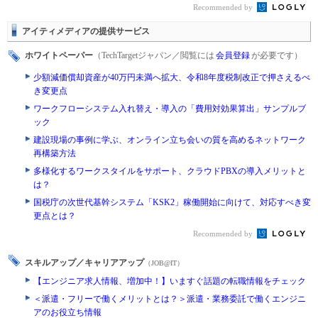
Recommended by
アイティメディアの提供サービス
ホワイトペーパー
（TechTargetジャパン／閲覧には
会員登録
が必要です）
少額減価償却資産が40万円未満へ拡大、令和8年度税制改正で押さえるべ
き変更点
ワークフローシステム入れ替え・導入の「費用対効果算出」サンプルブ
ック
建設現場の事例に学ぶ、オンライン立ち会いの質を高めるネットワーク
再構築方法
多様化するワークスタイルをサポート、クラウドPBXの導入メリットと
は？
国税庁の次世代基幹システム「KSK2」稼働開始に向けて、対応すべき変
更点とは？
Recommended by
スキルアップ／キャリアアップ
（JOB@IT）
【エンジニア求人情報、増加中！】いますぐ話題の転職情報をチェック
＜派遣・フリーで働くメリットとは？＞派遣・業務委託で働くエンジニ
アのお役立ち情報