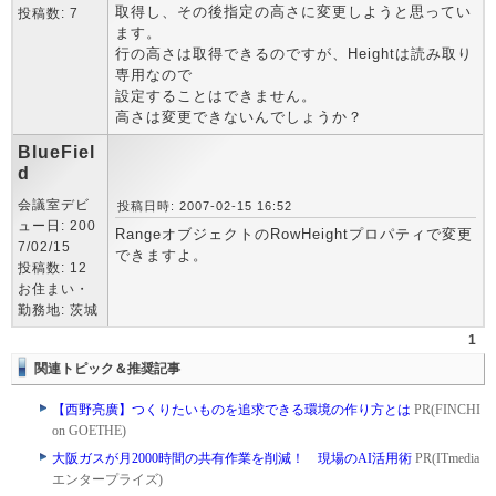
取得し、その後指定の高さに変更しようと思ってい
投稿数: 7
ます。
行の高さは取得できるのですが、Heightは読み取り
専用なので
設定することはできません。
高さは変更できないんでしょうか？
BlueFiel
d
会議室デビ
投稿日時: 2007-02-15 16:52
ュー日: 200
RangeオブジェクトのRowHeightプロパティで変更
7/02/15
できますよ。
投稿数: 12
お住まい・
勤務地: 茨城
1
関連トピック＆推奨記事
【西野亮廣】つくりたいものを追求できる環境の作り方とは
PR(FINCHI
on GOETHE)
大阪ガスが月2000時間の共有作業を削減！ 現場のAI活用術
PR(ITmedia
エンタープライズ)