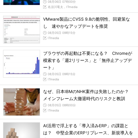
08月06日 07時00分
名須川竜太，ITmedia
VMware製品にCVSS 9.8の脆弱性、回避策な
し 速やかなアップデートを推奨
08月05日 09時15分
ITmedia
ブラウザの再起動は不要になる？ Chromeが
模索する「週2リリース」と「無停止アップデ
ート」
08月05日 09時15分
ITmedia
なぜ、日本IBMのNHK案件は失敗したのか？
メインフレーム大撤退時代のリスクと教訓
08月05日 08時00分
ITmedia
AI活用で浮上する「導入済みERP」の課題と
は？ 中堅企業のERPリプレース、新規導入を