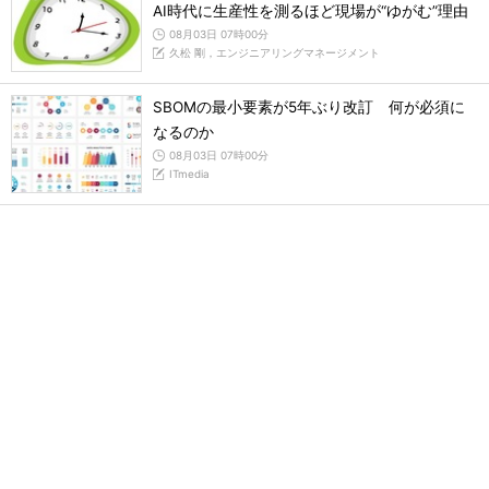
AI時代に生産性を測るほど現場が“ゆがむ”理由
08月03日 07時00分
久松 剛，エンジニアリングマネージメント
SBOMの最小要素が5年ぶり改訂 何が必須に
なるのか
08月03日 07時00分
ITmedia