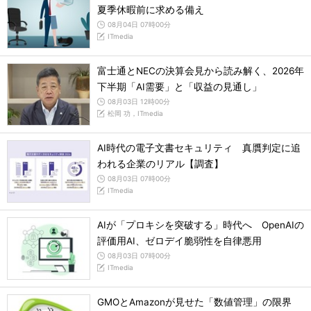
夏季休暇前に求める備え
08月04日 07時00分
ITmedia
富士通とNECの決算会見から読み解く、2026年
下半期「AI需要」と「収益の見通し」
08月03日 12時00分
松岡 功，ITmedia
AI時代の電子文書セキュリティ 真贋判定に追
われる企業のリアル【調査】
08月03日 07時00分
ITmedia
AIが「プロキシを突破する」時代へ OpenAIの
評価用AI、ゼロデイ脆弱性を自律悪用
08月03日 07時00分
ITmedia
GMOとAmazonが見せた「数値管理」の限界