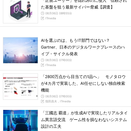
「正規ユーザー」を隠れみのに侵入 信頼され
た基盤を狙う最新サイバー脅威【調査】
08月06日 08時55分
ITmedia
AIを選ぶのは、もうIT部門ではない？
Gartner、日本のデジタルワークプレースのハ
イプ・サイクル発表
08月06日 07時00分
ITmedia
「2800万点から目当ての1品へ」 モノタロウ
が4カ月で実装した、AI任せにしない独自検索
機能
08月06日 07時00分
指田昌夫，ITmedia
「三國志 覇道」が生成AIで実現したリアルタイ
ム異言語交流 ゲーム性を損なわないシステム
設計の工夫