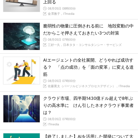
上回る
08月05日 08時00分
金澤雅子，ITmedia
脆弱性の物量に圧倒される前に 地殻変動の中
だからこそ押さえておきたい3つの対策
08月05日 07時00分
三好一久，日本タタ・コンサルタンシー・サービシズ
AIエージェントの全社展開、どうやれば成功す
る？ 「点の成功」を「面の変革」に変える道
筋
08月05日 07時00分
佐藤寛太（パーソルビジネスプロセスデザイン），ITmedia
クラウド市場、四半期1430億ドル超えで8年ぶ
りの高水準に けん引したネオクラウド事業者
は？
08月05日 07時00分
ITmedia
【終了しました】AIを活用した開発について大