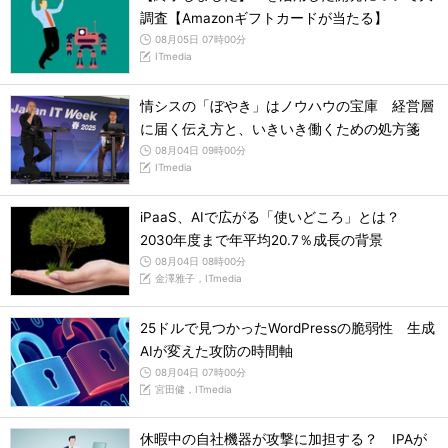
調査【Amazonギフトカードが当たる】
08月05日 07時00分
ITmedia
情シスの「ぼやき」はノウハウの宝庫 経営層
に届く伝え方と、いきいき働くための処方箋
08月04日 09時00分
ITmedia
iPaaS、AIで広がる「使いどころ」とは？
2030年度まで年平均20.7％成長の背景
08月04日 08時00分
金澤雅子，ITmedia
25ドルで見つかったWordPressの脆弱性 生成
AIが変えた攻防の時間軸
08月04日 07時00分
宮田健，ITmedia
休暇中の自社機器が攻撃に加担する？ IPAが