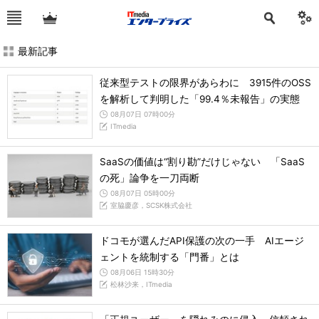
最新記事
従来型テストの限界があらわに 3915件のOSS
を解析して判明した「99.4％未報告」の実態
08月07日 07時00分
ITmedia
SaaSの価値は“割り勘”だけじゃない 「SaaS
の死」論争を一刀両断
08月07日 05時00分
室脇慶彦，SCSK株式会社
ドコモが選んだAPI保護の次の一手 AIエージ
ェントを統制する「門番」とは
08月06日 15時30分
松林沙来，ITmedia