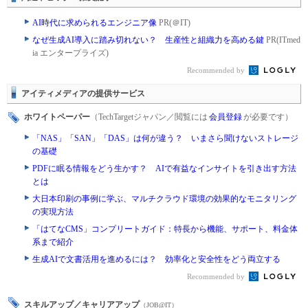
AI時代に求められるエンジニア像
PR(＠IT)
なぜ生成AI導入に踏み切れない？ 生産性と組織力を高める鍵
PR(ITmed
ia エンタープライズ)
Recommended by
アイティメディアの提供サービス
ホワイトペーパー
（TechTargetジャパン／閲覧には
会員登録
が必要です）
「NAS」「SAN」「DAS」は何が違う？ いまさら聞けないストレージ
の基礎
PDFに眠る情報をどう生かす？ AIで有益なインサイトを引き出す方法
とは
大日本印刷の事例に学ぶ、マルチクラウド環境の効果的なモニタリング
の実現方法
「はてなCMS」コンプリートガイド：特長から機能、サポート、料金体
系まで紹介
生成AIで文書活用を進めるには？ 効率化と安全性をどう両立する
Recommended by
スキルアップ／キャリアアップ
（JOB@IT）