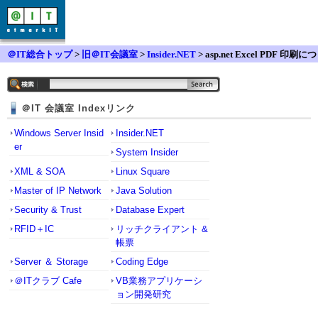
＠IT総合トップ
>
旧＠IT会議室
>
Insider.NET
> asp.net Excel PDF 印刷につ
いて
＠IT 会議室 Indexリンク
Windows Server Insid
Insider.NET
er
System Insider
XML & SOA
Linux Square
Master of IP Network
Java Solution
Security & Trust
Database Expert
RFID＋IC
リッチクライアント &
帳票
Server ＆ Storage
Coding Edge
＠ITクラブ Cafe
VB業務アプリケーシ
ョン開発研究