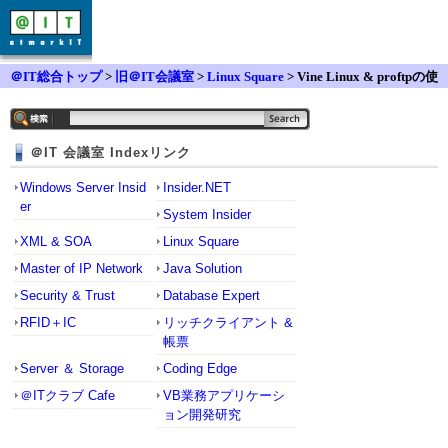
＠IT総合トップ
>
旧＠IT会議室
>
Linux Square
> Vine Linux & proftpの使
い方
＠IT 会議室 Indexリンク
Windows Server Insid
Insider.NET
er
System Insider
XML & SOA
Linux Square
Master of IP Network
Java Solution
Security & Trust
Database Expert
RFID＋IC
リッチクライアント &
帳票
Server ＆ Storage
Coding Edge
＠ITクラブ Cafe
VB業務アプリケーシ
ョン開発研究