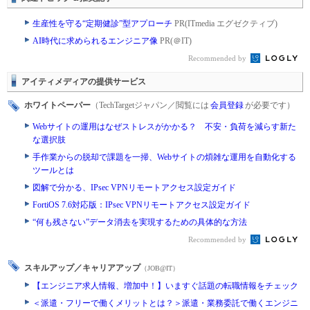
生産性を守る“定期健診”型アプローチ
PR(ITmedia エグゼクティブ)
AI時代に求められるエンジニア像
PR(＠IT)
Recommended by
アイティメディアの提供サービス
ホワイトペーパー
（TechTargetジャパン／閲覧には
会員登録
が必要です）
Webサイトの運用はなぜストレスがかかる？ 不安・負荷を減らす新た
な選択肢
手作業からの脱却で課題を一掃、Webサイトの煩雑な運用を自動化する
ツールとは
図解で分かる、IPsec VPNリモートアクセス設定ガイド
FortiOS 7.6対応版：IPsec VPNリモートアクセス設定ガイド
“何も残さない”データ消去を実現するための具体的な方法
Recommended by
スキルアップ／キャリアアップ
（JOB@IT）
【エンジニア求人情報、増加中！】いますぐ話題の転職情報をチェック
＜派遣・フリーで働くメリットとは？＞派遣・業務委託で働くエンジニ