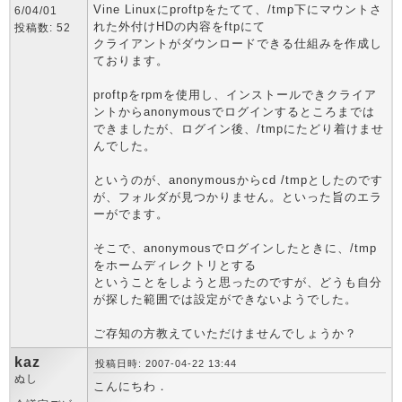
Vine Linuxにproftpをたてて、/tmp下にマウントさ
6/04/01
れた外付けHDの内容をftpにて
投稿数: 52
クライアントがダウンロードできる仕組みを作成し
ております。
proftpをrpmを使用し、インストールできクライア
ントからanonymousでログインするところまでは
できましたが、ログイン後、/tmpにたどり着けませ
んでした。
というのが、anonymousからcd /tmpとしたのです
が、フォルダが見つかりません。といった旨のエラ
ーがでます。
そこで、anonymousでログインしたときに、/tmp
をホームディレクトリとする
ということをしようと思ったのですが、どうも自分
が探した範囲では設定ができないようでした。
ご存知の方教えていただけませんでしょうか？
kaz
投稿日時: 2007-04-22 13:44
ぬし
こんにちわ．