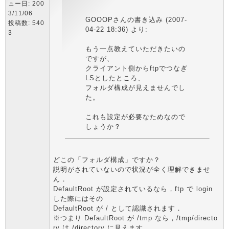
ュー日: 200
3/11/06
GOOOPさんの書き込み (2007-
投稿数: 540
04-22 18:36) より:
3
もう一点教えていただきたいの
ですが、
クライアント側からftpでつなぎ
LSとしたところ、
フォルダ構成が見えませんでし
た。
これも設定が必要なためなので
しょうか？
どこの「フォルダ構成」ですか？
説明がされていないので状況が全く理解できませ
ん．
DefaultRoot が設定されているなら，ftp で login
した際にはその
DefaultRoot が / として認識されます．
※つまり DefaultRoot が /tmp なら，/tmp/directo
ry は /directory に見えます．