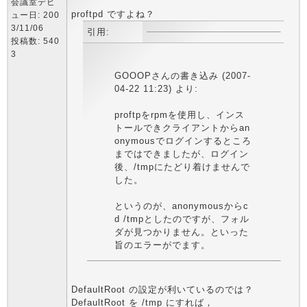
会議室デビ
proftpd ですよね？
ュー日: 200
3/11/06
引用:
投稿数: 540
3
GOOOPさんの書き込み (2007-
04-22 11:23) より:
proftpをrpmを使用し、インス
トールできクライアントからan
onymousでログインするところ
まではできましたが、ログイン
後、/tmpにたどり着けませんで
した。
というのが、anonymousからc
d /tmpとしたのですが、フォル
ダが見つかりません。といった
旨のエラーがでます。
DefaultRoot の設定が利いているのでは？
DefaultRoot を /tmp にすれば，