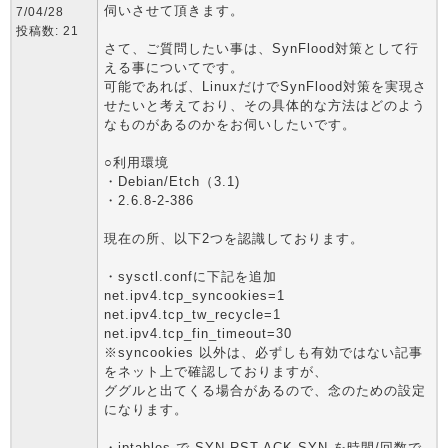
伺いさせて頂きます。
7/04/28
投稿数: 21
さて、ご質問したい事は、SynFlood対策として行
える事についてです。
可能であれば、LinuxだけでSynFlood対策を実現さ
せたいと考えており、その具体的な方法はどのよう
なものがあるのかをお伺いしたいです。
○利用環境
・Debian/Etch（3.1)
・2.6.8-2-386
現在の所、以下2つを認識しております。
・sysctl.confに下記を追加
net.ipv4.tcp_syncookies=1
net.ipv4.tcp_tw_recycle=1
net.ipv4.tcp_fin_timeout=30
※syncookies 以外は、必ずしも有効ではない記事
をネット上で確認しておりますが、
ググルと出てくる場合があるので、念のための設定
になります。
・iptables で SYN,RST,ACK SYN を時間/回数で