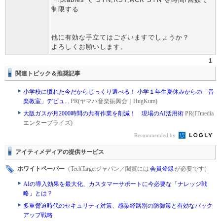
制限する
他に有効な手立てはございますでしょうか？
よろしくお願いします。
1
関連トピック＆推奨記事
小学校に慣れた今だからじっくり選べる！ 小学１年生夏休みからの「音
楽教室」デビュ...
PR(ヤマハ音楽振興会｜HugKum)
大阪ガスが月2000時間の共有作業を削減！ 現場のAI活用術
PR(ITmedia
エンタープライズ)
Recommended by
アイティメディアの提供サービス
ホワイトペーパー
（TechTargetジャパン／閲覧には
会員登録
が必要です）
AIの導入効果を最大化、カスタマーサポートに今必要な「ナレッジ戦
略」とは？
多重脅迫時代のセキュリティ対策、感染経路別の防御策と有効なバック
アップ戦略