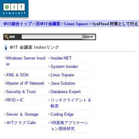
＠IT総合トップ
>
旧＠IT会議室
>
Linux Square
> SynFlood 対策として行え
る事
＠IT 会議室 Indexリンク
Windows Server Insid
Insider.NET
er
System Insider
XML & SOA
Linux Square
Master of IP Network
Java Solution
Security & Trust
Database Expert
RFID＋IC
リッチクライアント &
帳票
Server ＆ Storage
Coding Edge
＠ITクラブ Cafe
VB業務アプリケーシ
ョン開発研究