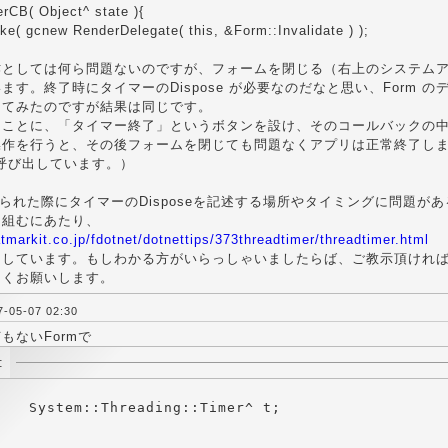
rCB( Object^ state ){
e( gcnew RenderDelegate( this, &Form::Invalidate ) );
としては何ら問題ないのですが、フォームを閉じる（右上のシステムアイコンの×ボタ
す。終了時にタイマーのDispose が必要なのだなと思い、Form のデス
してみたのですが結果は同じです。
ことに、「タイマー終了」というボタンを設け、そのコールバックの中で
作を行うと、その後フォームを閉じても問題なくアプリは正常終了します。（
) を呼び出しています。）
閉じられた際にタイマーのDisposeを記述する場所やタイミングに問
を組むにあたり、
tmarkit.co.jp/fdotnet/dotnettips/373threadtimer/threadtimer.html
にしています。もしわかる方がいらっしゃいましたらば、ご教示頂けれ
しくお願いします。
05-07 02:30
もないFormで
: