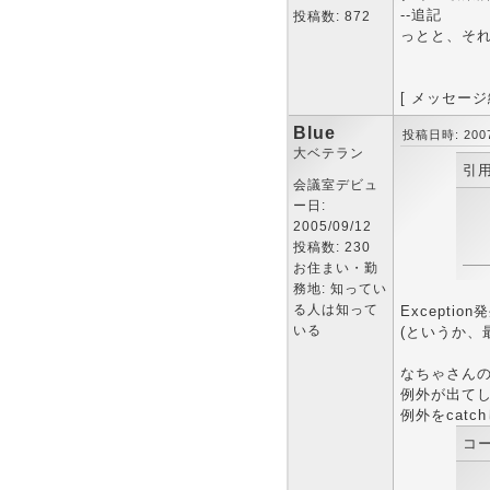
--追記
投稿数: 872
っとと、そ
[ メッセージ編
Blue
投稿日時: 2007-
大ベテラン
引用
会議室デビュ
ー日:
2005/09/12
投稿数: 230
お住まい・勤
務地: 知ってい
る人は知って
Excepti
いる
(というか、
なちゃさん
例外が出て
例外をcat
コー