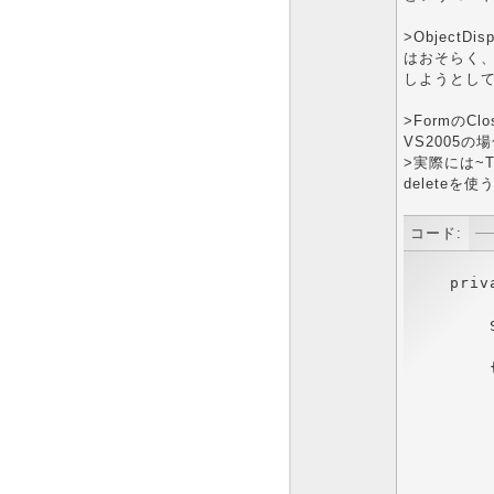
>ObjectDis
はおそらく、F
しようとし
>FormのClos
VS2005の
>実際には~T
deleteを
コード:
        