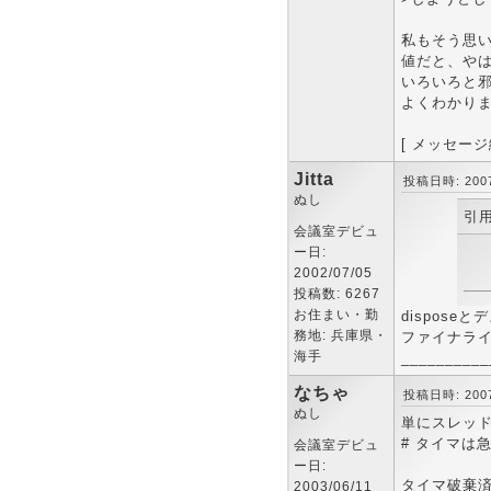
私もそう思い
値だと、や
いろいろと邪
よくわかり
[ メッセージ編
Jitta
投稿日時: 2007-
ぬし
引用
会議室デビュ
ー日:
2002/07/05
投稿数: 6267
お住まい・勤
dispos
務地: 兵庫県・
ファイナライ
海手
__________
なちゃ
投稿日時: 2007-
ぬし
単にスレッ
# タイマは
会議室デビュ
ー日:
タイマ破棄
2003/06/11