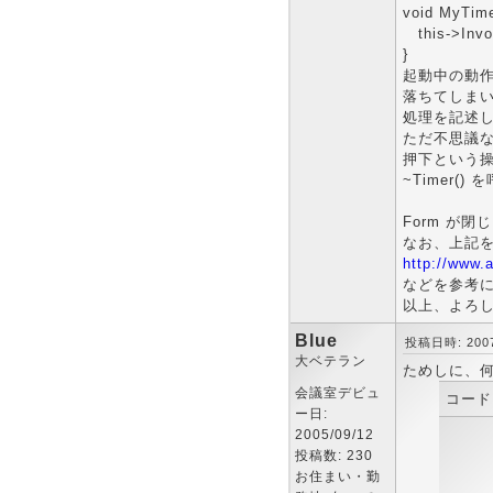
void MyTime
this->Invok
}
起動中の動作
落ちてしまいま
処理を記述
ただ不思議な
押下という操
~Timer(
Form が
なお、上記
http://www.a
などを参考
以上、よろ
Blue
投稿日時: 2007-
大ベテラン
ためしに、何
会議室デビュ
コード
ー日:
2005/09/12
投稿数: 230
お住まい・勤