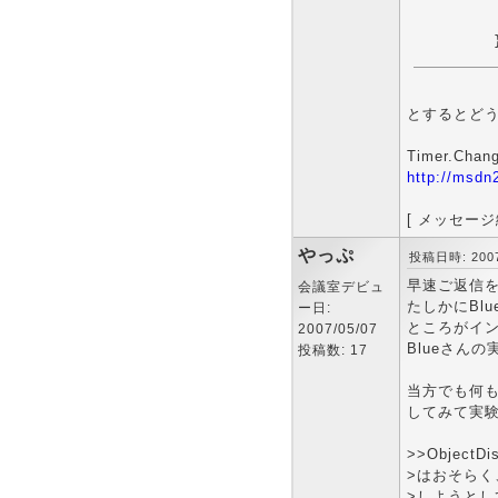
        
とするとど
Timer.Chan
http://msdn
[ メッセージ編
やっぷ
投稿日時: 2007-
早速ご返信
会議室デビュ
たしかにBl
ー日:
ところがイン
2007/05/07
Blueさん
投稿数: 17
当方でも何もな
してみて実験
>>ObjectDi
>はおそらく、
>しようと