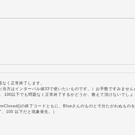
問題なく正常終了します。
。（当方はインターバル値33で使いたいものです。）お手数ですみません
や、100以下でも問題なく正常終了するかどうか、教えて頂けないでしょ
FormClosed()の終了コードともに、Blueさんのものと寸分たがわぬもの
、100 以下だと現象発生。）