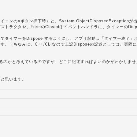
ン押下時）と、System.ObjectDisposedExceptionが
トラクタや、FormのClosed() イベントハンドラに、タイマーのDisp
タイマーをDispose するようにし、アプリ起動→「タイマー終了」
ちなみに、C++/CLIなので上記Disposeの記述としては、実際
題があるのかと考えているのですが、どこに記述すればよいのかがわかりませ
ばと思います。