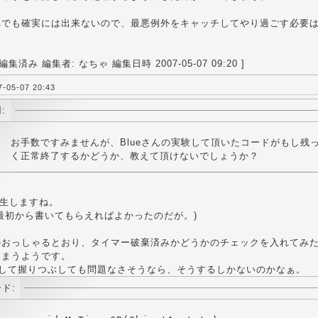
れでも確実には出来ないので、最悪例外をキャッチしてやり過ごす必要
集済み 編集者: なちゃ 編集日時 2007-05-07 09:20 ]
05-07 20:43
:
お手数ですみませんが、Blueさんの実験して頂いたコードがもし残っ
く正常終了するかどうか、教えて頂けないでしょうか？
on発生しますね。
最初から書いてもらえればよかったのだが。)
のおっしゃるとおり、タイマー破棄済みかどうかのチェックを入れてみ
しまうようです。
chして握りつぶしても問題なさそうなら、そうするしかないのかなぁ。
ド: