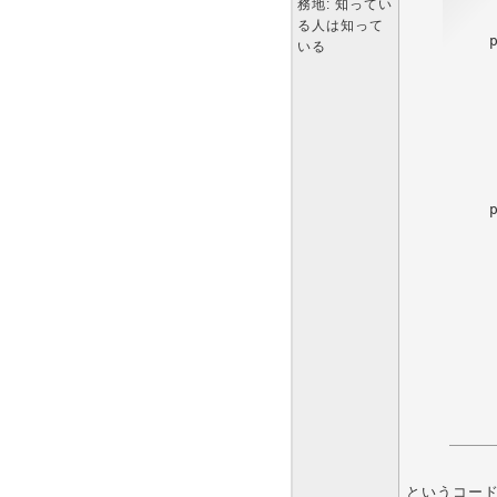
務地: 知ってい
る人は知って
    
いる
    
というコード