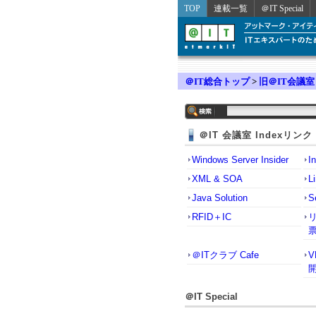
TOP
連載一覧
＠IT Special
＠IT総合トップ
>
旧＠IT会議室
＠IT 会議室 Indexリンク
Windows Server Insider
I
XML & SOA
L
Java Solution
S
RFID＋IC
＠ITクラブ Cafe
＠IT Special